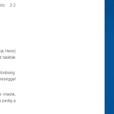
sto 2-2
ár, Henn)
 találták
lönbség.
ereséggel
e mieink,
s pedig a