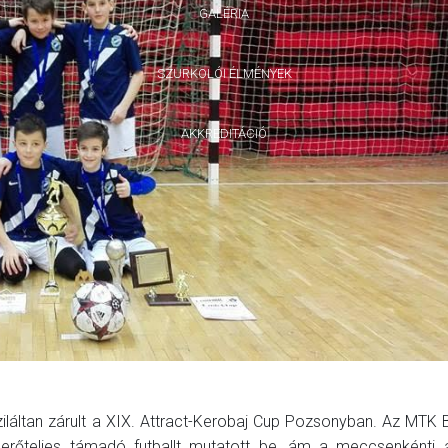
GALÉRIA
SZURKOLÓI ÉLMÉNYEK
AKKREDITÁCIÓ
 ziláltan zárult a XIX. Attract-Kerobaj Cup Pozsonyban. Az MTK
it, erőteljes támadó futballt mutatott be, ám a meccsenkénti 