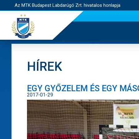
Az MTK Budapest Labdarúgó Zrt. hivatalos honlapja
HÍREK
EGY GYŐZELEM ÉS EGY MÁS
2017-01-29