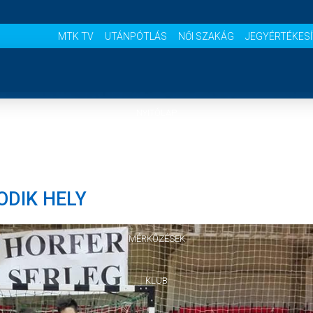
MTK TV
UTÁNPÓTLÁS
NŐI SZAKÁG
JEGYÉRTÉKES
NYITÓLAP
HÍREK
ODIK HELY
CSAPATOK
MÉRKŐZÉSEK
KLUB