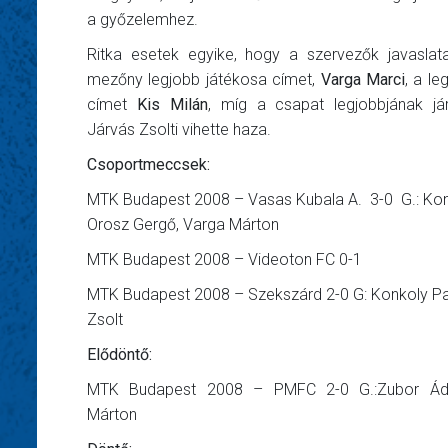
a győzelemhez.
Ritka esetek egyike, hogy a szervezők javaslat
mezőny legjobb játékosa címet,
Varga Marci
, a le
címet
Kis Milán
, míg a csapat legjobbjának já
Járvás Zsolti vihette haza.
Csoportmeccsek:
MTK Budapest 2008 – Vasas Kubala A. 3-0 G.: Konk
Orosz Gergő, Varga Márton
MTK Budapest 2008 – Videoton FC 0-1
MTK Budapest 2008 – Szekszárd 2-0 G: Konkoly Pat
Zsolt
Elődöntő:
MTK Budapest 2008 – PMFC 2-0 G.:Zubor Ád
Márton