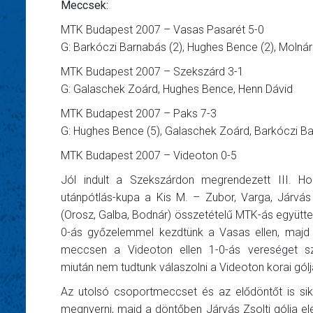
Meccsek:
MTK Budapest 2007 – Vasas Pasarét 5-0
G: Barkóczi Barnabás (2), Hughes Bence (2), Molnár
MTK Budapest 2007 – Szekszárd 3-1
G: Galaschek Zoárd, Hughes Bence, Henn Dávid
MTK Budapest 2007 – Paks 7-3
G: Hughes Bence (5), Galaschek Zoárd, Barkóczi B
MTK Budapest 2007 – Videoton 0-5
Jól indult a Szekszárdon megrendezett III. Ho
utánpótlás-kupa a Kis M. – Zubor, Varga, Járvá
(Orosz, Galba, Bodnár) összetételű MTK-ás együtte
0-ás győzelemmel kezdtünk a Vasas ellen, majd
meccsen a Videoton ellen 1-0-ás vereséget sz
miután nem tudtunk válaszolni a Videoton korai gólj
Az utolsó csoportmeccset és az elődöntőt is sike
megnyerni, majd a döntőben Járvás Zsolti gólja el