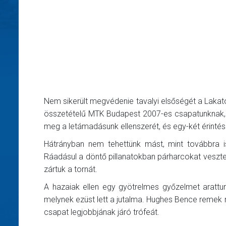
Nem sikerült megvédenie tavalyi elsőségét a Lakat
összetételű MTK Budapest 2007-es csapatunknak, m
meg a letámadásunk ellenszerét, és egy-két érinté
Hátrányban nem tehettünk mást, mint továbbra i
Ráadásul a döntő pillanatokban párharcokat veszt
zártuk a tornát.
A hazaiak ellen egy gyötrelmes győzelmet arattun
melynek ezüst lett a jutalma. Hughes Bence remek 
csapat legjobbjának járó trófeát.