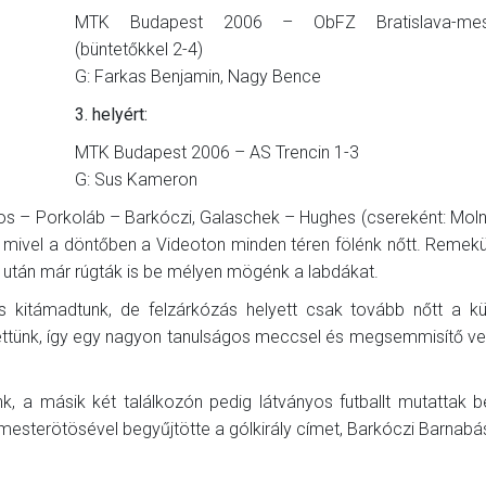
MTK Budapest 2006 – ObFZ Bratislava-me
(büntetőkkel 2-4)
G: Farkas Benjamin, Nagy Bence
3. helyért:
MTK Budapest 2006 – AS Trencin 1-3
G: Sus Kameron
os – Porkoláb – Barkóczi, Galaschek – Hughes (csereként: Moln
ivel a döntőben a Videoton minden téren fölénk nőtt. Remekül
s után már rúgták is be mélyen mögénk a labdákat.
s kitámadtunk, de felzárkózás helyett csak tovább nőtt a kü
ettünk, így egy nagyon tanulságos meccsel és megsemmisítő v
k, a másik két találkozón pedig látványos futballt mutattak b
mesterötösével begyűjtötte a gólkirály címet, Barkóczi Barnabá