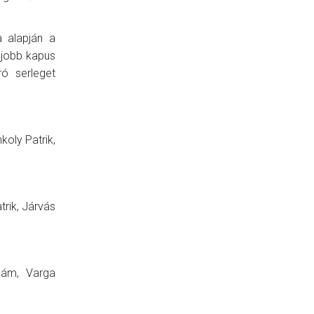
a alapján a
gjobb kapus
ró serleget
oly Patrik,
rik, Járvás
ám, Varga