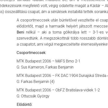
 védekezésünk megfelelő volt, végig odatette magát a Kádár – 
s) összeállítású csapat, ám a sérülések instabillá tették sorainka
A csoportmeccsek után büntetővel veszítette el csa
elődöntőt, majd a harmadik helyért játszott meccs
Beni
nélkül – aki a torna gólkirálya lett – 3-1-es 
szenvedtünk. A megszokottnál több rosszabb döntés
a csapatot, ami végül megpecsételte éremesélyeinket
Csoportmeccsek:
MTK Budapest 2006 – MěFS Brno 2-1
G: Sus Kameron, Farkas Benjamin
MTK Budapest 2006 – FK DAC 1904 Dunajská Streda 
G: Farkas Benjamin (4)
MTK Budapest 2006 – ObFZ Bratislava-vidiek 1-2
G: Ottucsák György
Elődöntő: