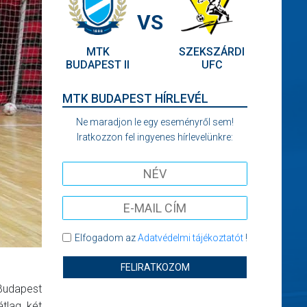
VS
MTK
SZEKSZÁRDI
BUDAPEST II
UFC
MTK BUDAPEST HÍRLEVÉL
Ne maradjon le egy eseményről sem!
Iratkozzon fel ingyenes hírlevelünkre:
Elfogadom az
Adatvédelmi tájékoztatót
!
FELIRATKOZOM
 Budapest
átlag két