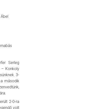
 Ábel
arnabás
rfer Serleg
s – Konkoly
sünknek. 3-
 a második
envedtünk,
ára.
rült 2-0-ra
egendő volt