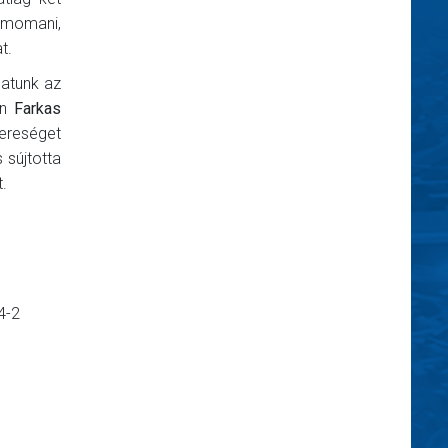
Almomani,
t.
patunk az
en
Farkas
vereséget
 sújtotta
.
4-2