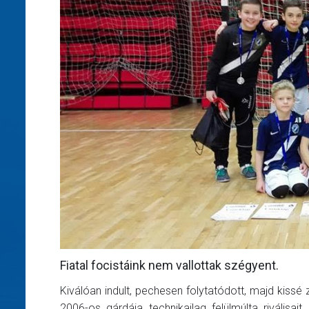
Fiatal focistáink nem vallottak szégyent.
Kiválóan indult, pechesen folytatódott, majd kissé
2006-os gárdája technikailag felülmúlta riválisa