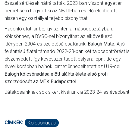
ősszel sérülések hátráltatták, 2023-ban viszont egyetlen
percet sem hagyott ki az NB III-ban és előreléphetett,
hiszen egy osztállyal feljebb bizonyíthat.
Hasonló utat jár be, így szintén a másodosztályban,
kölcsönben, a BVSC-nél bizonyíthat az elkövetkező
idényben 2004-es születésű csatárunk,
Balogh Máté
. A jó
felépítésű fiatal támadó 2022-23-ban két talpcsonttörést is
elszenvedett, így kevésszer tudott pályára lépni, de egy
évvel korábban bajnoki címet ünnepelhetett az U19-cel.
Balogh kölcsönadása előtt aláírta élete első profi
szerződését az MTK Budapesttel.
Játékosainknak sok sikert kívánunk a 2023-24-es évadban!
CÍMKÉK:
Kölcsönadás