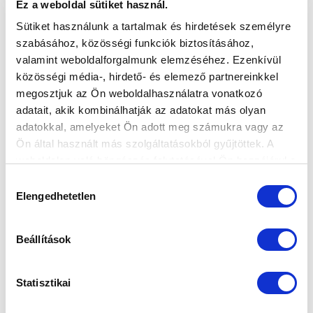
Ez a weboldal sütiket használ.
MTK BUDAPEST HÍRLEVÉL
Sütiket használunk a tartalmak és hirdetések személyre
Ne maradjon le egy eseményről sem! Iratkozzon fel ingyenes
szabásához, közösségi funkciók biztosításához,
hírlevelünkre:
valamint weboldalforgalmunk elemzéséhez. Ezenkívül
közösségi média-, hirdető- és elemező partnereinkkel
megosztjuk az Ön weboldalhasználatra vonatkozó
adatait, akik kombinálhatják az adatokat más olyan
adatokkal, amelyeket Ön adott meg számukra vagy az
Ön által használt más szolgáltatásokból gyűjtöttek. A
Elfogadom az
Adatvédelmi tájékoztatót
!
weboldalon való böngészés folytatásával Ön hozzájárul a
sütik használatához.
Hozzájárulás
FELIRATKOZOM
Elengedhetetlen
kiválasztása
SZPONZOROK
Beállítások
Statisztikai