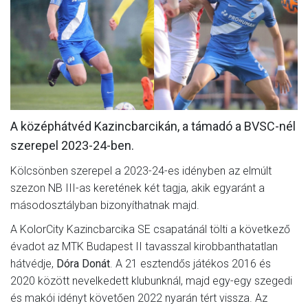
MÉRKŐZÉSEK
KLUB
GALÉRIA
SZURKOLÓI ÉLMÉNYEK
A középhátvéd Kazincbarcikán, a támadó a BVSC-nél
AKKREDITÁCIÓ
szerepel 2023-24-ben.
Kölcsönben szerepel a 2023-24-es idényben az elmúlt
szezon NB III-as keretének két tagja, akik egyaránt a
másodosztályban bizonyíthatnak majd.
A KolorCity Kazincbarcika SE csapatánál tölti a következő
évadot az MTK Budapest II tavasszal kirobbanthatatlan
hátvédje,
Dóra Donát
. A 21 esztendős játékos 2016 és
2020 között nevelkedett klubunknál, majd egy-egy szegedi
és makói idényt követően 2022 nyarán tért vissza. Az