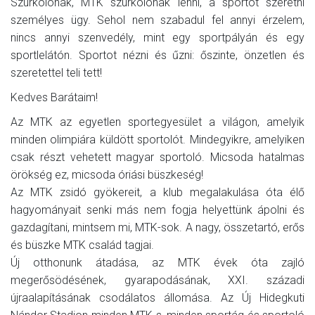
Szurkolónak, MTK szurkolónak lenni, a sportot szeretni
személyes ügy. Sehol nem szabadul fel annyi érzelem,
nincs annyi szenvedély, mint egy sportpályán és egy
sportlelátón. Sportot nézni és űzni: őszinte, önzetlen és
szeretettel teli tett!
Kedves Barátaim!
Az MTK az egyetlen sportegyesület a világon, amelyik
minden olimpiára küldött sportolót. Mindegyikre, amelyiken
csak részt vehetett magyar sportoló. Micsoda hatalmas
örökség ez, micsoda óriási büszkeség!
Az MTK zsidó gyökereit, a klub megalakulása óta élő
hagyományait senki más nem fogja helyettünk ápolni és
gazdagítani, mintsem mi, MTK-sok. A nagy, összetartó, erős
és büszke MTK család tagjai.
Új otthonunk átadása, az MTK évek óta zajló
megerősödésének, gyarapodásának, XXI. századi
újraalapításának csodálatos állomása. Az Új Hidegkuti