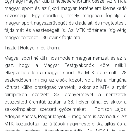
Egy nagy magyar klub ünneplésére jöttünk össze. Az MTK a
magyar sport és az újkori magyar történelem kiemelkedő
közössége. Egy sportklub, amely magában foglalja a
magyar sport nagyszerűségét és diadalait, és megtestesíti
fájdalmát és veszteségeit is. Az MTK története ízig-vérig
magyar történet, 130 évünk foglalata.
Tisztelt Hölgyeim és Uraim!
Magyar sport nélkül nincs modern magyar nemzet, és az is
igaz, hogy a Magyar Testgyakorlók Köre nélkül
elképzelhetetlen a magyar sport. Az MTK az elmúlt 128
esztendőben mindig az elsők között volt. Ha a Hungária
körutat külön országnak vennénk, akkor az MTK a nyári
olimpiákon szerzett 33 aranyérmével a nemzetek
összesített éremtáblázatán a 33. helyen állna. És akkor a
sakkolimpiákon szerzett győzelmeket – Portisch Lajos,
Adorján András, Polgár lányok – még nem is számoltuk. Az
MTK köztudottan az újítások nagymestere. Az újítás és a