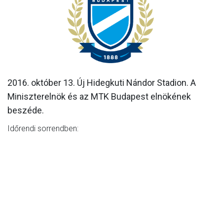
MÉRKŐZÉSEK
KLUB
GALÉRIA
SZURKOLÓI ÉLMÉNYEK
2016. október 13. Új Hidegkuti Nándor Stadion. A
AKKREDITÁCIÓ
Miniszterelnök és az MTK Budapest elnökének
beszéde.
Időrendi sorrendben: