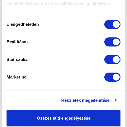
Ön által használt más szolgáltatásokból gyűjtöttek. A
weboldalon való böngészés folytatásával Ön hozzájárul a
sütik használatához.
Hozzájárulás
Elengedhetetlen
CÍMKÉK:
Új Hidegkuti Nándor Stadion
Orbán Viktor
kiválasztása
KAPCSOLÓDÓ CIKKEK
Beállítások
Statisztikai
Marketing
Részletek megjelenítése
Összes süti engedélyezése
TÖBB EZER PARTNEREGYESÜLETI