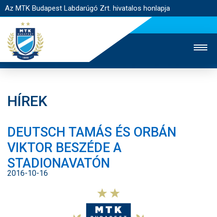
Az MTK Budapest Labdarúgó Zrt. hivatalos honlapja
HÍREK
MTK TV
UTÁNPÓTLÁS
NŐI SZAKÁG
DEUTSCH TAMÁS ÉS ORBÁN
JEGYÉRTÉKESÍTÉS
WEBSHOP
STADION
VIKTOR BESZÉDE A
EGYESÜLET
KAPCSOLAT
STADIONAVATÓN
2016-10-16
NYITÓLAP
HÍREK
CSAPATOK