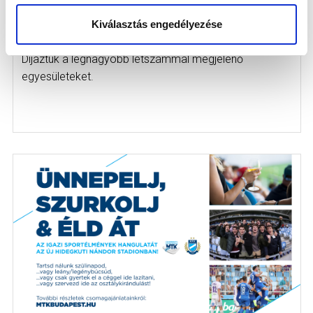
JÁTÉKOS LÁTOGATOTT KI A HAZAI
Kiválasztás engedélyezése
BAJNOKIKRA
2025-06-27
Díjaztuk a legnagyobb létszámmal megjelenő
egyesületeket.