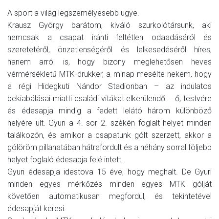
A sport a világ legszemélyesebb ügye.
Krausz György barátom, kiváló szurkolótársunk, aki
nemcsak a csapat iránti feltétlen odaadásáról és
szeretetéről, önzetlenségéről és lelkesedéséről híres,
hanem arról is, hogy bizony meglehetősen heves
vérmérsékletű MTK-drukker, a minap mesélte nekem, hogy
a régi Hidegkuti Nándor Stadionban – az indulatos
bekiabálásai miatti családi vitákat elkerülendő – ő, testvére
és édesapja mindig a fedett lelátó három különböző
helyére ült. Gyuri a 4. sor 2. székén foglalt helyet minden
találkozón, és amikor a csapatunk gólt szerzett, akkor a
gólöröm pillanatában hátrafordult és a néhány sorral följebb
helyet foglaló édesapja felé intett.
Gyuri édesapja idestova 15 éve, hogy meghalt. De Gyuri
minden egyes mérkőzés minden egyes MTK gólját
követően automatikusan megfordul, és tekintetével
édesapját keresi.