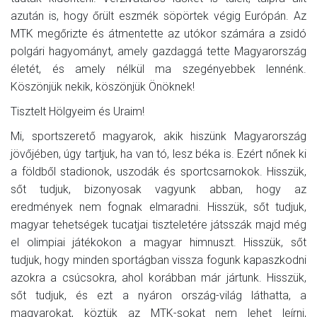
azután is, hogy őrült eszmék söpörtek végig Európán. Az
MTK megőrizte és átmentette az utókor számára a zsidó
polgári hagyományt, amely gazdaggá tette Magyarország
életét, és amely nélkül ma szegényebbek lennénk.
Köszönjük nekik, köszönjük Önöknek!
Tisztelt Hölgyeim és Uraim!
Mi, sportszerető magyarok, akik hiszünk Magyarország
jövőjében, úgy tartjuk, ha van tó, lesz béka is. Ezért nőnek ki
a földből stadionok, uszodák és sportcsarnokok. Hisszük,
sőt tudjuk, bizonyosak vagyunk abban, hogy az
eredmények nem fognak elmaradni. Hisszük, sőt tudjuk,
magyar tehetségek tucatjai tiszteletére játsszák majd még
el olimpiai játékokon a magyar himnuszt. Hisszük, sőt
tudjuk, hogy minden sportágban vissza fogunk kapaszkodni
azokra a csúcsokra, ahol korábban már jártunk. Hisszük,
sőt tudjuk, és ezt a nyáron ország-világ láthatta, a
magyarokat, köztük az MTK-sokat nem lehet leírni,