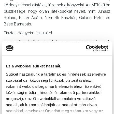
kézlegyintéssel elintézni, lúzernek elkönyvelni. Az MTK külön
büszkesége, hogy olyan játékosokat nevelt, mint Juhász
Roland, Pintér Ádám, Németh Krisztián, Gulácsi Péter és
Bese Barnabás.
Tisztelt Hölgyeim és Uraim!
A mai gálamérkőzés tisztelgés a magyar labdarúgás egyik
nagy klubsikere előtt. Tisztelettel köszöntjük az akkori
ellenfelet, a Sporting Lisszabon vezetőit, edzőit és
játékosait. Mindezek után már csak annyi maradt, hogy
Ez a weboldal sütiket használ.
megköszönjem a munkát a stadion tervezőinek és
kivitelezőinek, az itt dolgozó mérnököknek,
Sütiket használunk a tartalmak és hirdetések személyre
szakmunkásoknak és segédmunkásoknak. Magyarország
szabásához, közösségi funkciók biztosításához,
polgárai nevében köszönöm a lelkiismeretesen elvégzett
valamint weboldalforgalmunk elemzéséhez. Ezenkívül
közösségi média-, hirdető- és elemező partnereinkkel
munkájukat, és gratulálok munkájuk látványos
megosztjuk az Ön weboldalhasználatra vonatkozó
eredményéhez.
adatait, akik kombinálhatják az adatokat más olyan
Az Új Hidegkuti Nándor stadiont ezennel átadom.
adatokkal, amelyeket Ön adott meg számukra vagy az