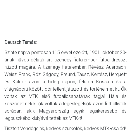
Deutsch Tamás:
Szinte napra pontosan 115 évvel ezelőtt, 1901. október 20-
ának hűvös délutánján, tizenegy fiatalember futballdresszt
húzott magára. A tizenegy fiatalember: Révész, Auerbach,
Weisz, Frank, Róz, Ságody, Freund, Tausz, Kertész, Herquett
és Káldor azon a hideg napon, félúton Kossuth és a
világháború között, döntetlent játszott és történelmet írt. Ők
voltak az MTK első futballcsapatának tagjai. Hála és
köszönet nekik, ők voltak a legeslegelsők azon futballisták
sorában, akik Magyarország egyik legsikeresebb és
legbüszkébb klubjává tették az MTK-t!
Tisztelt Vendégeink, kedves szurkolók, kedves MTK-család!