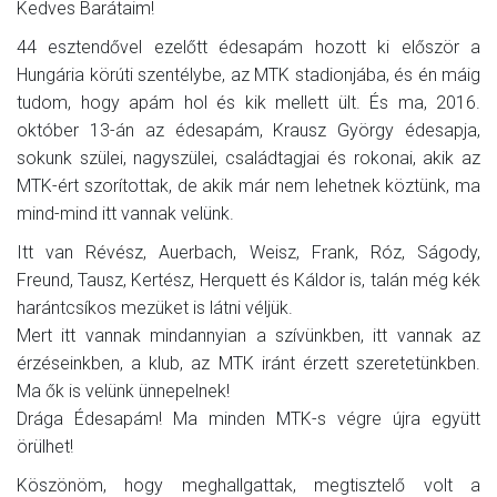
Kedves Barátaim!
44 esztendővel ezelőtt édesapám hozott ki először a
Hungária körúti szentélybe, az MTK stadionjába, és én máig
tudom, hogy apám hol és kik mellett ült. És ma, 2016.
október 13-án az édesapám, Krausz György édesapja,
sokunk szülei, nagyszülei, családtagjai és rokonai, akik az
MTK-ért szorítottak, de akik már nem lehetnek köztünk, ma
mind-mind itt vannak velünk.
Itt van Révész, Auerbach, Weisz, Frank, Róz, Ságody,
Freund, Tausz, Kertész, Herquett és Káldor is, talán még kék
harántcsíkos mezüket is látni véljük.
Mert itt vannak mindannyian a szívünkben, itt vannak az
érzéseinkben, a klub, az MTK iránt érzett szeretetünkben.
Ma ők is velünk ünnepelnek!
Drága Édesapám! Ma minden MTK-s végre újra együtt
örülhet!
Köszönöm, hogy meghallgattak, megtisztelő volt a