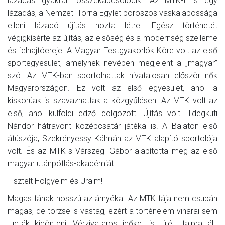
lázadás gyakran összekapcsolódik. Az MTK-t is egy
lázadás, a Nemzeti Torna Egylet poroszos vaskalapossága
elleni lázadó újítás hozta létre. Egész történetét
végigkísérte az újítás, az elsőség és a modernség szelleme
és felhajtóereje. A Magyar Testgyakorlók Köre volt az első
sportegyesület, amelynek nevében megjelent a „magyar”
szó. Az MTK-ban sportolhattak hivatalosan először nők
Magyarországon. Ez volt az első egyesület, ahol a
kiskorúak is szavazhattak a közgyűlésen. Az MTK volt az
első, ahol külföldi edző dolgozott. Újítás volt Hidegkuti
Nándor hátravont középcsatár játéka is. A Balaton első
átúszója, Szekrényessy Kálmán az MTK alapító sportolója
volt. És az MTK-s Várszegi Gábor alapította meg az első
magyar utánpótlás-akadémiát.
Tisztelt Hölgyeim és Uraim!
Magas fának hosszú az árnyéka. Az MTK fája nem csupán
magas, de törzse is vastag, ezért a történelem viharai sem
tudták kidönteni. Vérzivataros időket is túlélt, talpra állt