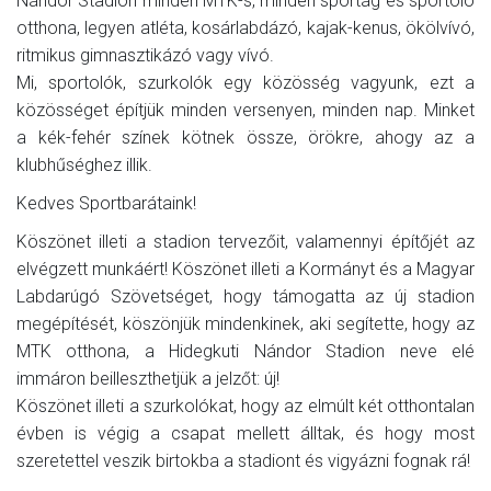
Nándor Stadion minden MTK-s, minden sportág és sportoló
otthona, legyen atléta, kosárlabdázó, kajak-kenus, ökölvívó,
ritmikus gimnasztikázó vagy vívó.
Mi, sportolók, szurkolók egy közösség vagyunk, ezt a
közösséget építjük minden versenyen, minden nap. Minket
a kék-fehér színek kötnek össze, örökre, ahogy az a
klubhűséghez illik.
Kedves Sportbarátaink!
Köszönet illeti a stadion tervezőit, valamennyi építőjét az
elvégzett munkáért! Köszönet illeti a Kormányt és a Magyar
Labdarúgó Szövetséget, hogy támogatta az új stadion
megépítését, köszönjük mindenkinek, aki segítette, hogy az
MTK otthona, a Hidegkuti Nándor Stadion neve elé
immáron beilleszthetjük a jelzőt: új!
Köszönet illeti a szurkolókat, hogy az elmúlt két otthontalan
évben is végig a csapat mellett álltak, és hogy most
szeretettel veszik birtokba a stadiont és vigyázni fognak rá!