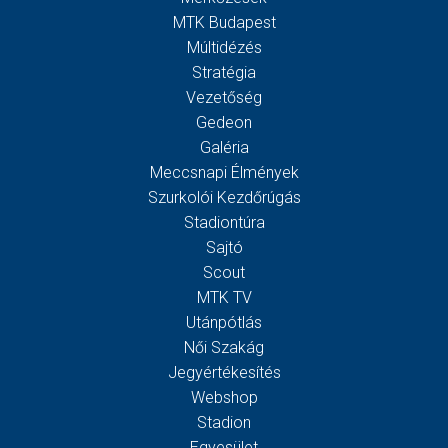
MTK Budapest
Múltidézés
Stratégia
Vezetőség
Gedeon
Galéria
Meccsnapi Élmények
Szurkolói Kezdőrúgás
Stadiontúra
Sajtó
Scout
MTK TV
Utánpótlás
Női Szakág
Jegyértékesítés
Webshop
Stadion
Egyesület