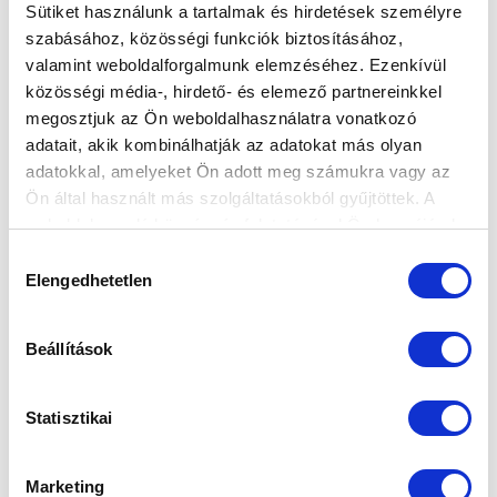
Sütiket használunk a tartalmak és hirdetések személyre
szabásához, közösségi funkciók biztosításához,
valamint weboldalforgalmunk elemzéséhez. Ezenkívül
közösségi média-, hirdető- és elemező partnereinkkel
megosztjuk az Ön weboldalhasználatra vonatkozó
adatait, akik kombinálhatják az adatokat más olyan
adatokkal, amelyeket Ön adott meg számukra vagy az
Ön által használt más szolgáltatásokból gyűjtöttek. A
weboldalon való böngészés folytatásával Ön hozzájárul a
sütik használatához.
Hozzájárulás
Elengedhetetlen
kiválasztása
Beállítások
Statisztikai
Marketing