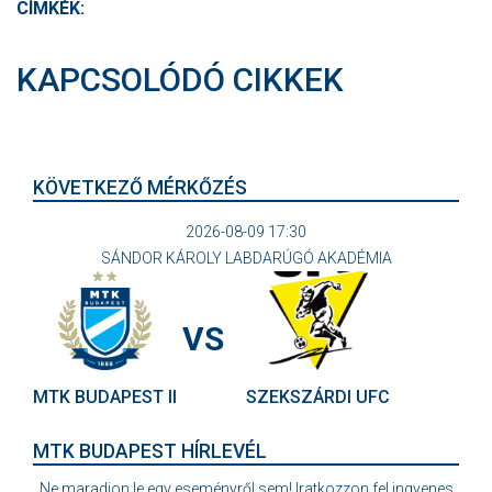
CÍMKÉK:
KAPCSOLÓDÓ CIKKEK
KÖVETKEZŐ MÉRKŐZÉS
2026-08-09 17:30
SÁNDOR KÁROLY LABDARÚGÓ AKADÉMIA
VS
MTK BUDAPEST II
SZEKSZÁRDI UFC
MTK BUDAPEST HÍRLEVÉL
Ne maradjon le egy eseményről sem! Iratkozzon fel ingyenes