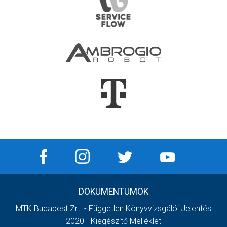
DOKUMENTUMOK
MTK Budapest Zrt. - Független Könyvvizsgálói Jelentés
2020 - Kiegészítő Melléklet