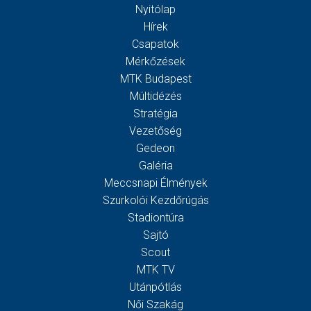
Nyitólap
Hírek
Csapatok
Mérkőzések
MTK Budapest
Múltidézés
Stratégia
Vezetőség
Gedeon
Galéria
Meccsnapi Élmények
Szurkolói Kezdőrúgás
Stadiontúra
Sajtó
Scout
MTK TV
Utánpótlás
Női Szakág