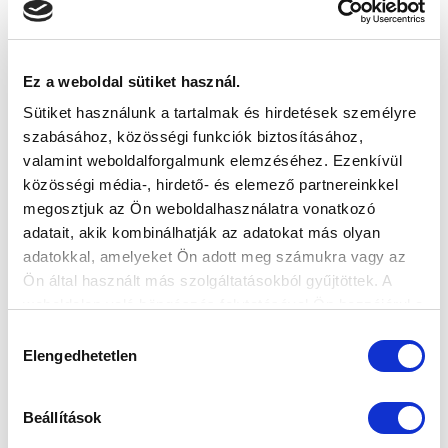
VS
Ez a weboldal sütiket használ.
Sütiket használunk a tartalmak és hirdetések személyre
MTK BUDAPEST II
SZEKSZÁRDI UFC
szabásához, közösségi funkciók biztosításához,
valamint weboldalforgalmunk elemzéséhez. Ezenkívül
MTK BUDAPEST HÍRLEVÉL
közösségi média-, hirdető- és elemező partnereinkkel
Ne maradjon le egy eseményről sem! Iratkozzon fel ingyenes
megosztjuk az Ön weboldalhasználatra vonatkozó
hírlevelünkre:
adatait, akik kombinálhatják az adatokat más olyan
adatokkal, amelyeket Ön adott meg számukra vagy az
Ön által használt más szolgáltatásokból gyűjtöttek. A
weboldalon való böngészés folytatásával Ön hozzájárul a
sütik használatához.
Hozzájárulás
Elengedhetetlen
kiválasztása
Elfogadom az
Adatvédelmi tájékoztatót
!
FELIRATKOZOM
Beállítások