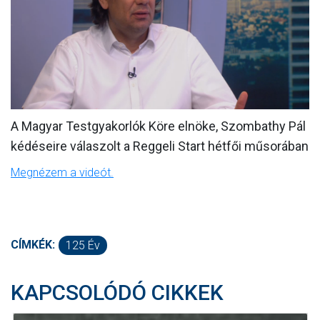
MÉRKŐZÉSEK
KLUB
GALÉRIA
SZURKOLÓI ÉLMÉNYEK
A Magyar Testgyakorlók Köre elnöke, Szombathy Pál
AKKREDITÁCIÓ
kédéseire válaszolt a Reggeli Start hétfői műsorában
Megnézem a videót.
CÍMKÉK:
125 Év
KAPCSOLÓDÓ CIKKEK