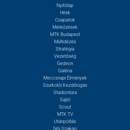
Nyitólap
Hírek
Csapatok
Mérkőzések
MTK Budapest
Múltidézés
Stratégia
Vezetőség
Gedeon
Galéria
Meccsnapi Élmények
Szurkolói Kezdőrúgás
Stadiontúra
Sajtó
Scout
MTK TV
Utánpótlás
Női Szakág