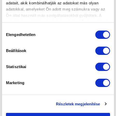
Elfogadom az
Adatvédelmi tájékoztatót
!
adatait, akik kombinálhatják az adatokat más olyan
adatokkal, amelyeket Ön adott meg számukra vagy az
FELIRATKOZOM
Ön által használt más szolgáltatásokból gyűjtöttek. A
weboldalon való böngészés folytatásával Ön hozzájárul a
sütik használatához.
Hozzájárulás
SZPONZOROK
Elengedhetetlen
kiválasztása
Beállítások
Statisztikai
Marketing
Részletek megjelenítése