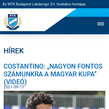
Az MTK Budapest Labdarúgó Zrt. hivatalos honlapja
HÍREK
MTK TV
UTÁNPÓTLÁS
NŐI SZAKÁG
COSTANTINO: „NAGYON FONTOS
JEGYÉRTÉKESÍTÉS
WEBSHOP
STADION
SZÁMUNKRA A MAGYAR KUPA”
EGYESÜLET
KAPCSOLAT
(VIDEÓ)
2021-09-17
NYITÓLAP
HÍREK
CSAPATOK