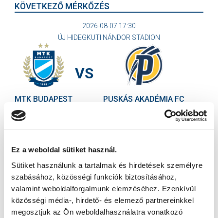
KÖVETKEZŐ MÉRKŐZÉS
2026-08-07 17:30
ÚJ HIDEGKUTI NÁNDOR STADION
VS
MTK BUDAPEST
PUSKÁS AKADÉMIA FC
MTK BUDAPEST HÍRLEVÉL
Ne maradjon le egy eseményről sem! Iratkozzon fel ingyenes
Ez a weboldal sütiket használ.
hírlevelünkre:
Sütiket használunk a tartalmak és hirdetések személyre
szabásához, közösségi funkciók biztosításához,
valamint weboldalforgalmunk elemzéséhez. Ezenkívül
közösségi média-, hirdető- és elemező partnereinkkel
megosztjuk az Ön weboldalhasználatra vonatkozó