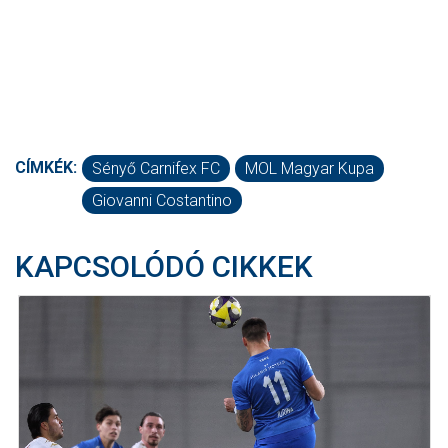
CÍMKÉK:
Sényő Carnifex FC
MOL Magyar Kupa
Giovanni Costantino
KAPCSOLÓDÓ CIKKEK