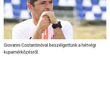
MÉRKŐZÉSEK
KLUB
GALÉRIA
SZURKOLÓI ÉLMÉNYEK
Giovanni Costantinóval beszélgettünk a hétvégi
AKKREDITÁCIÓ
kupamérkőzésről.