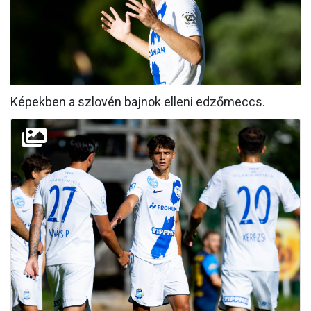
MÉRKŐZÉSEK
KLUB
GALÉRIA
Képekben a szlovén bajnok elleni edzőmeccs.
SZURKOLÓI ÉLMÉNYEK
AKKREDITÁCIÓ