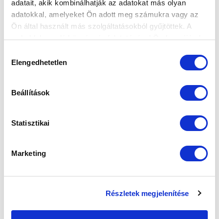
adatait, akik kombinálhatják az adatokat más olyan
adatokkal, amelyeket Ön adott meg számukra vagy az
FELIRATKOZOM
Ön által használt más szolgáltatásokból gyűjtöttek. A
weboldalon való böngészés folytatásával Ön hozzájárul a
sütik használatához.
Hozzájárulás
SZPONZOROK
Elengedhetetlen
kiválasztása
Beállítások
Statisztikai
Marketing
Részletek megjelenítése