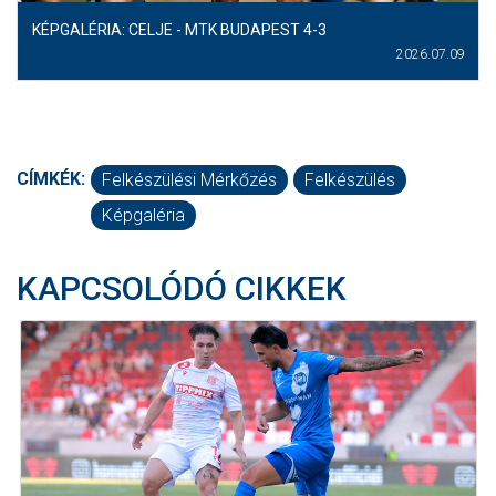
KÉPGALÉRIA: CELJE - MTK BUDAPEST 4-3
2026.07.09
CÍMKÉK:
Felkészülési Mérkőzés
Felkészülés
Képgaléria
KAPCSOLÓDÓ CIKKEK