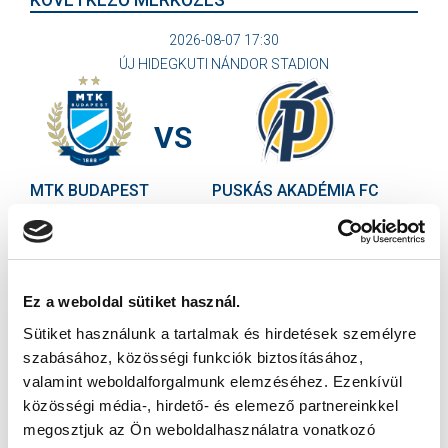
KÖVETKEZŐ MÉRKŐZÉS
2026-08-07 17:30
ÚJ HIDEGKUTI NÁNDOR STADION
VS
MTK BUDAPEST
PUSKÁS AKADÉMIA FC
MTK BUDAPEST HÍRLEVÉL
Ne maradjon le egy eseményről sem! Iratkozzon fel ingyenes
hírlevelünkre:
Ez a weboldal sütiket használ.
Sütiket használunk a tartalmak és hirdetések személyre
szabásához, közösségi funkciók biztosításához,
valamint weboldalforgalmunk elemzéséhez. Ezenkívül
közösségi média-, hirdető- és elemező partnereinkkel
megosztjuk az Ön weboldalhasználatra vonatkozó
Elfogadom az
Adatvédelmi tájékoztatót
!