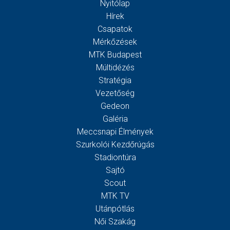
Nyitólap
Hírek
Csapatok
Mérkőzések
MTK Budapest
Múltidézés
Stratégia
Vezetőség
Gedeon
Galéria
Meccsnapi Élmények
Szurkolói Kezdőrúgás
Stadiontúra
Sajtó
Scout
MTK TV
Utánpótlás
Női Szakág