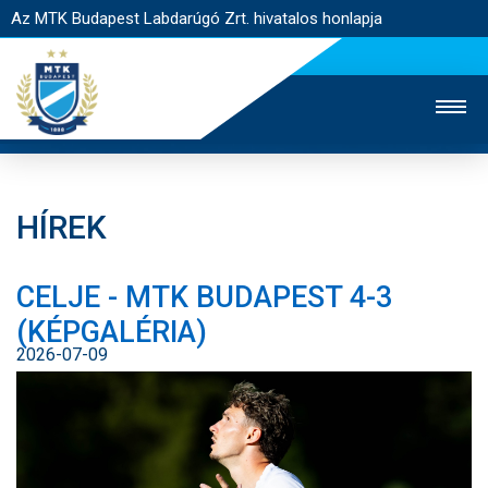
Az MTK Budapest Labdarúgó Zrt. hivatalos honlapja
HÍREK
MTK TV
UTÁNPÓTLÁS
NŐI SZAKÁG
CELJE - MTK BUDAPEST 4-3
JEGYÉRTÉKESÍTÉS
WEBSHOP
STADION
(KÉPGALÉRIA)
EGYESÜLET
KAPCSOLAT
2026-07-09
NYITÓLAP
HÍREK
CSAPATOK