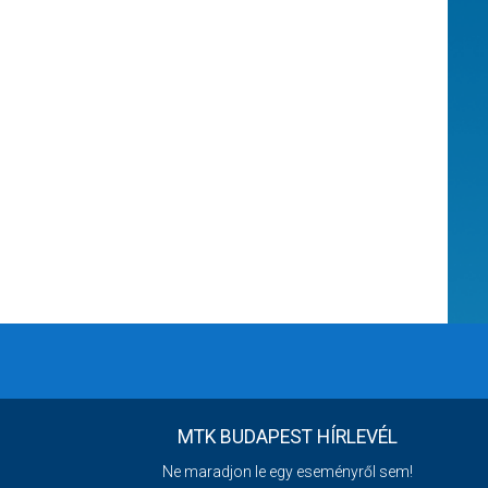
MTK BUDAPEST HÍRLEVÉL
Ne maradjon le egy eseményről sem!