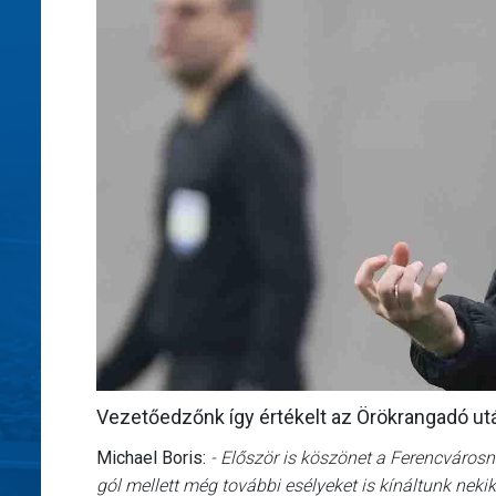
Vezetőedzőnk így értékelt az Örökrangadó ut
Michael Boris:
- Először is köszönet a Ferencvárosn
gól mellett még további esélyeket is kínáltunk neki