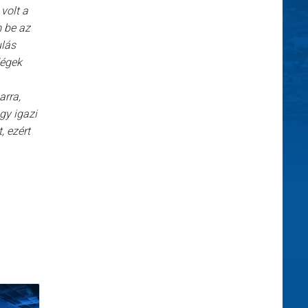
volt a
m be az
ulás
dégek
arra,
gy igazi
, ezért