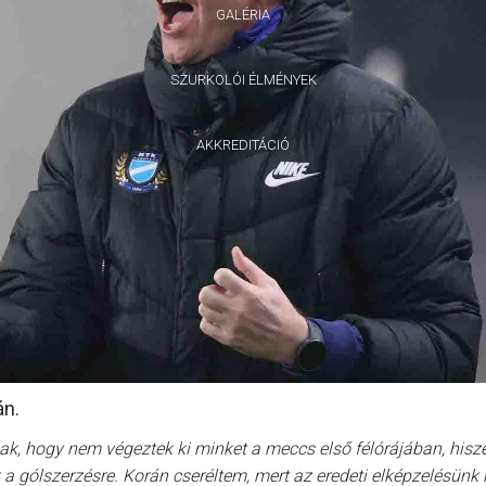
GALÉRIA
SZURKOLÓI ÉLMÉNYEK
AKKREDITÁCIÓ
án.
ak, hogy nem végeztek ki minket a meccs első félórájában, hisz
k a gólszerzésre. Korán cseréltem, mert az eredeti elképzelésünk