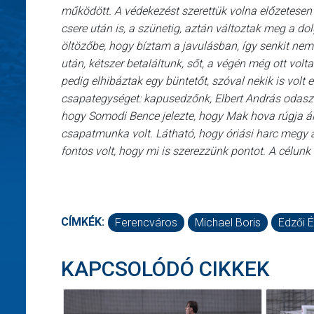
működött. A védekezést szerettük volna előzetesen 
csere után is, a szünetig, aztán változtak meg a d
öltözőbe, hogy bíztam a javulásban, így senkit nem s
után, kétszer betaláltunk, sőt, a végén még ott vol
pedig elhibáztak egy büntetőt, szóval nekik is volt 
csapategységet: kapusedzőnk, Elbert András odaszal
hogy Somodi Bence jelezte, hogy Mak hova rúgja álta
csapatmunka volt. Látható, hogy óriási harc megy a k
fontos volt, hogy mi is szerezzünk pontot. A célun
CÍMKÉK:
Ferencváros
Michael Boris
Edzői É
KAPCSOLÓDÓ CIKKEK