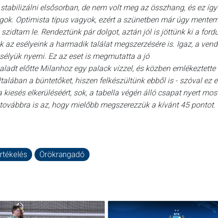
stabilizálni elsősorban, de nem volt meg az összhang, és ez így 
olgok. Optimista típus vagyok, ezért a szünetben már úgy mente
zidtam le. Rendeztünk pár dolgot, aztán jól is jöttünk ki a ford
tak az esélyeink a harmadik találat megszerzésére is. Igaz, a ven
esélyük nyerni. Ez az eset is megmutatta a jó
adt előtte Milanhoz egy palack vízzel, és közben emlékeztette 
lában a büntetőket, hiszen felkészültünk ebből is - szóval ez e
iesés elkerüléséért, sok, a tabella végén álló csapat nyert most
k továbbra is az, hogy mielőbb megszerezzük a kívánt 45 pontot.
rtékelés
Örökrangadó