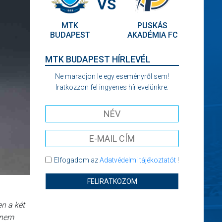
VS
MTK
PUSKÁS
BUDAPEST
AKADÉMIA FC
MTK BUDAPEST HÍRLEVÉL
Ne maradjon le egy eseményről sem!
Iratkozzon fel ingyenes hírlevelünkre:
Elfogadom az
Adatvédelmi tájékoztatót
!
FELIRATKOZOM
en a két
 nem