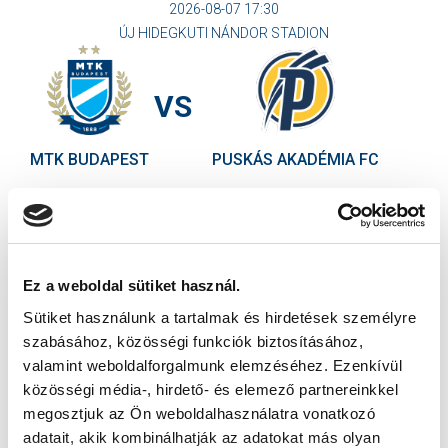
2026-08-07 17:30
ÚJ HIDEGKUTI NÁNDOR STADION
VS
MTK BUDAPEST
PUSKÁS AKADÉMIA FC
MTK BUDAPEST HÍRLEVÉL
Ne maradjon le egy eseményről sem! Iratkozzon fel ingyenes
hírlevelünkre:
Ez a weboldal sütiket használ.
Sütiket használunk a tartalmak és hirdetések személyre
szabásához, közösségi funkciók biztosításához,
valamint weboldalforgalmunk elemzéséhez. Ezenkívül
közösségi média-, hirdető- és elemező partnereinkkel
Elfogadom az
Adatvédelmi tájékoztatót
!
megosztjuk az Ön weboldalhasználatra vonatkozó
adatait, akik kombinálhatják az adatokat más olyan