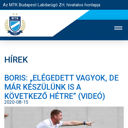
Az MTK Budapest Labdarúgó Zrt. hivatalos honlapja
HÍREK
MTK TV
UTÁNPÓTLÁS
NŐI SZAKÁG
BORIS: „ELÉGEDETT VAGYOK, DE
JEGYÉRTÉKESÍTÉS
WEBSHOP
STADION
MÁR KÉSZÜLÜNK IS A
EGYESÜLET
KAPCSOLAT
KÖVETKEZŐ HÉTRE” (VIDEÓ)
2020-08-15
NYITÓLAP
HÍREK
CSAPATOK