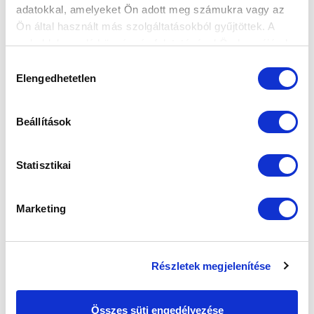
FELIRATKOZOM
adatokkal, amelyeket Ön adott meg számukra vagy az
Ön által használt más szolgáltatásokból gyűjtöttek. A
weboldalon való böngészés folytatásával Ön hozzájárul a
SZPONZOROK
sütik használatához.
Hozzájárulás
Elengedhetetlen
kiválasztása
Beállítások
Statisztikai
Marketing
Részletek megjelenítése
Összes süti engedélyezése