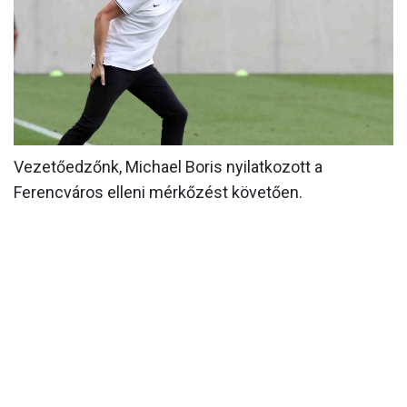
MÉRKŐZÉSEK
KLUB
GALÉRIA
SZURKOLÓI ÉLMÉNYEK
Vezetőedzőnk, Michael Boris nyilatkozott a
AKKREDITÁCIÓ
Ferencváros elleni mérkőzést követően.