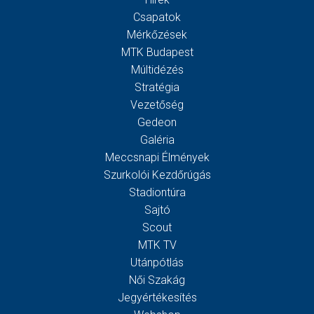
Csapatok
Mérkőzések
MTK Budapest
Múltidézés
Stratégia
Vezetőség
Gedeon
Galéria
Meccsnapi Élmények
Szurkolói Kezdőrúgás
Stadiontúra
Sajtó
Scout
MTK TV
Utánpótlás
Női Szakág
Jegyértékesítés