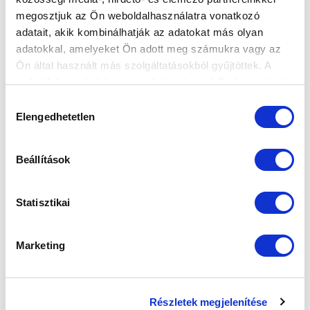
megosztjuk az Ön weboldalhasználatra vonatkozó
FELIRATKOZOM
adatait, akik kombinálhatják az adatokat más olyan
adatokkal, amelyeket Ön adott meg számukra vagy az
Ön által használt más szolgáltatásokból gyűjtöttek. A
SZPONZOROK
weboldalon való böngészés folytatásával Ön hozzájárul a
sütik használatához.
Hozzájárulás
Elengedhetetlen
kiválasztása
Beállítások
Statisztikai
Marketing
Részletek megjelenítése