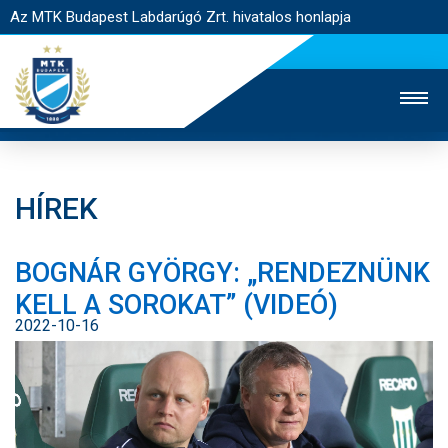
Az MTK Budapest Labdarúgó Zrt. hivatalos honlapja
HÍREK
MTK TV
UTÁNPÓTLÁS
NŐI SZAKÁG
BOGNÁR GYÖRGY: „RENDEZNÜNK
JEGYÉRTÉKESÍTÉS
WEBSHOP
STADION
KELL A SOROKAT” (VIDEÓ)
EGYESÜLET
KAPCSOLAT
2022-10-16
NYITÓLAP
HÍREK
CSAPATOK