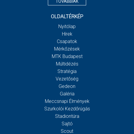
TOVÁBBIAK
OLDALTÉRKÉP
Nyitólap
Hírek
Csapatok
Mérkőzések
MTK Budapest
Múltidézés
Stratégia
Vezetőség
Gedeon
Galéria
Meccsnapi Élmények
Szurkolói Kezdőrúgás
Stadiontúra
Sajtó
Scout