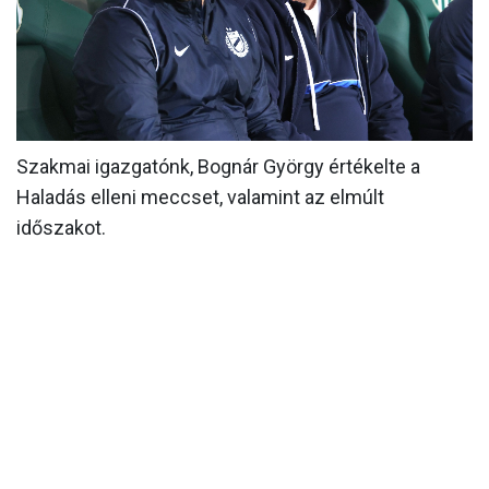
MÉRKŐZÉSEK
KLUB
GALÉRIA
SZURKOLÓI ÉLMÉNYEK
Szakmai igazgatónk, Bognár György értékelte a
Haladás elleni meccset, valamint az elmúlt
AKKREDITÁCIÓ
időszakot.