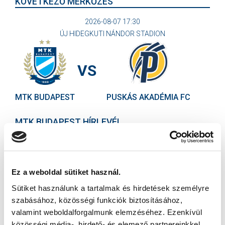
KÖVETKEZŐ MÉRKŐZÉS
2026-08-07 17:30
ÚJ HIDEGKUTI NÁNDOR STADION
VS
MTK BUDAPEST
PUSKÁS AKADÉMIA FC
MTK BUDAPEST HÍRLEVÉL
Ne maradjon le egy eseményről sem! Iratkozzon fel ingyenes
hírlevelünkre:
Ez a weboldal sütiket használ.
Sütiket használunk a tartalmak és hirdetések személyre
szabásához, közösségi funkciók biztosításához,
valamint weboldalforgalmunk elemzéséhez. Ezenkívül
közösségi média-, hirdető- és elemező partnereinkkel
Elfogadom az
Adatvédelmi tájékoztatót
!