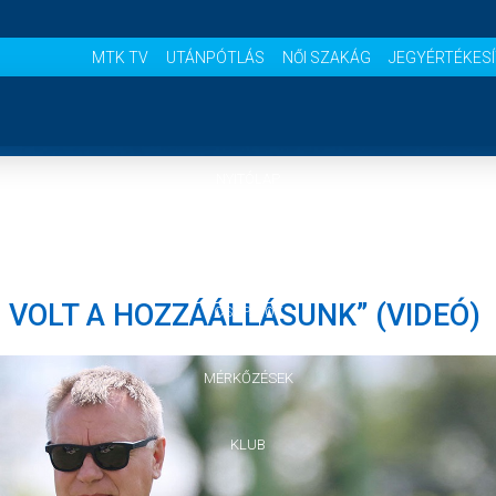
MTK TV
UTÁNPÓTLÁS
NŐI SZAKÁG
JEGYÉRTÉKES
NYITÓLAP
HÍREK
VOLT A HOZZÁÁLLÁSUNK” (VIDEÓ)
CSAPATOK
MÉRKŐZÉSEK
KLUB