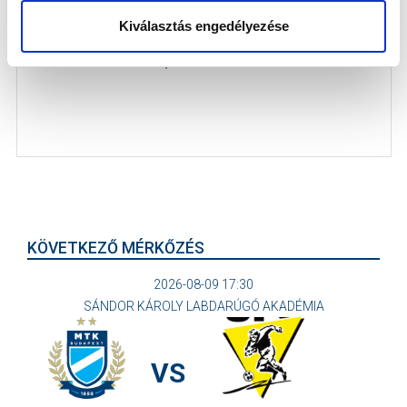
2026-07-18
Kiválasztás engedélyezése
Szombaton NB III-as csapatunk is pályára lépett
felkészülési meccsen, Horváth Ád...
KÖVETKEZŐ MÉRKŐZÉS
2026-08-09 17:30
SÁNDOR KÁROLY LABDARÚGÓ AKADÉMIA
VS