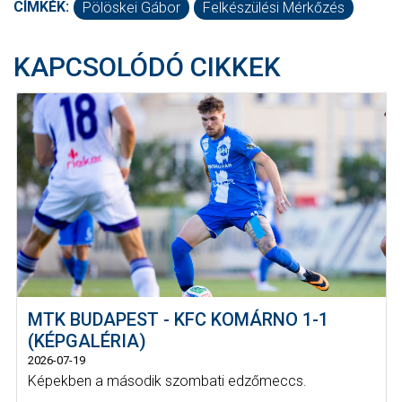
CÍMKÉK:
Pölöskei Gábor
Felkészülési Mérkőzés
KAPCSOLÓDÓ CIKKEK
MTK BUDAPEST - KFC KOMÁRNO 1-1
(KÉPGALÉRIA)
2026-07-19
Képekben a második szombati edzőmeccs.