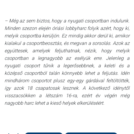
– Még az sem biztos, hogy a nyugati csoportban indulunk.
Minden szezon elején óriási lobbyharc folyik azért, hogy ki,
melyik csoportba kerüljön. Ez mindig akkor derül ki, amikor
kialakul a csoportbeosztás, és megvan a sorsolás. Azok az
együttesek, amelyek feljuthatnak, nézik, hogy melyik
csoportban a legnagyobb az esélyük erre. Jelenleg a
nyugati csoport tűnik a legerősebbnek, a keleti és a
középső csoportból talán könnyebb lehet a feljutás. Idén
mindhárom csoportot plusz egy-egy gárdával feltöltötték,
így azok 18 csapatosak lesznek. A következő idénytől
visszacsökken a létszám 16-ra, ezért év végén még
nagyobb harc lehet a kieső helyek elkerüléséért.