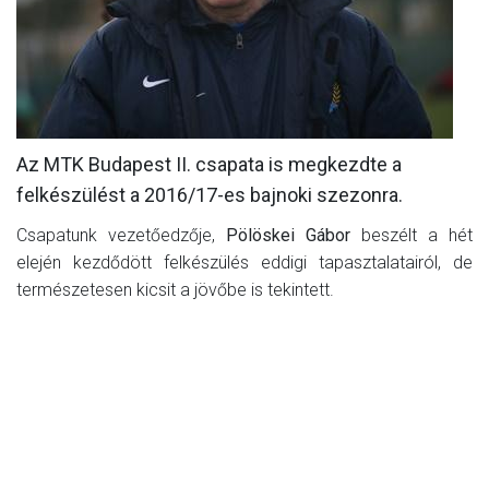
MÉRKŐZÉSEK
KLUB
GALÉRIA
Az MTK Budapest II. csapata is megkezdte a
SZURKOLÓI ÉLMÉNYEK
felkészülést a 2016/17-es bajnoki szezonra.
AKKREDITÁCIÓ
Csapatunk vezetőedzője,
Pölöskei Gábor
beszélt a hét
elején kezdődött felkészülés eddigi tapasztalatairól, de
természetesen kicsit a jövőbe is tekintett.