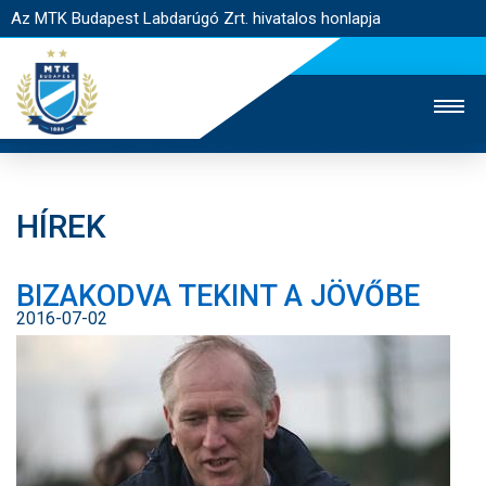
Az MTK Budapest Labdarúgó Zrt. hivatalos honlapja
HÍREK
MTK TV
UTÁNPÓTLÁS
NŐI SZAKÁG
BIZAKODVA TEKINT A JÖVŐBE
JEGYÉRTÉKESÍTÉS
WEBSHOP
STADION
2016-07-02
EGYESÜLET
KAPCSOLAT
NYITÓLAP
HÍREK
CSAPATOK