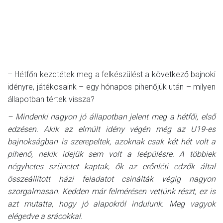
– Hétfőn kezdtétek meg a felkészülést a következő bajnoki
idényre, játékosaink – egy hónapos pihenőjük után – milyen
állapotban tértek vissza?
– Mindenki nagyon jó állapotban jelent meg a hétfői, első
edzésen. Akik az elmúlt idény végén még az U19-es
bajnokságban is szerepeltek, azoknak csak két hét volt a
pihenő, nekik idejük sem volt a leépülésre. A többiek
négyhetes szünetet kaptak, ők az erőnléti edzők által
összeállított házi feladatot csinálták végig nagyon
szorgalmasan. Kedden már felmérésen vettünk részt, ez is
azt mutatta, hogy jó alapokról indulunk. Meg vagyok
elégedve a srácokkal.