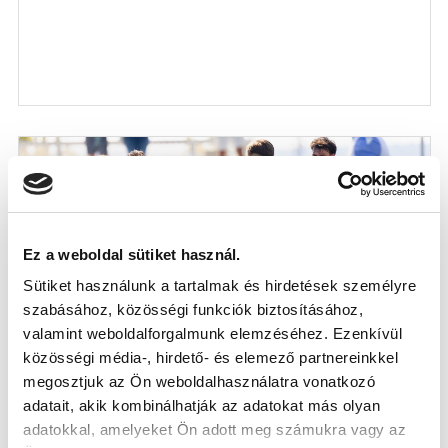
Ez a weboldal sütiket használ.
Sütiket használunk a tartalmak és hirdetések személyre
szabásához, közösségi funkciók biztosításához,
valamint weboldalforgalmunk elemzéséhez. Ezenkívül
közösségi média-, hirdető- és elemező partnereinkkel
megosztjuk az Ön weboldalhasználatra vonatkozó
MTK BUDAPEST - KOZÁRMISLENY 3-0
adatait, akik kombinálhatják az adatokat más olyan
(KÉPGALÉRIA)
adatokkal, amelyeket Ön adott meg számukra vagy az
2026-07-19