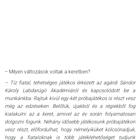
– Milyen változások voltak a keretben?
– Tíz fiatal, tehetséges játékos érkezett az agárdi Sándor
Károly Labdarúgó Akadémiáról és kapcsolódott be a
munkánkba. Rajtuk kívül egy-két próbajátékos is részt vesz
még az edzéseken. Belőlük, újakból és a régiekből fog
kialakulni az a keret, amivel az év során folyamatosan
dolgozni fogunk. Néhány idősebb játékosunk próbajátékon
vesz részt, előfordulhat, hogy némelyiküket kölcsönadjuk,
hogy a fiataloknak is több játéklehetőséget tudjunk