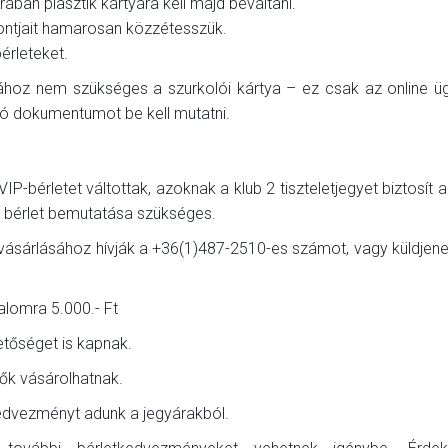
rában plasztik kártyára kell majd beváltani.
pontjait hamarosan közzétesszük.
érleteket.
hoz nem szükséges a szurkolói kártya – ez csak az online üg
ó dokumentumot be kell mutatni.
-bérletet váltottak, azoknak a klub 2 tiszteletjegyet biztosít 
a bérlet bemutatása szükséges.
 vásárlásához hívják a +36(1)487-2510-es számot, vagy küldjene
kalomra 5.000.- Ft
hetőséget is kapnak.
zők vásárolhatnak.
kedvezményt adunk a jegyárakból.