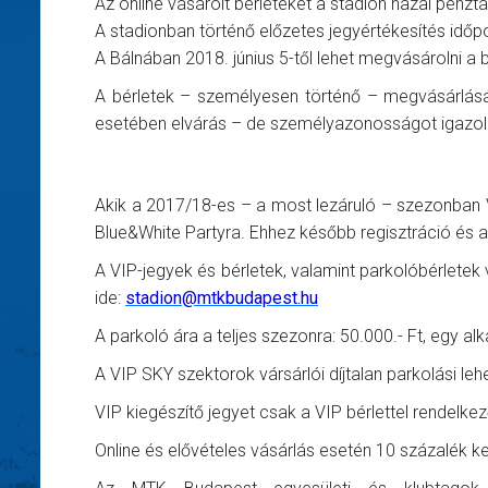
Az online vásárolt bérleteket a stadion hazai pénztá
A stadionban történő előzetes jegyértékesítés idő
A Bálnában 2018. június 5-től lehet megvásárolni a b
A bérletek – személyesen történő – megvásárlásá
esetében elvárás – de személyazonosságot igazol
Akik a 2017/18-es – a most lezáruló – szezonban VIP
Blue&White Partyra. Ehhez később regisztráció és 
A VIP-jegyek és bérletek, valamint parkolóbérletek
ide:
stadion@mtkbudapest.hu
A parkoló ára a teljes szezonra: 50.000.- Ft, egy al
A VIP SKY szektorok vársárlói díjtalan parkolási le
VIP kiegészítő jegyet csak a VIP bérlettel rendelke
Online és elővételes vásárlás esetén 10 százalék 