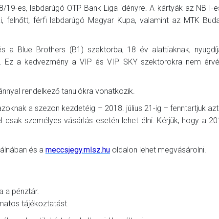
8/19-es, labdarúgó OTP Bank Liga idényre. A kártyák az NB I-e
, felnőtt, férfi labdarúgó Magyar Kupa, valamint az MTK Bud
9” és a Blue Brothers (B1) szektorba, 18 év alattiaknak, nyugdí
s. Ez a kedvezmény a VIP és VIP SKY szektorokra nem érvé
vánnyal rendelkező tanulókra vonatkozik.
zoknak a szezon kezdetéig – 2018. július 21-ig – fenntartjuk azt 
el csak személyes vásárlás esetén lehet élni. Kérjük, hogy a 2
Bálnában és a
meccsjegy.mlsz.hu
oldalon lehet megvásárolni.
a a pénztár.
matos tájékoztatást.