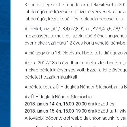
Klubunk megkezdte a bérletek értékesítését a 201
labdarúgó-mérkőzéseken kívül érvényesek a hazai
labdarúgó-, kézi-, kosár- és röplabdameccseire is.
A bérlet, az „A1,2,3,4,6,7,8,9”, a „B2,3,4,5,6,7,8,
mozgássérülteknek és azok kísérőjének ingyene
gyermekek számára 12 éves korig vehető igénybe.
A diákjegy ár a 18. életévüket betöltött, diákigazol
Akik a 2017/18-as évadban rendelkeztek bérlettel, a
melyre bérletük érvényes volt. Ezzel a lehetőségg
bérletet hozzák magukkal!
A bérleteket az Új Hidegkuti Nándor Stadionban, a 
Az Új Hidegkuti Nándor Stadionban
2018. június 14-én, 16:00-20:00 óra
között és
2018. június 15-én, 15:00-19:00 óra
között tart nyitv
A további időpontokról weboldalunkon adunk folya