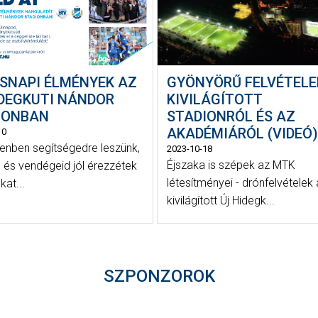
SNAPI ÉLMÉNYEK AZ
GYÖNYÖRŰ FELVÉTELE
IDEGKUTI NÁNDOR
KIVILÁGÍTOTT
IONBAN
STADIONRÓL ÉS AZ
AKADÉMIÁRÓL (VIDEÓ)
10
enben segítségedre leszünk,
2023-10-18
Éjszaka is szépek az MTK
 és vendégeid jól érezzétek
létesítményei - drónfelvételek 
at...
kivilágított Új Hidegk...
SZPONZOROK