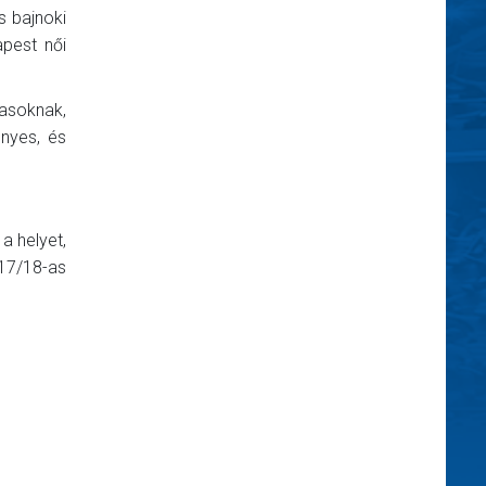
s bajnoki
apest női
jasoknak,
nyes, és
a helyet,
017/18-as