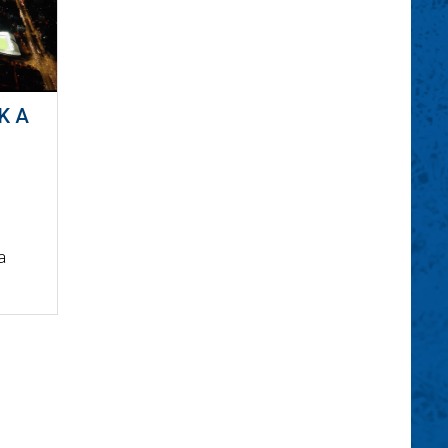
K A
a