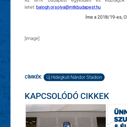
Az MTK Budapest egyesületi és klubtagok t
lehet:
balogh.orsolya@mtkbudapest.hu
Íme a 2018/19-es, O
[image]
CÍMKÉK:
Új Hidegkuti Nándor Stadion
KAPCSOLÓDÓ CIKKEK