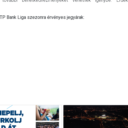
ovábbi bérletkedvezményeket vehetnek igénybe. Érdekl
TP Bank Liga szezonra érvényes jegyárak: