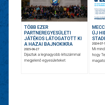
TÖBB EZER
MECC
PARTNEREGYESÜLETI
ÚJ H
JÁTÉKOS LÁTOGATOTT KI
STAD
A HAZAI BAJNOKIKRA
2024-07-
Mi mind
2025-06-27
Díjaztuk a legnagyobb létszámmal
hogy Te
megjelenő egyesületeket.
magatok