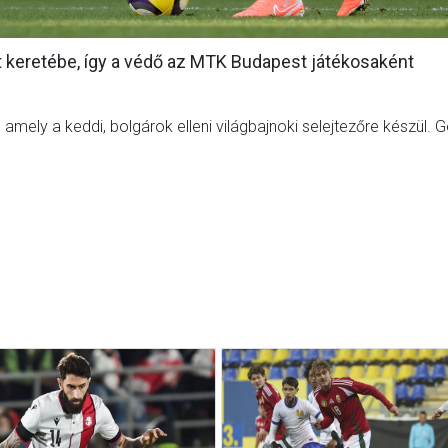
ott keretébe, így a védő az MTK Budapest játékosaként
amely a keddi, bolgárok elleni világbajnoki selejtezőre készül. 