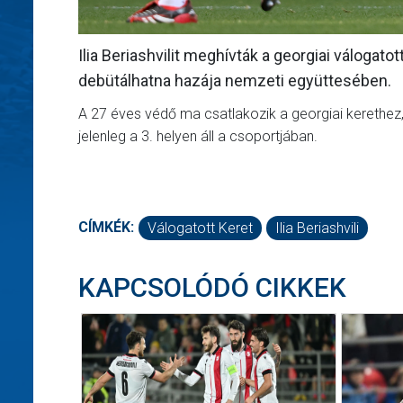
Ilia Beriashvilit meghívták a georgiai válogat
debütálhatna hazája nemzeti együttesében.
A 27 éves védő ma csatlakozik a georgiai kerethez, 
jelenleg a 3. helyen áll a csoportjában.
CÍMKÉK:
Válogatott Keret
Ilia Beriashvili
KAPCSOLÓDÓ CIKKEK