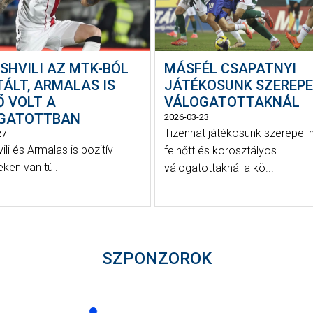
SHVILI AZ MTK-BÓL
MÁSFÉL CSAPATNYI
ÁLT, ARMALAS IS
JÁTÉKOSUNK SZEREPE
Ő VOLT A
VÁLOGATOTTAKNÁL
GATOTTBAN
2026-03-23
Tizenhat játékosunk szerepel 
27
ili és Armalas is pozitív
felnőtt és korosztályos
ken van túl.
válogatottaknál a kö...
SZPONZOROK