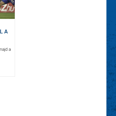
L A
majd a