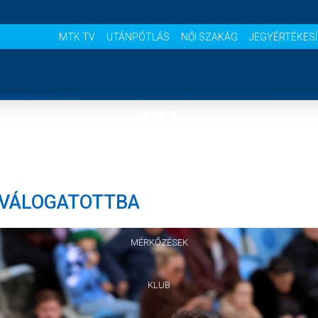
MTK TV
UTÁNPÓTLÁS
NŐI SZAKÁG
JEGYÉRTÉKES
NYITÓLAP
HÍREK
A VÁLOGATOTTBA
CSAPATOK
MÉRKŐZÉSEK
KLUB