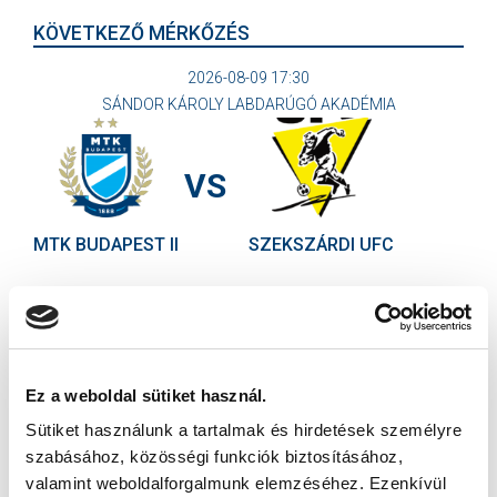
KÖVETKEZŐ MÉRKŐZÉS
2026-08-09 17:30
SÁNDOR KÁROLY LABDARÚGÓ AKADÉMIA
VS
MTK BUDAPEST II
SZEKSZÁRDI UFC
MTK BUDAPEST HÍRLEVÉL
Ne maradjon le egy eseményről sem! Iratkozzon fel ingyenes
hírlevelünkre:
Ez a weboldal sütiket használ.
Sütiket használunk a tartalmak és hirdetések személyre
szabásához, közösségi funkciók biztosításához,
valamint weboldalforgalmunk elemzéséhez. Ezenkívül