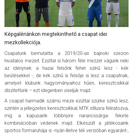
MÉRKŐZÉSEK
KLUB
GALÉRIA
Képgalériánkon megtekinthető a csapat idei
mezkollekciója.
SZURKOLÓI ÉLMÉNYEK
Csapatunk bemutatta a 2019/20-as bajnoki szezon
AKKREDITÁCIÓ
hivatalos mezeit. Ezúttal is három féle mezzel vágunk neki
az idénynek: a hazai felsőnk fehér színű lesz - kék
beütésekkel -, de kék színű is felsője is lesz a csapatnak,
amelyet klubunk hagyományaihoz hűen, keresztcsíkkal
díszítettünk – ezt idegenben viseljük majd.
A csapat harmadik számú meze ezúttal szürke színű lesz,
szintén a jellegzetes keresztcsíkkal, MTK stílusra feliratozva,
míg a kapusaink többnyire narancssárga- fekete
kombinációban védenek majd. Elkészült a játékosaink
sportos formaruhája is -nyári illetve téli verzióban egyaránt-,