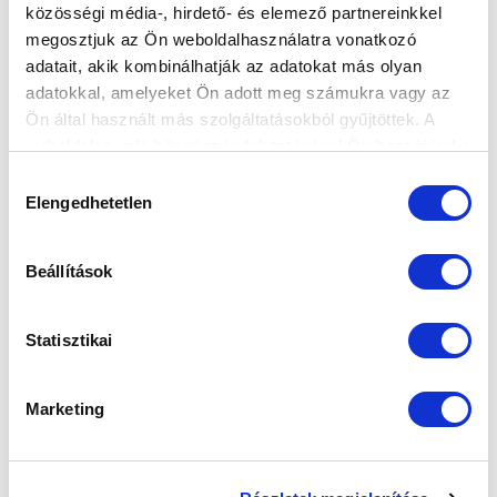
közösségi média-, hirdető- és elemező partnereinkkel
Elfogadom az
Adatvédelmi tájékoztatót
!
megosztjuk az Ön weboldalhasználatra vonatkozó
adatait, akik kombinálhatják az adatokat más olyan
FELIRATKOZOM
adatokkal, amelyeket Ön adott meg számukra vagy az
Ön által használt más szolgáltatásokból gyűjtöttek. A
weboldalon való böngészés folytatásával Ön hozzájárul a
SZPONZOROK
sütik használatához.
Hozzájárulás
Elengedhetetlen
kiválasztása
Beállítások
Statisztikai
Marketing