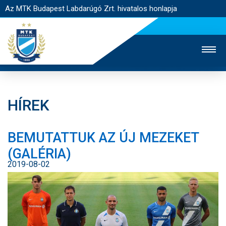
Az MTK Budapest Labdarúgó Zrt. hivatalos honlapja
HÍREK
MTK TV
UTÁNPÓTLÁS
NŐI SZAKÁG
BEMUTATTUK AZ ÚJ MEZEKET
JEGYÉRTÉKESÍTÉS
WEBSHOP
STADION
(GALÉRIA)
EGYESÜLET
KAPCSOLAT
2019-08-02
NYITÓLAP
HÍREK
CSAPATOK