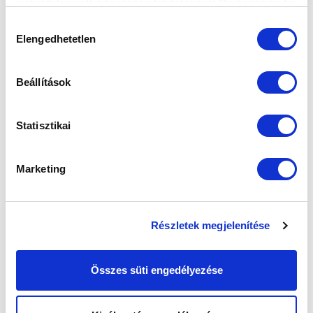
weboldalon való böngészés folytatásával Ön hozzájárul a
hosszas cikkben foglalkozott Ném...
sütik használatához.
Hozzájárulás
Elengedhetetlen
kiválasztása
Beállítások
Statisztikai
Marketing
Részletek megjelenítése
HORVÁTH ÁDÁM: „SZÜKSÉG VAN EGY
Összes süti engedélyezése
ÉVRE, AHOL SZOKNI TUDJÁK A FELNŐTT
FOCIT” (LAPSZEMLE)
2026-04-09