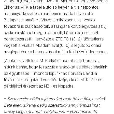
Zsórytól (0–4), ezután távozott Márton Gábor vezetőedző.
Ekkor az MTK a tabella utolsó helyén állt, s hétpontos
hátránnyal követte a már benn maradó helyen álló
Budapest Honvédot. Viszont miközben a kispestiek
továbbra is bukdácsoltak, a Hungária körúti együttes az új
szakmai stábbal megtáltosodott, három bajnokin hét
pontot szerzett – legyőzte a ZTE FC-t (3–2), döntetlenre
végzett a Puskás Akadémiával (0–0), s legutóbb óriási
meglepetésre a Ferencvárost múlta felül (3–0) idegenben.
„Amikor átvettük az MTK első csapatát a stábommal,
hittünk benne, hogy felrázzuk a srácokat és életet lehelünk
az együttesbe – mondta lapunknak Horváth Dávid, a
fővárosiak megbízott vezetőedzője, aki az MTK U19-es
gárdájától érkezett az NB I-es kispadra.
–
Szerencsére eddig a jó arcukat mutatták a fiúk, az első,
Zete elleni sikerrel pedig szereztünk annyi önbizalmat,
amely elég erőt adott a folytatásra – vezettünk kettő