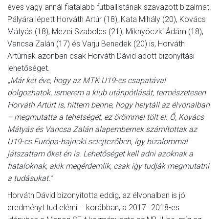
éves vagy annál fiatalabb futballistának szavazott bizalmat.
Pályára lépett Horváth Artúr (18), Kata Mihály (20), Kovács
Mátyás (18), Mezei Szabolcs (21), Miknyóczki Ádám (18),
Vancsa Zalán (17) és Varju Benedek (20) is, Horváth
Artúrnak azonban csak Horváth Dávid adott bizonyítási
lehetőséget.
„Már két éve, hogy az MTK U19-es csapatával
dolgozhatok, ismerem a klub utánpótlását, természetesen
Horváth Artúrt is, hittem benne, hogy helytáll az élvonalban
– megmutatta a tehetségét, ez örömmel tölt el. Ő, Kovács
Mátyás és Vancsa Zalán alapembernek számítottak az
U19-es Európa-bajnoki selejtezőben, így bizalommal
játszattam őket én is. Lehetőséget kell adni azoknak a
fiataloknak, akik megérdemlik, csak így tudják megmutatni
a tudásukat.”
Horváth Dávid bizonyította eddig, az élvonalban is jó
eredményt tud elérni – korábban, a 2017–2018-es