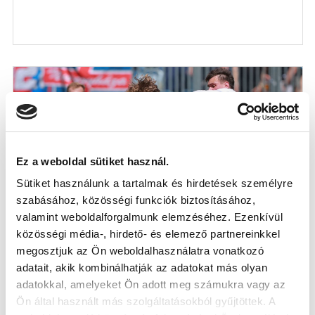
Ez a weboldal sütiket használ.
Sütiket használunk a tartalmak és hirdetések személyre
szabásához, közösségi funkciók biztosításához,
valamint weboldalforgalmunk elemzéséhez. Ezenkívül
közösségi média-, hirdető- és elemező partnereinkkel
NÉMETH HUNOR FEJLŐDÉSÉT ELEMEZTE
megosztjuk az Ön weboldalhasználatra vonatkozó
A LEGNAGYOBB DÁN SPORTLAP
adatait, akik kombinálhatják az adatokat más olyan
(LAPSZEMLE)
adatokkal, amelyeket Ön adott meg számukra vagy az
2026-05-06
Ön által használt más szolgáltatásokból gyűjtöttek. A
Dánia legnagyobb múltú sportlapja, a Tipsbladet