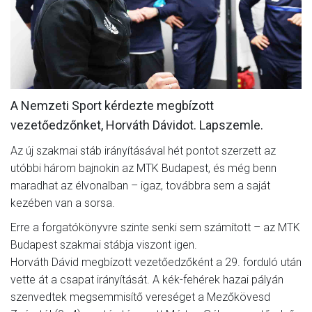
MÉRKŐZÉSEK
KLUB
GALÉRIA
SZURKOLÓI ÉLMÉNYEK
A Nemzeti Sport kérdezte megbízott
vezetőedzőnket, Horváth Dávidot. Lapszemle.
AKKREDITÁCIÓ
Az új szakmai stáb irányításával hét pontot szerzett az
utóbbi három bajnokin az MTK Budapest, és még benn
maradhat az élvonalban – igaz, továbbra sem a saját
kezében van a sorsa.
Erre a forgatókönyvre szinte senki sem számított – az MTK
Budapest szakmai stábja viszont igen.
Horváth Dávid megbízott vezetőedzőként a 29. forduló után
vette át a csapat irányítását. A kék-fehérek hazai pályán
szenvedtek megsemmisítő vereséget a Mezőkövesd