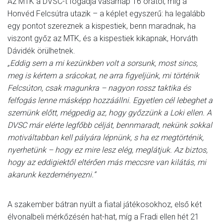
Az MTK a DVSC-t fogadja vasárnap 16 órától, míg a
Honvéd Felcsútra utazik – a képlet egyszerű: ha legalább
egy pontot szereznek a kispestiek, benn maradnak, ha
viszont győz az MTK, és a kispestiek kikapnak, Horváth
Dávidék örülhetnek.
„Eddig sem a mi kezünkben volt a sorsunk, most sincs,
meg is kértem a srácokat, ne arra figyeljünk, mi történik
Felcsúton, csak magunkra – nagyon rossz taktika és
felfogás lenne másképp hozzáállni. Egyetlen cél lebeghet a
szemünk előtt, mégpedig az, hogy győzzünk a Loki ellen. A
DVSC már elérte legfőbb célját, bennmaradt, nekünk sokkal
motiváltabban kell pályára lépnünk, s ha ez megtörténik,
nyerhetünk – hogy ez mire lesz elég, meglátjuk. Az biztos,
hogy az eddigiektől eltérően más meccsre van kilátás, mi
akarunk kezdeményezni.”
A szakember bátran nyúlt a fiatal játékosokhoz, első két
élvonalbeli mérkőzésén hat-hat, míg a Fradi ellen hét 21