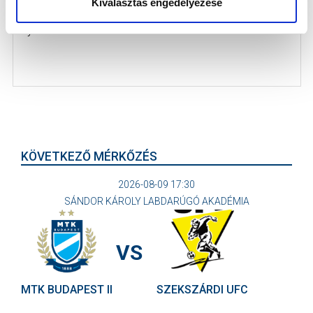
Kiválasztás engedélyezése
NB III-as csapatunk vezetőedzője a Büntető.comnak
nyilatkozott.
KÖVETKEZŐ MÉRKŐZÉS
2026-08-09 17:30
SÁNDOR KÁROLY LABDARÚGÓ AKADÉMIA
VS
MTK BUDAPEST II
SZEKSZÁRDI UFC