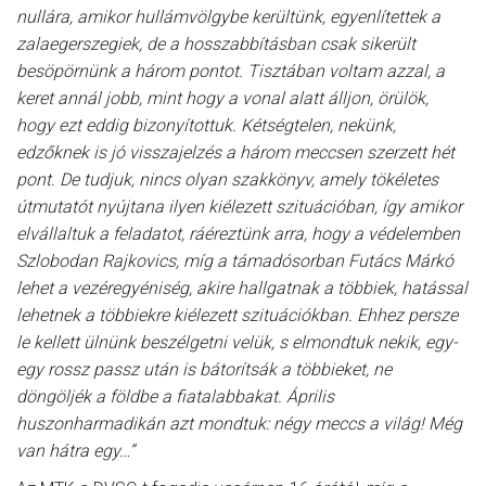
nullára, amikor hullámvölgybe kerültünk, egyenlítettek a
zalaegerszegiek, de a hosszabbításban csak sikerült
besöpörnünk a három pontot. Tisztában voltam azzal, a
keret annál jobb, mint hogy a vonal alatt álljon, örülök,
hogy ezt eddig bizonyítottuk. Kétségtelen, nekünk,
edzőknek is jó visszajelzés a három meccsen szerzett hét
pont. De tudjuk, nincs olyan szakkönyv, amely tökéletes
útmutatót nyújtana ilyen kiélezett szituációban, így amikor
elvállaltuk a feladatot, ráéreztünk arra, hogy a védelemben
Szlobodan Rajkovics, míg a támadósorban Futács Márkó
lehet a vezéregyéniség, akire hallgatnak a többiek, hatással
lehetnek a többiekre kiélezett szituációkban. Ehhez persze
le kellett ülnünk beszélgetni velük, s elmondtuk nekik, egy-
egy rossz passz után is bátorítsák a többieket, ne
döngöljék a földbe a fiatalabbakat. Április
huszonharmadikán azt mondtuk: négy meccs a világ! Még
van hátra egy…”