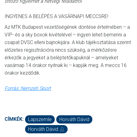
öltöző figyelmét a hétvégi feladatról.”
INGYENES A BELÉPÉS A VASÁRNAPI MECCSRE!
Az MTK Budapest vezetőségének döntése értelmében – a
VIP- és a sky boxok kivételével – ingyen lehet bemenni a
csapat DVSC elleni bajnokijára. A klub tájékoztatása szerint
előzetes regisztrációra nincs szükség, a mérkőzésre
érkezők a jegyeket a beléptetőkapuknál – amelyeket
vasárnap 14 órakor nyitnak ki – kapják meg. A meccs 16
órakor kezdődik.
Forrás: Nemzeti Sport
CÍMKÉK:
Lapszemle
Horváth Dávid
Horváth Dávid