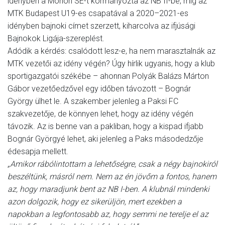
idényben a Monori SE-t kormányozta az NB II-be, míg az
MTK Budapest U19-es csapatával a 2020–2021-es
idényben bajnoki címet szerzett, kiharcolva az ifjúsági
Bajnokok Ligája-szereplést.
Adódik a kérdés: csalódott lesz-e, ha nem marasztalnák az
MTK vezetői az idény végén? Úgy hírlik ugyanis, hogy a klub
sportigazgatói székébe – ahonnan Polyák Balázs Márton
Gábor vezetőedzővel egy időben távozott – Bognár
György ülhet le. A szakember jelenleg a Paksi FC
szakvezetője, de könnyen lehet, hogy az idény végén
távozik. Az is benne van a pakliban, hogy a kispad ifjabb
Bognár Györgyé lehet, aki jelenleg a Paks másodedzője
édesapja mellett.
„Amikor rábólintottam a lehetőségre, csak a négy bajnokiról
beszéltünk, másról nem. Nem az én jövőm a fontos, hanem
az, hogy maradjunk bent az NB I-ben. A klubnál mindenki
azon dolgozik, hogy ez sikerüljön, mert ezekben a
napokban a legfontosabb az, hogy semmi ne terelje el az