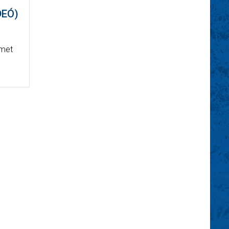
DEÓ)
lmet