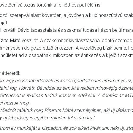
vetően változás történik a felnőtt csapat élén is.
dzői szerepvállalást követően, a jövőben a klub hosszútávú sza
áját.
 Horváth Dávid tapasztalata és szakmai tudása házon belül mar
ezits Máté
veszi át. A szakember kiválasztásánál döntő szempon
eredményesen dolgozó edző érkezzen. A vezetőség bízik benne, h
endületet ad a csapatnak, miközben az építkezés a kijelölt szakm
átteréről:
on. Egy hosszabb időszak és közös gondolkodás eredménye ez,
álni fog. Horváth Dáviddal az elmúlt években mindvégig őszinte
történéseit is reálisan tudtuk közösen értékelni. A döntést az MT
el hoztuk meg.
etőedzőt találtuk meg Pinezits Máté személyében, aki új látásmó
y új lehetőség is egyben minden fél számára."
om év munkáját a kispadon, és sok sikert kívánunk neki új, stra