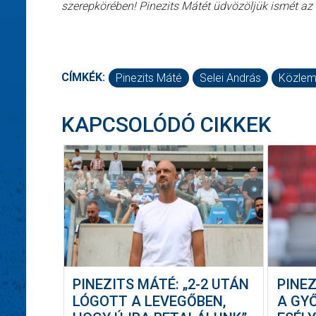
szerepkörében! Pinezits Mátét üdvözöljük ismét a
CÍMKÉK:
Pinezits Máté
Selei András
Közlem
KAPCSOLÓDÓ CIKKEK
PINEZITS MÁTÉ: „2-2 UTÁN
PINEZ
LÓGOTT A LEVEGŐBEN,
A GY