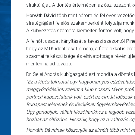
struktúráját. A döntés értelmében az őszi szezont kö
Horváth Dávid
több mint három és fél éves vezetőe
stratégiájáért felelős szakemberként folytatja munk
A klubvezetés számára kiemelten fontos volt, hogy
A felnőtt csapat irányítását a tavaszi szezontól
Pin
hogy az MTK identitását ismerő, a fiatalokkal is 
szakmai felkészültsége és elhivatottsága révén új l
mentén halad tovább.
Dr. Selei András klubigazgató ezt mondta a döntés h
"Ez a lépés túlmutat egy hagyományos edzőváltás
meggyőződésünk szerint a klub hosszú távon profit
partneri kapcsolatunk volt, ezért az elmúlt időszak 
Budapest jelenének és jövőjének figyelembevételév
Úgy gondoljuk, vállalt filozófiánkhoz a legjobb vez
hozhat az öltözőbe. Hisszük, hogy ez a változás eg
Horváth Dávidnak köszönjük az elmúlt több mint hár