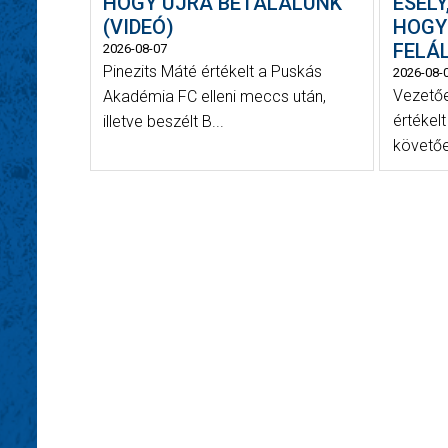
HOGY ÚJRA BETALÁLUNK”
ESÉLY
(VIDEÓ)
HOGY
FELÁL
2026-08-07
Pinezits Máté értékelt a Puskás
2026-08-
Vezetőe
Akadémia FC elleni meccs után,
értékelt
illetve beszélt B...
követően,