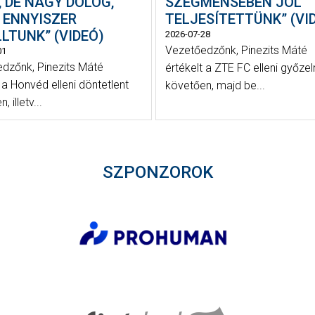
, DE NAGY DOLOG,
SZEGMENSÉBEN JÓL
 ENNYISZER
TELJESÍTETTÜNK” (VI
LTUNK” (VIDEÓ)
2026-07-28
Vezetőedzőnk, Pinezits Máté
01
dzőnk, Pinezits Máté
értékelt a ZTE FC elleni győze
 a Honvéd elleni döntetlent
követően, majd be...
 illetv...
SZPONZOROK