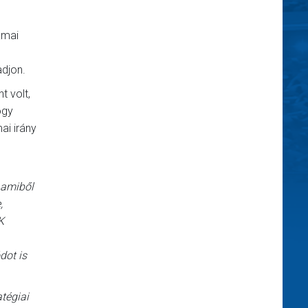
kmai
adjon.
t volt,
ogy
ai irány
 amiből
,
K
dot is
tégiai