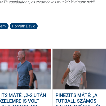
z MTK családjában, és eredményes munkát kívánunk neki!
ény
Horváth Dávid
ITS MÁTÉ: „2-2 UTÁN
PINEZITS MÁTÉ: „A
ŐZELEMRE IS VOLT
FUTBALL SZÁMOS