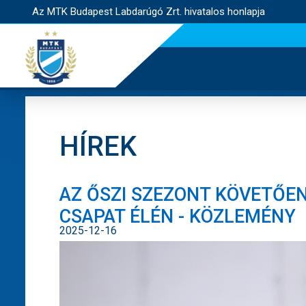
Az MTK Budapest Labdarúgó Zrt. hivatalos honlapja
HÍREK
AZ ŐSZI SZEZONT KÖVETŐEN
CSAPAT ÉLÉN - KÖZLEMÉNY
2025-12-16