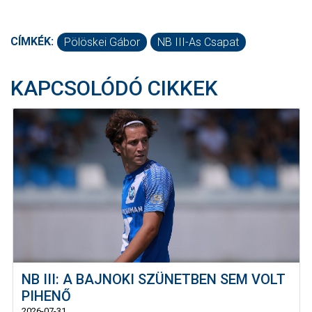
CÍMKÉK:
Pölöskei Gábor
NB III-As Csapat
KAPCSOLÓDÓ CIKKEK
NB III: A BAJNOKI SZÜNETBEN SEM VOLT
PIHENŐ
2026-07-31