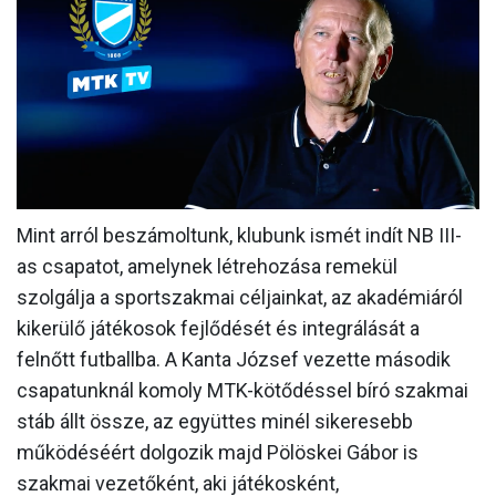
MÉRKŐZÉSEK
KLUB
GALÉRIA
SZURKOLÓI ÉLMÉNYEK
AKKREDITÁCIÓ
Mint arról beszámoltunk, klubunk ismét indít NB III-
as csapatot, amelynek létrehozása remekül
szolgálja a sportszakmai céljainkat, az akadémiáról
kikerülő játékosok fejlődését és integrálását a
felnőtt futballba. A Kanta József vezette második
csapatunknál komoly MTK-kötődéssel bíró szakmai
stáb állt össze, az együttes minél sikeresebb
működéséért dolgozik majd Pölöskei Gábor is
szakmai vezetőként, aki játékosként,