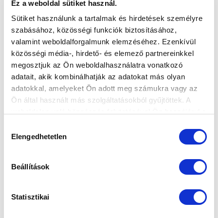
Ez a weboldal sütiket használ.
Sütiket használunk a tartalmak és hirdetések személyre
MTK BUDAPEST
PUSKÁS AKADÉMIA FC
szabásához, közösségi funkciók biztosításához,
valamint weboldalforgalmunk elemzéséhez. Ezenkívül
MTK BUDAPEST HÍRLEVÉL
közösségi média-, hirdető- és elemező partnereinkkel
Ne maradjon le egy eseményről sem! Iratkozzon fel ingyenes
megosztjuk az Ön weboldalhasználatra vonatkozó
hírlevelünkre:
adatait, akik kombinálhatják az adatokat más olyan
adatokkal, amelyeket Ön adott meg számukra vagy az
Ön által használt más szolgáltatásokból gyűjtöttek. A
weboldalon való böngészés folytatásával Ön hozzájárul a
sütik használatához.
Hozzájárulás
Elengedhetetlen
kiválasztása
Elfogadom az
Adatvédelmi tájékoztatót
!
Beállítások
FELIRATKOZOM
Statisztikai
SZPONZOROK