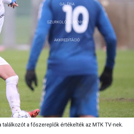
GALÉRIA
SZURKOLÓI ÉLMÉNYEK
AKKREDITÁCIÓ
 találkozót a főszereplők értékelték az MTK TV-nek.