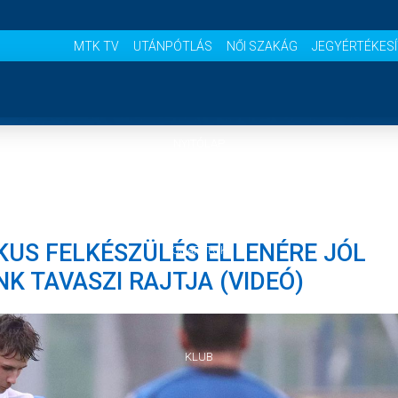
MTK TV
UTÁNPÓTLÁS
NŐI SZAKÁG
JEGYÉRTÉKES
NYITÓLAP
HÍREK
TIKUS FELKÉSZÜLÉS ELLENÉRE JÓL
CSAPATOK
NK TAVASZI RAJTJA (VIDEÓ)
MÉRKŐZÉSEK
KLUB