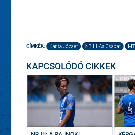
CÍMKÉK:
Kanta József
NB III-As Csapat
MT
KAPCSOLÓDÓ CIKKEK
NB III: A BAJNOKI
KÉPG