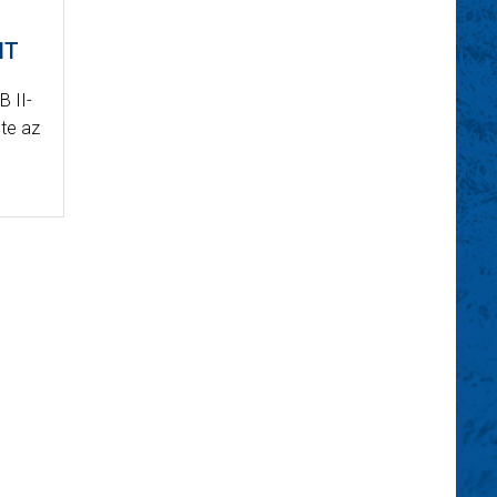
NT
B II-
te az