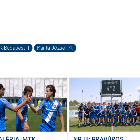
K Budapest II
Kanta József
ALÉRIA: MTK
NB III: BRAVÚROS