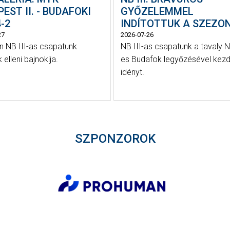
EST II. - BUDAFOKI
GYŐZELEMMEL
-2
INDÍTOTTUK A SZEZO
27
2026-07-26
 NB III-as csapatunk
NB III-as csapatunk a tavaly N
elleni bajnokija.
es Budafok legyőzésével kezd
idényt.
SZPONZOROK