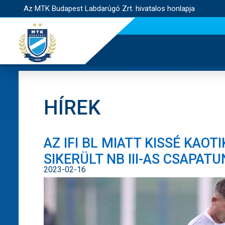
Az MTK Budapest Labdarúgó Zrt. hivatalos honlapja
HÍREK
AZ IFI BL MIATT KISSÉ KAO
SIKERÜLT NB III-AS CSAPATU
2023-02-16