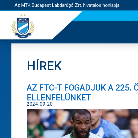
Az MTK Budapest Labdarúgó Zrt. hivatalos honlapja
HÍREK
AZ FTC-T FOGADJUK A 225.
ELLENFELÜNKET
2024-09-20