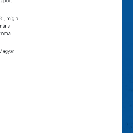
kapott
81, míg a
náris
lommal
 Magyar