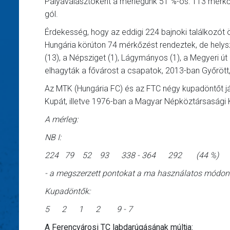
Pályaválasztóként a mérlegünk 51 %-os: 113 mérkőz
gól.
Érdekesség, hogy az eddigi 224 bajnoki találkozót ö
Hungária körúton 74 mérkőzést rendeztek, de helyszí
(13), a Népsziget (1), Lágymányos (1), a Megyeri út 
elhagyták a fővárost a csapatok, 2013-ban Győröt
Az MTK (Hungária FC) és az FTC négy kupadöntőt j
Kupát, illetve 1976-ban a Magyar Népköztársasági K
A mérleg:
NB I:
224 79 52 93 338 - 364 292 (44 %)
- a megszerzett pontokat a ma használatos módo
Kupadöntők:
5 2 1 2 9 - 7
A Ferencvárosi TC labdarúgásának múltja: