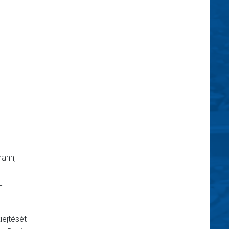
mann,
E
iejtését