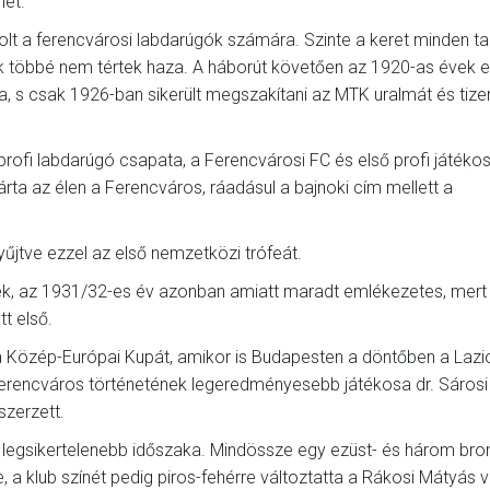
ét.
volt a ferencvárosi labdarúgók számára. Szinte a keret minden ta
k többé nem tértek haza. A háborút követően az 1920-as évek el
, s csak 1926-ban sikerült megszakítani az MTK uralmát és tiz
 profi labdarúgó csapata, a Ferencvárosi FC és első profi játéko
árta az élen a Ferencváros, ráadásul a bajnoki cím mellett a
űjtve ezzel az első nemzetközi trófeát.
ek, az 1931/32-es év azonban amiatt maradt emlékezetes, mert 
t első.
Közép-Európai Kupát, amikor is Budapesten a döntőben a Lazi
 Ferencváros történetének legeredményesebb játékosa dr. Sárosi
szerzett.
 legsikertelenebb időszaka. Mindössze egy ezüst- és három br
e, a klub színét pedig piros-fehérre változtatta a Rákosi Mátyás 