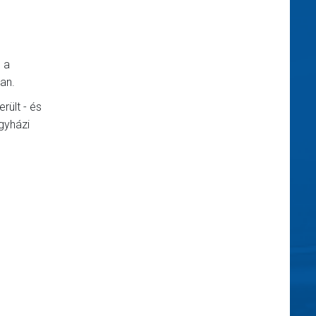
 a
ban.
rült - és
egyházi