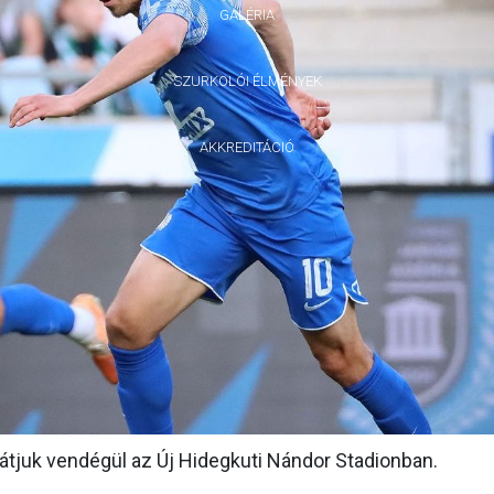
GALÉRIA
SZURKOLÓI ÉLMÉNYEK
AKKREDITÁCIÓ
látjuk vendégül az Új Hidegkuti Nándor Stadionban.