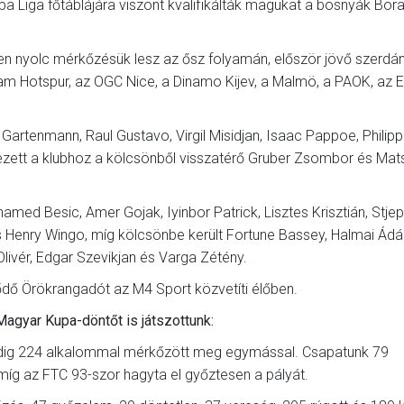
ópa Liga főtáblájára viszont kvalifikálták magukat a bosnyák Bor
 nyolc mérkőzésük lesz az ősz folyamán, először jövő szerdá
m Hotspur, az OGC Nice, a Dinamo Kijev, a Malmö, a PAOK, az E
Gartenmann, Raul Gustavo, Virgil Misidjan, Isaac Pappoe, Philip
zett a klubhoz a kölcsönből visszatérő Gruber Zsombor és Mat
amed Besic, Amer Gojak, Iyinbor Patrick, Lisztes Krisztián, Stje
Henry Wingo, míg kölcsönbe került Fortune Bassey, Halmai Ád
livér, Edgar Szevikjan és Varga Zétény.
dő Örökrangadót az M4 Sport közvetíti élőben.
agyar Kupa-döntőt is játszottunk:
eddig 224 alkalommal mérkőzött meg egymással. Csapatunk 79
míg az FTC 93-szor hagyta el győztesen a pályát.