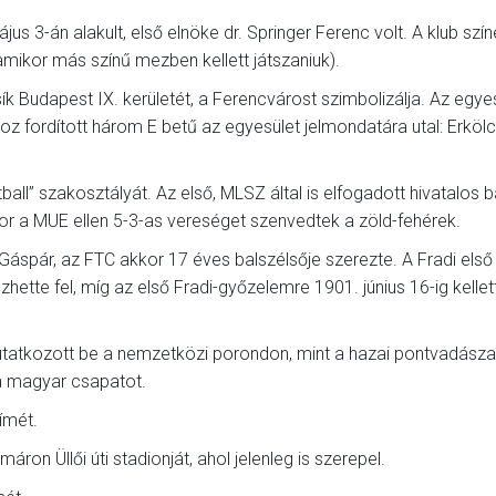
s 3-án alakult, első elnöke dr. Springer Ferenc volt. A klub szín
 amikor más színű mezben kellett játszaniuk).
k Budapest IX. kerületét, a Ferencvárost szimbolizálja. Az egyes
 fordított három E betű az egyesület jelmondatára utal: Erkölcs
all” szakosztályát. Az első, MLSZ által is elfogadott hivatalos b
kor a MUE ellen 5-3-as vereséget szenvedtek a zöld-fehérek.
Gáspár, az FTC akkor 17 éves balszélsője szerezte. A Fradi első
hette fel, míg az első Fradi-győzelemre 1901. június 16-ig kellett
tatkozott be a nemzetközi porondon, mint a hazai pontvadásza
 a magyar csapatot.
ímét.
áron Üllői úti stadionját, ahol jelenleg is szerepel.