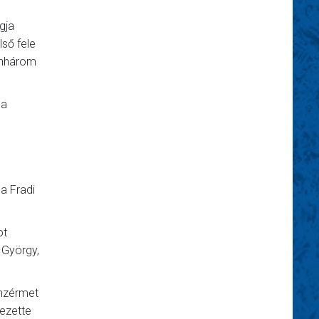
gja
ső fele
enhárom
sa
a Fradi
ot
 György,
onzérmet
vezette