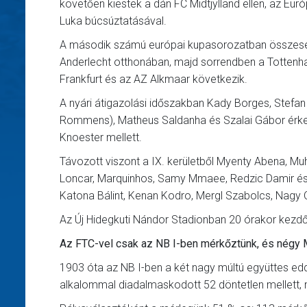
követően kiestek a dán FC Midtjylland ellen, az Eur
Luka búcsúztatásával.
A második számú európai kupasorozatban összesen
Anderlecht otthonában, majd sorrendben a Tottenha
Frankfurt és az AZ Alkmaar következik.
A nyári átigazolási időszakban Kady Borges, Stefan 
Rommens), Matheus Saldanha és Szalai Gábor érke
Knoester mellett.
Távozott viszont a IX. kerületből Myenty Abena, Muh
Loncar, Marquinhos, Samy Mmaee, Redzic Damir és 
Katona Bálint, Kenan Kodro, Mergl Szabolcs, Nagy O
Az Új Hidegkuti Nándor Stadionban 20 órakor kezdő
Az FTC-vel csak az NB I-ben mérkőztünk, és négy M
1903 óta az NB I-ben a két nagy múltú együttes 
alkalommal diadalmaskodott 52 döntetlen mellett, 