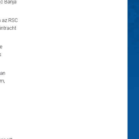
ac Banja
n az RSC
intracht
pe
s
pan
ám,