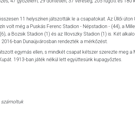
és, 47 győzelem, 29 döntetlen, 37 vereség, 205 rúgott és 180 
sszesen 11 helyszínen játszották le a csapatokat. Az Üllői úton 
n volt még a Puskás Ferenc Stadion - Népstadion - (44), a Mille
(6), a Bozsik Stadion (1) és az Illovszky Stadion (1) is. Két alka
t, 2016-ban Dunaújvárosban rendezték a mérkőzést.
átszott egymás ellen, s mindkét csapat kétszer szerezte meg a
upát. 1913-ban játék nélkül lett együttesünk kupagyőztes.
n számoltuk