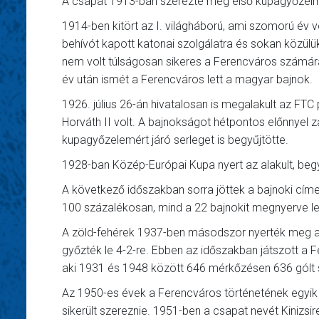
A csapat 1913-ban szerezte meg első kupagyőzelm
1914-ben kitört az I. világháború, ami szomorú év 
behívót kapott katonai szolgálatra és sokan közülü
nem volt túlságosan sikeres a Ferencváros számára
év után ismét a Ferencváros lett a magyar bajnok.
1926. július 26-án hivatalosan is megalakult az FTC
Horváth II volt. A bajnokságot hétpontos előnnyel z
kupagyőzelemért járó serleget is begyűjtötte.
1928-ban Közép-Európai Kupa nyert az alakult, begy
A következő időszakban sorra jöttek a bajnoki cím
100 százalékosan, mind a 22 bajnokit megnyerve let
A zöld-fehérek 1937-ben másodszor nyerték meg a 
győzték le 4-2-re. Ebben az időszakban játszott a
aki 1931 és 1948 között 646 mérkőzésen 636 gólt 
Az 1950-es évek a Ferencváros történetének egyik
sikerült szereznie. 1951-ben a csapat nevét Kinizsir