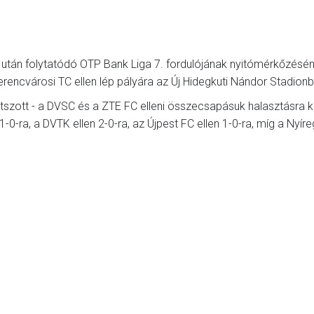
után folytatódó OTP Bank Liga 7. fordulójának nyitómérkőzésén
Ferencvárosi TC ellen lép pályára az Új Hidegkuti Nándor Stadion
tszott - a DVSC és a ZTE FC elleni összecsapásuk halasztásra ke
0-ra, a DVTK ellen 2-0-ra, az Újpest FC ellen 1-0-ra, míg a Nyír