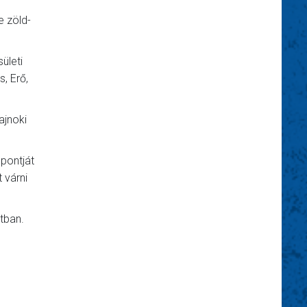
e zöld-
ületi
, Erő,
ajnoki
 pontját
 várni
tban.