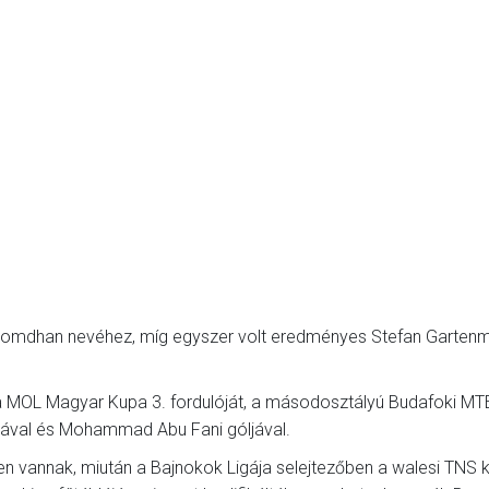
 Romdhan nevéhez, míg egyszer volt eredményes Stefan Garten
 a MOL Magyar Kupa 3. fordulóját, a másodosztályú Budafoki MT
jával és Mohammad Abu Fani góljával.
n vannak, miután a Bajnokok Ligája selejtezőben a walesi TNS k