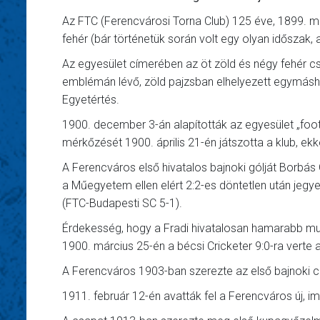
Az FTC (Ferencvárosi Torna Club) 125 éve, 1899. máju
fehér (bár történetük során volt egy olyan időszak,
Az egyesület címerében az öt zöld és négy fehér csí
emblémán lévő, zöld pajzsban elhelyezett egymáshoz
Egyetértés.
1900. december 3-án alapították az egyesület „footb
mérkőzését 1900. április 21-én játszotta a klub, ek
A Ferencváros első hivatalos bajnoki gólját Borbás 
a Műegyetem ellen elért 2:2-es döntetlen után jegyez
(FTC-Budapesti SC 5-1).
Érdekesség, hogy a Fradi hivatalosan hamarabb mu
1900. március 25-én a bécsi Cricketer 9:0-ra verte
A Ferencváros 1903-ban szerezte az első bajnoki c
1911. február 12-én avatták fel a Ferencváros új, imm