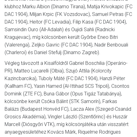
klubhoz Marku Albion (Dinamo Tirana), Matija Krivokapic (FC
DAC 1904), Miljan Krpic (FK Vozsdovac), Samuel Petras (FC
DAC 1904), Heitor (FC Levadia), Filip Kasa (FC DAC 1904),
Samsindin Ouro (All-Adalah) és Oujidi Sahli (Radnicki
Kragujevac), míg kölcsönben került Győrbe Eneo Bitri
(Valerenga), Zeljko Gavric (FC DAC 1904), Nadir Benbouali
(Charleroi) és Daniel Stefulj (Dinamo Zagreb).
Végleg távozott a Kisalföldről Gabriel Boschilia (Operário-
PR), Matteo Lucarelli (Olbia), Szujó Attila (Kolorcity
Kazincbarcika), Tuboly Máté (FC DAC 1904), Hanzli Péter
(Kallham FC), Yasin Hamed (Al-Ittihad SCS Tripoli), Csontos
Dominik (ZTE FC), Buna Gábor (Opus Tigáz Tatabánya),
kölcsönbe került Csóka Bálint (STK Samorín), Farkas
Balázs (Budapest Honvéd FC), Lacza Alex (Szeged-Csanád
Grosics Akadémia), Vingler László (Szentlőrinc) és Huszár
Marcell (Diósgyőri VTK), míg kölcsönjátéka után visszatért
anyaegyesületéhez Kovács Márk, Riquelme Rodrigues