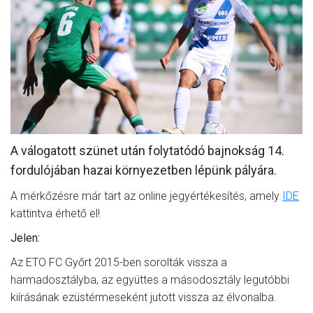
MÉRKŐZÉSEK
KLUB
GALÉRIA
SZURKOLÓI ÉLMÉNYEK
AKKREDITÁCIÓ
A válogatott szünet után folytatódó bajnokság 14.
fordulójában hazai környezetben lépünk pályára.
A mérkőzésre már tart az online jegyértékesítés, amely
IDE
kattintva érhető el!
Jelen:
Az ETO FC Győrt 2015-ben sorolták vissza a
harmadosztályba, az együttes a másodosztály legutóbbi
kiírásának ezüstérmeseként jutott vissza az élvonalba.