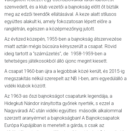
szenvedett, és a klub vezetői a bajnokság előtt őt bízták
meg az edzői teendők ellátásával. A keze alatt stílusos
együttes alakult ki, amely fokozatosan lépett előre a
ranglétrán, egészen a középmezőnyig jutott.
Az évtized közepén, 1955-ben a bajnokság átszervezése
miatt aztán mégis búcsúra kényszerült a csapat. Rövid
ideig tartott a "száműzetés", de 1958-1959-ben a
tehetséges játékosokból álló újonc megint kiesett.
A csapat 1960-ban újra a legjobbak közé került, és 2015-ig
megszakítás nélkül szerepelt az NB I-ben, ami egyedülálló a
vidéki klubok között.
Az 1963-as őszi bajnokságot csapatunk legendája, a
Hidegkuti Nándor irányította győriek nyerték, s ezzel a
Nagyváradi AC után vidéki együttes második alkalommal
szerzett aranyérmet a bajnokságban! A Bajnokcsapatok
Európa Kupájában is menetelt a gárda, s csak az