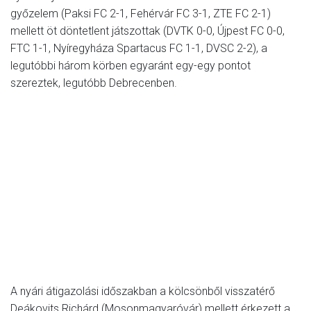
győzelem (Paksi FC 2-1, Fehérvár FC 3-1, ZTE FC 2-1)
mellett öt döntetlent játszottak (DVTK 0-0, Újpest FC 0-0,
FTC 1-1, Nyíregyháza Spartacus FC 1-1, DVSC 2-2), a
legutóbbi három körben egyaránt egy-egy pontot
szereztek, legutóbb Debrecenben.
A nyári átigazolási időszakban a kölcsönből visszatérő
Deákovits Richárd (Mosonmagyaróvár) mellett érkezett a