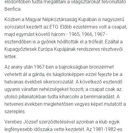
elődöntőben tudta megállítani a világsztárokat felvonultató
Benfica.
Közben a Magyar Népköztársaság Kupában is nagyszerű
sorozatot kezdett az ETO. Előbb ezüstérmes volt a csapat,
majd egymást követő három - 1965, 1966, 1967 -
esztendőben is a győriek hódították el a trófeát. Ezáltal a
Kupagyőztesek Európa Kupájának rendszeres résztvevői
lettek.
Az arany után 1967-ben a bajnokságban bronzérmet
vehetett át a gárda, és tulajdonképpen ezzel fejezte be a
hatvanas évekbeli sikersorozatát. A következő esztendő
ugyanis váratlan nehézségeket hozott, a csapat csak az
utolsó pillanatokban tudta kiharcolni a bennmaradást. A
hetvenes években meglehetősen vegyes képet mutatott a
szereplés.
Verebes József szerződtetésével azonban a klub egyik
legfényesebb időszaka vette kezdetét. Az 1981-1982-es