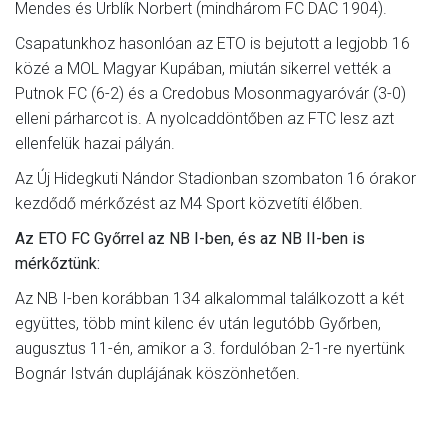
Mendes és Urblík Norbert (mindhárom FC DAC 1904).
Csapatunkhoz hasonlóan az ETO is bejutott a legjobb 16
közé a MOL Magyar Kupában, miután sikerrel vették a
Putnok FC (6-2) és a Credobus Mosonmagyaróvár (3-0)
elleni párharcot is. A nyolcaddöntőben az FTC lesz azt
ellenfelük hazai pályán.
Az Új Hidegkuti Nándor Stadionban szombaton 16 órakor
kezdődő mérkőzést az M4 Sport közvetíti élőben.
Az ETO FC Győrrel az NB I-ben, és az NB II-ben is
mérkőztünk:
Az NB I-ben korábban 134 alkalommal találkozott a két
együttes, több mint kilenc év után legutóbb Győrben,
augusztus 11-én, amikor a 3. fordulóban 2-1-re nyertünk
Bognár István duplájának köszönhetően.