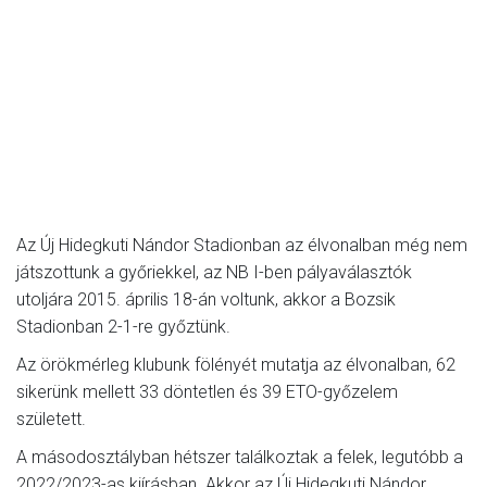
Az Új Hidegkuti Nándor Stadionban az élvonalban még nem
játszottunk a győriekkel, az NB I-ben pályaválasztók
utoljára 2015. április 18-án voltunk, akkor a Bozsik
Stadionban 2-1-re győztünk.
Az örökmérleg klubunk fölényét mutatja az élvonalban, 62
sikerünk mellett 33 döntetlen és 39 ETO-győzelem
született.
A másodosztályban hétszer találkoztak a felek, legutóbb a
2022/2023-as kiírásban. Akkor az Új Hidegkuti Nándor