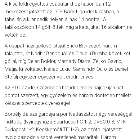
A kisalföldi együttes csapatunkhoz hasonlóan 12
mérkőzést játszott az OTP Bank Liga idei kiírásban, a
tabellán a kilencedik helyen állnak 14 ponttal. A
találkozóikon 14 gólt lőttek, míg a kapujukat 16 alkalommal
vették be.
A csapat házi góllövőlistáját Eneo Bitri vezeti három
találattal, őt Nadhir Benbouali és Claudiu Bumba követi két
góllal, míg Deian Boldor, Mamady Diarra, Zeljko Gavric,
Matija Krivokapic, Nenad Lukic, Samsindin Ouro és Daniel
Stefulj egyszer-egyszer volt eredményes.
Az ETO az idei szezonban hat idegenbeli bajnokiján hat
pontot szerzett, egy győzelem és három döntetlen mellett
kétszer szenvedtek vereséget.
Borbély Balázs gárdája a pontvadászatot négy vereséggel
indította (Nyíregyháza Spartacus FC 1-2, DVSC 0-3, MTK
Budapest 1-2, Kecskeméti TE 1-2), az azóta lejátszott
nyolc bajnokin viszont veretlenek maradtak. Három