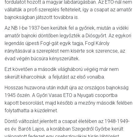
fordulatot hozott a magyar labdarúgásban. Az ETO-nál nem
vállalták a profi szereplés feltételeit, így a csapat az amatőr
bajnokságban játszott továbbra is.
Az NB I-be 1937-ben kerültek fel a győriek, miután a vidéki
amatőr bajnoki döntőben legyőzték a Diósgyőrt. Az egykori
legendás újpesti Fogl-gát egyik tagja, Fogl Károly
irányításával a szereplést nem kísérte sok szerencse, az
évad végén búcsúra kényszerültek.
Ezt követően a második világháború végéig már nem
sikerült kiharcolniuk a feljutást az első vonalba.
Hosszas huzavona után indult újra az országos bajnokság
1945 őszén. A Győri Vasas ETO a Nyugati csoportba
kapott besorolást, majd később a mezőny második felében
folytathatta a küzdelmet.
Döntő változást jelentett a csapat életében az 1948-1949-
es év. Baróti Lajos, a korábban Szegedről Győrbe került
válogatott fedezet egy csehszlovákiai túrán lábtörést