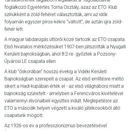
foglalkozó Egyetértés Torna Osztály, azaz az ETO. Klub
színükként a zöld-fehéret választották, ami az idők
folyamán egyszer piros-kékre "váltott", de aztán újra zöld-
fehér lett.
A magyar labdarúgás úttörői közé tartozik az ETO csapata.
Első hivatalos mérkőzésüket 1907-ben játszották a Nyugati
Kerületi bajnokságban, ahol 8:2-re győztek a Pozsony-
Újvárosi LE csapata ellen.
A klub "őskorában" hosszú évekig a Vidéki Kerületi
Bajnokságban szerepelt a csapat. Az első említésre méltó
sikert a Hadi-kupában érték el - az első világháború miatt a
bajnokság szünetelt - amelyben a Ferencváros kivételével
valamennyi élvonalbeli együttes indult. Meglepetésre az
ETO a második helyen végzett a kiváló játékosokból álló
csapatunk mögött.
Az 1926-os év a professzionizmus bevezetésével