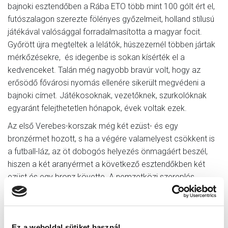
bajnoki esztendőben a Rába ETO több mint 100 gólt ért el,
futószalagon szerezte fölényes győzelmeit, holland stílusú
játékával valósággal forradalmasította a magyar focit.
Győrött újra megteltek a lelátók, húszezernél többen jártak
mérkőzésekre, és idegenbe is sokan kísérték el a
kedvenceket. Talán még nagyobb bravúr volt, hogy az
erősödő fővárosi nyomás ellenére sikerült megvédeni a
bajnoki címet. Játékosoknak, vezetőknek, szurkolóknak
egyaránt felejthetetlen hónapok, évek voltak ezek.
Az első Verebes-korszak még két ezüst- és egy
bronzérmet hozott, s ha a végére valamelyest csökkent is
a futball-láz, az öt dobogós helyezés önmagáért beszél,
hiszen a két aranyérmet a következő esztendőkben két
ezüst és egy bronz követte. A nemzetközi szereplés
azonban elmaradt a várttól.
Nehéz esztendők következtek, aztán szinte közfelkiáltásra
tért vissza 1993 tavaszán Győrbe a korábbi sikerkovács,
Ez a weboldal sütiket használ.