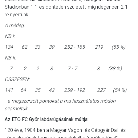
Stadionban 1-1-es döntetlen született, míg idegenben 2-1-
re nyertünk.
A mérleg:
NB I:
134 62 33 39 252 - 185 219 (55 %)
NB II:
7 2 2 3 7 - 7 8 (38 %)
ÖSSZESEN:
141 64 35 42 259 - 192 227 (54 %)
- a megszerzett pontokat a ma használatos módon
számoltuk.
Az ETO FC Győr labdarúgásának múltja:
120 éve, 1904-ben a Magyar Vagon- és Gépgyár Dal- és
Társaskörének tagjaiból megalakult a "rúgólabdával"