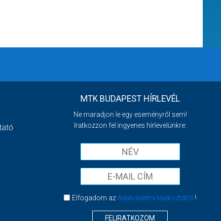
MTK BUDAPEST HÍRLEVÉL
Ne maradjon le egy eseményről sem!
Iratkozzon fel ingyenes hírlevelünkre:
tató
Elfogadom az
Adatvédelmi tájékoztatót
!
FELIRATKOZOM