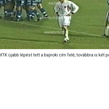
GALÉRIA
SZURKOLÓI ÉLMÉNYEK
AKKREDITÁCIÓ
 MTK újabb lépést tett a bajnoki cím felé, továbbra is két p