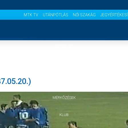
MTK TV
UTÁNPÓTLÁS
NŐI SZAKÁG
JEGYÉRTÉKES
NYITÓLAP
HÍREK
7.05.20.)
CSAPATOK
MÉRKŐZÉSEK
KLUB