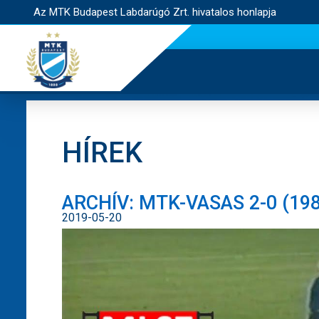
Az MTK Budapest Labdarúgó Zrt. hivatalos honlapja
HÍREK
ARCHÍV: MTK-VASAS 2-0 (198
2019-05-20