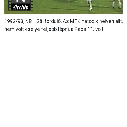
MÉRKŐZÉSEK
1992/93, NB I, 28. forduló. Az MTK hatodik helyen állt,
KLUB
nem volt esélye feljebb lépni, a Pécs 11. volt.
GALÉRIA
SZURKOLÓI ÉLMÉNYEK
AKKREDITÁCIÓ