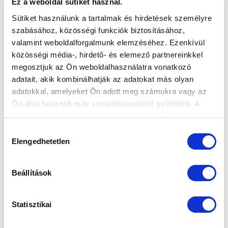
Ez a weboldal sütiket használ.
Sütiket használunk a tartalmak és hirdetések személyre
szabásához, közösségi funkciók biztosításához,
valamint weboldalforgalmunk elemzéséhez. Ezenkívül
közösségi média-, hirdető- és elemező partnereinkkel
megosztjuk az Ön weboldalhasználatra vonatkozó
adatait, akik kombinálhatják az adatokat más olyan
adatokkal, amelyeket Ön adott meg számukra vagy az
Ön által használt más szolgáltatásokból gyűjtöttek. A
weboldalon való böngészés folytatásával Ön hozzájárul a
sütik használatához.
Hozzájárulás
Elengedhetetlen
kiválasztása
Beállítások
Statisztikai