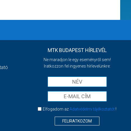
MTK BUDAPEST HÍRLEVÉL
Ne maradjon le egy eseményről sem!
Iratkozzon fel ingyenes hírlevelünkre:
tató
Elfogadom az
Adatvédelmi tájékoztatót
!
FELIRATKOZOM