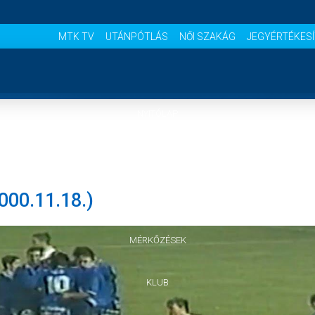
MTK TV
UTÁNPÓTLÁS
NŐI SZAKÁG
JEGYÉRTÉKES
NYITÓLAP
HÍREK
00.11.18.)
CSAPATOK
MÉRKŐZÉSEK
KLUB