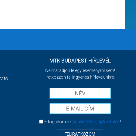
MTK BUDAPEST HÍRLEVÉL
Ne maradjon le egy eseményről sem!
Iratkozzon fel ingyenes hírlevelünkre:
tató
Elfogadom az
Adatvédelmi tájékoztatót
!
FELIRATKOZOM