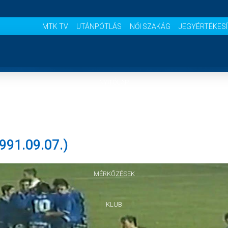
MTK TV
UTÁNPÓTLÁS
NŐI SZAKÁG
JEGYÉRTÉKES
NYITÓLAP
HÍREK
91.09.07.)
CSAPATOK
MÉRKŐZÉSEK
KLUB