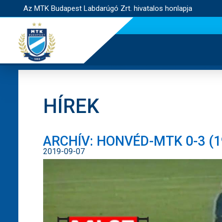
Az MTK Budapest Labdarúgó Zrt. hivatalos honlapja
HÍREK
ARCHÍV: HONVÉD-MTK 0-3 (19
2019-09-07