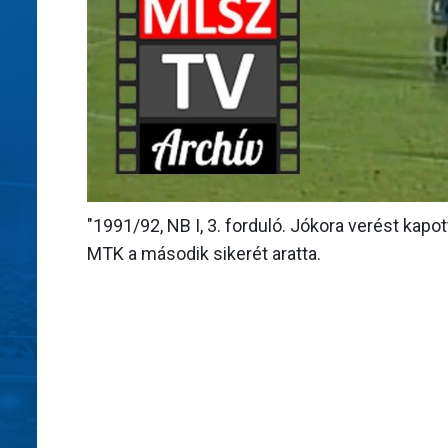
"1991/92, NB I, 3. forduló. Jókora verést kap
MTK a második sikerét aratta.