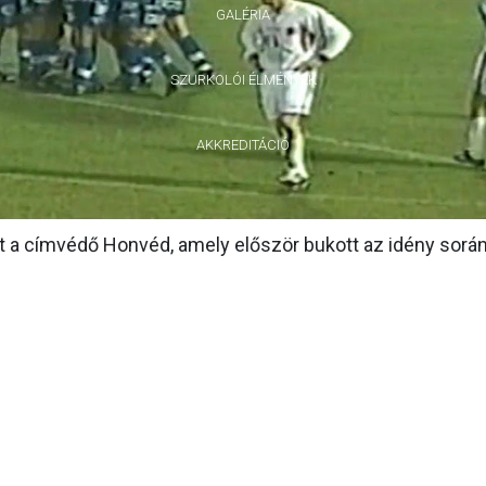
GALÉRIA
SZURKOLÓI ÉLMÉNYEK
AKKREDITÁCIÓ
ott a címvédő Honvéd, amely először bukott az idény során