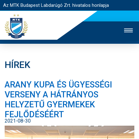
Az MTK Budapest Labdarúgó Zrt. hivatalos honlapja
HÍREK
MTK TV
UTÁNPÓTLÁS
NŐI SZAKÁG
ARANY KUPA ÉS ÜGYESSÉGI
JEGYÉRTÉKESÍTÉS
WEBSHOP
STADION
VERSENY A HÁTRÁNYOS
EGYESÜLET
KAPCSOLAT
HELYZETŰ GYERMEKEK
FEJLŐDÉSÉÉRT
NYITÓLAP
2021-08-30
HÍREK
CSAPATOK