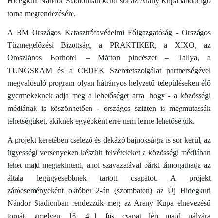
Hidegkuti Nándor Stadionban kerül sor az Arany Kupa labdarúgó
torna megrendezésére.
A BM Országos Katasztrófavédelmi Főigazgatóság - Országos
Tűzmegelőzési Bizottság, a PRAKTIKER, a XIXO, az
Oroszlános Borhotel – Márton pincészet – Tállya, a
TUNGSRAM és a CEDEK Szeretetszolgálat partnerségével
megvalósuló program olyan hátrányos helyzetű településeken élő
gyermekeknek adja meg a lehetőséget arra, hogy - a közösségi
médiának is köszönhetően - országos szinten is megmutassák
tehetségüket, akiknek egyébként erre nem lenne lehetőségük.
A projekt keretében cselező és dekázó bajnokságra is sor kerül, az
ügyességi versenyeken készült felvételeket a közösségi médiában
lehet majd megtekinteni, ahol szavazatával bárki támogathatja az
általa legügyesebbnek tartott csapatot. A projekt
záróeseményeként október 2-án (szombaton) az Új Hidegkuti
Nándor Stadionban rendezzük meg az Arany Kupa elnevezésű
tornát, amelyen 16, 4+1 fős csapat lép majd pályára