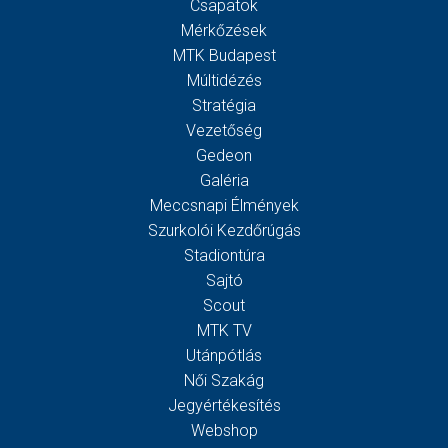
Csapatok
Mérkőzések
MTK Budapest
Múltidézés
Stratégia
Vezetőség
Gedeon
Galéria
Meccsnapi Élmények
Szurkolói Kezdőrúgás
Stadiontúra
Sajtó
Scout
MTK TV
Utánpótlás
Női Szakág
Jegyértékesítés
Webshop