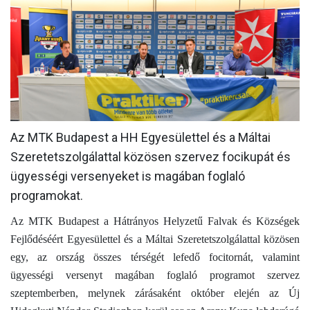
MÉRKŐZÉSEK
KLUB
GALÉRIA
SZURKOLÓI ÉLMÉNYEK
AKKREDITÁCIÓ
Az MTK Budapest a HH Egyesülettel és a Máltai
Szeretetszolgálattal közösen szervez focikupát és
ügyességi versenyeket is magában foglaló
programokat.
Az MTK Budapest a Hátrányos Helyzetű Falvak és Községek
Fejlődéséért Egyesülettel és a Máltai Szeretetszolgálattal közösen
egy, az ország összes térségét lefedő focitornát, valamint
ügyességi versenyt magában foglaló programot szervez
szeptemberben, melynek zárásaként október elején az Új