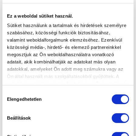
KÉK-FEHÉR MOSOLYOK A HEIM PÁLBAN
GYERMEKKÓRHÁZBAN (VIDEÓ)
Ez a weboldal sütiket használ.
2026-02-12
Sütiket használunk a tartalmak és hirdetések személyre
Játékosaink a Heim Pál Gyermekkórházban jártak,
szabásához, közösségi funkciók biztosításához,
számukra is különleges alkalom v...
valamint weboldalforgalmunk elemzéséhez. Ezenkívül
közösségi média-, hirdető- és elemező partnereinkkel
megosztjuk az Ön weboldalhasználatra vonatkozó
adatait, akik kombinálhatják az adatokat más olyan
adatokkal, amelyeket Ön adott meg számukra vagy az
Ön által használt más szolgáltatásokból gyűjtöttek. A
weboldalon való böngészés folytatásával Ön hozzájárul a
sütik használatához.
Hozzájárulás
KÖVETKEZŐ MÉRKŐZÉS
Elengedhetetlen
kiválasztása
2026-08-09 17:30
SÁNDOR KÁROLY LABDARÚGÓ AKADÉMIA
Beállítások