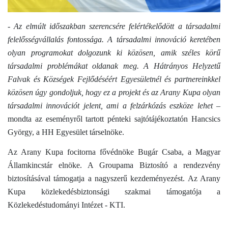
- Az elmúlt időszakban szerencsére felértékelődött a társadalmi
felelősségvállalás fontossága. A társadalmi innováció keretében
olyan programokat dolgozunk ki közösen, amik széles körű
társadalmi problémákat oldanak meg. A Hátrányos Helyzetű
Falvak és Községek Fejlődéséért Egyesületnél és partnereinkkel
közösen úgy gondoljuk, hogy ez a projekt és az Arany Kupa olyan
társadalmi innovációt jelent, ami a felzárkózás eszköze lehet
–
mondta az eseményről tartott pénteki sajtótájékoztatón Hancsics
György, a HH Egyesület társelnöke.
Az Arany Kupa focitorna fővédnöke Bugár Csaba, a Magyar
Államkincstár elnöke.
A Groupama Biztosító a rendezvény
biztosításával támogatja a nagyszerű kezdeményezést. Az Arany
Kupa
közlekedésbiztonsági szakmai támogatója a
Közlekedéstudományi Intézet - KTI.