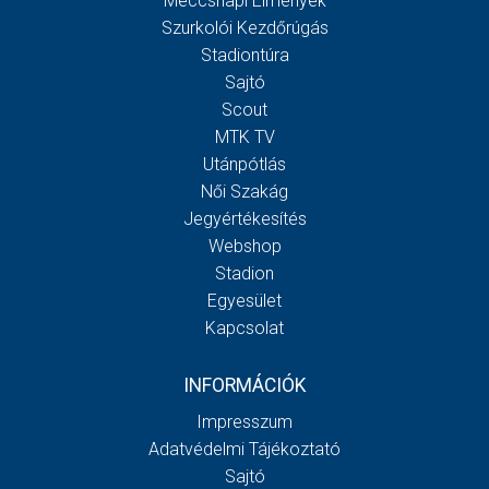
Meccsnapi Élmények
Szurkolói Kezdőrúgás
Stadiontúra
Sajtó
Scout
MTK TV
Utánpótlás
Női Szakág
Jegyértékesítés
Webshop
Stadion
Egyesület
Kapcsolat
INFORMÁCIÓK
Impresszum
Adatvédelmi Tájékoztató
Sajtó