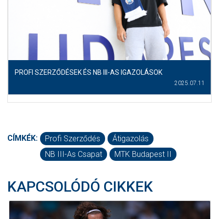
PROFI SZERZŐDÉSEK ÉS NB III-AS IGAZOLÁSOK
2025.07.11
CÍMKÉK:
Profi Szerződés
Átigazolás
NB III-As Csapat
MTK Budapest II
KAPCSOLÓDÓ CIKKEK