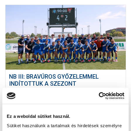
NB III: BRAVÚROS GYŐZELEMMEL
INDÍTOTTUK A SZEZONT
2026-07-26
NB III-as csapatunk a tavaly NB II-es Budafok
legyőzésével kezdte az idényt.
Ez a weboldal sütiket használ.
Sütiket használunk a tartalmak és hirdetések személyre