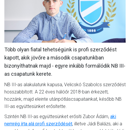
MÉRKŐZÉSEK
KLUB
GALÉRIA
SZURKOLÓI ÉLMÉNYEK
Több olyan fiatal tehetségünk is profi szerződést
AKKREDITÁCIÓ
kapott, akik jövőre a második csapatunkban
bizonyíthatnak majd - egyre inkább formálódik NB III-
as csapatunk kerete.
NB III-as alakulatunk kapusa, Velicskó Szabolcs szerződést
hosszabbított. A 22 éves hálóőr 2018-ban érkezett,
hozzánk, majd eleinte utánpótláscsapatainkat, később NB
III-as együttesünket erősítette.
Szintén NB III-as együttesünket erősíti Zubor Ádám,
aki
nemrég írta alá profi szerződését
, illetve Jádi Balázs, aki a