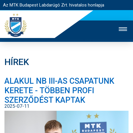
Az MTK Budapest Labdarúgó Zrt. hivatalos honlapja
HÍREK
MTK TV
UTÁNPÓTLÁS
NŐI SZAKÁG
ALAKUL NB III-AS CSAPATUNK
JEGYÉRTÉKESÍTÉS
WEBSHOP
STADION
KERETE - TÖBBEN PROFI
EGYESÜLET
KAPCSOLAT
SZERZŐDÉST KAPTAK
2025-07-11
NYITÓLAP
HÍREK
CSAPATOK