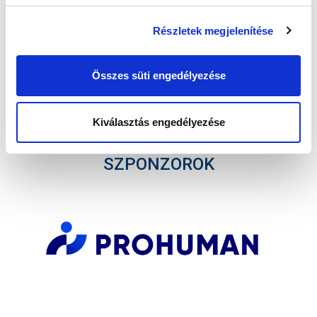
Részletek megjelenítése
Összes süti engedélyezése
Elfogadom az
Adatvédelmi tájékoztatót
!
FELIRATKOZOM
Kiválasztás engedélyezése
SZPONZOROK