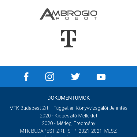
DOKUMENTUMOK
MTK Budapest Zrt. - Független Könyvvizsgálói Jelentés
2020 - Kiegészítő Melléklet
2020 - Mérleg, Eredmény
MTK BUDAPEST ZRT._SFP_2021-2021_MLSZ