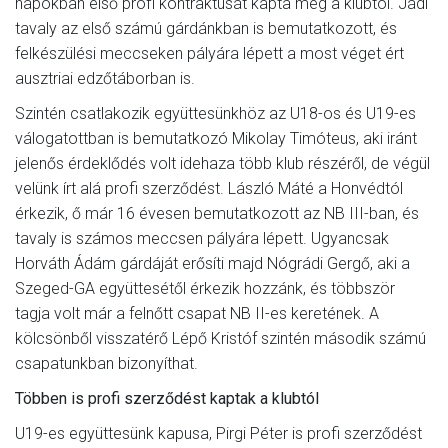
napokban első profi kontraktusát kapta meg a klubtól. Jádi
tavaly az első számú gárdánkban is bemutatkozott, és
felkészülési meccseken pályára lépett a most véget ért
ausztriai edzőtáborban is.
Szintén csatlakozik együttesünkhöz az U18-os és U19-es
válogatottban is bemutatkozó Mikolay Timóteus, aki iránt
jelenős érdeklődés volt idehaza több klub részéről, de végül
velünk írt alá profi szerződést. László Máté a Honvédtól
érkezik, ő már 16 évesen bemutatkozott az NB III-ban, és
tavaly is számos meccsen pályára lépett. Ugyancsak
Horváth Ádám gárdáját erősíti majd Nógrádi Gergő, aki a
Szeged-GA együttesétől érkezik hozzánk, és többször
tagja volt már a felnőtt csapat NB II-es keretének. A
kölcsönből visszatérő Lépő Kristóf szintén második számú
csapatunkban bizonyíthat.
Többen is profi szerződést kaptak a klubtól
U19-es együttesünk kapusa, Pirgi Péter is profi szerződést