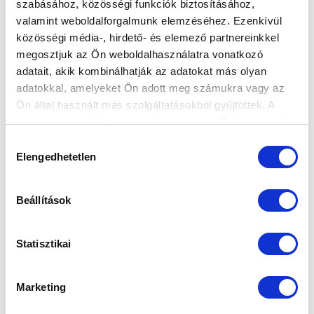
szabásához, közösségi funkciók biztosításához,
valamint weboldalforgalmunk elemzéséhez. Ezenkívül
közösségi média-, hirdető- és elemező partnereinkkel
megosztjuk az Ön weboldalhasználatra vonatkozó
adatait, akik kombinálhatják az adatokat más olyan
KÖVETKEZŐ MÉRKŐZÉS
adatokkal, amelyeket Ön adott meg számukra vagy az
Ön által használt más szolgáltatásokból gyűjtöttek. A
2026-08-09 17:30
weboldalon való böngészés folytatásával Ön hozzájárul a
SÁNDOR KÁROLY LABDARÚGÓ AKADÉMIA
sütik használatához.
Hozzájárulás
Elengedhetetlen
kiválasztása
VS
Beállítások
MTK BUDAPEST II
SZEKSZÁRDI UFC
Statisztikai
MTK BUDAPEST HÍRLEVÉL
Ne maradjon le egy eseményről sem! Iratkozzon fel ingyenes
hírlevelünkre:
Marketing