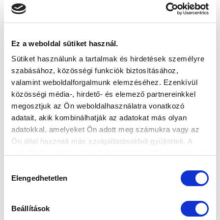
SÁNDOR KÁROLY LABDARÚGÓ AKADÉMIA
VS
Ez a weboldal sütiket használ.
Sütiket használunk a tartalmak és hirdetések személyre
MTK BUDAPEST II
SZEKSZÁRDI UFC
szabásához, közösségi funkciók biztosításához,
valamint weboldalforgalmunk elemzéséhez. Ezenkívül
MTK BUDAPEST HÍRLEVÉL
közösségi média-, hirdető- és elemező partnereinkkel
megosztjuk az Ön weboldalhasználatra vonatkozó
Ne maradjon le egy eseményről sem! Iratkozzon fel ingyenes
hírlevelünkre:
adatait, akik kombinálhatják az adatokat más olyan
adatokkal, amelyeket Ön adott meg számukra vagy az
Ön által használt más szolgáltatásokból gyűjtöttek. A
weboldalon való böngészés folytatásával Ön hozzájárul a
sütik használatához.
Hozzájárulás
Elengedhetetlen
kiválasztása
Elfogadom az
Adatvédelmi tájékoztatót
!
Beállítások
FELIRATKOZOM