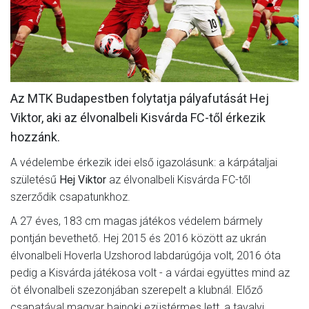
MÉRKŐZÉSEK
KLUB
GALÉRIA
Az MTK Budapestben folytatja pályafutását Hej
SZURKOLÓI ÉLMÉNYEK
Viktor, aki az élvonalbeli Kisvárda FC-től érkezik
AKKREDITÁCIÓ
hozzánk.
A védelembe érkezik idei első igazolásunk: a kárpátaljai
születésű
Hej Viktor
az élvonalbeli Kisvárda FC-től
szerződik csapatunkhoz.
A 27 éves, 183 cm magas játékos védelem bármely
pontján bevethető. Hej 2015 és 2016 között az ukrán
élvonalbeli Hoverla Uzshorod labdarúgója volt, 2016 óta
pedig a Kisvárda játékosa volt - a várdai együttes mind az
öt élvonalbeli szezonjában szerepelt a klubnál. Előző
csapatával magyar bajnoki ezüstérmes lett, a tavalyi