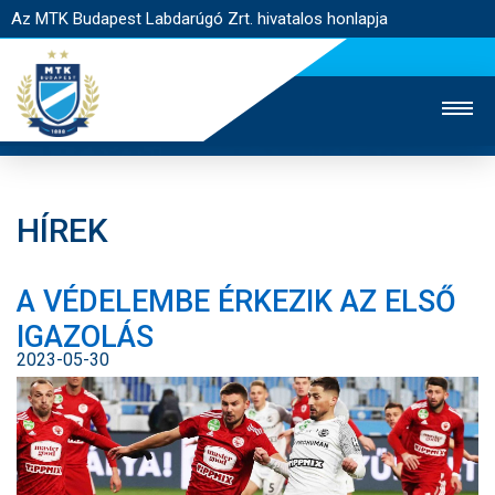
Az MTK Budapest Labdarúgó Zrt. hivatalos honlapja
HÍREK
MTK TV
UTÁNPÓTLÁS
NŐI SZAKÁG
A VÉDELEMBE ÉRKEZIK AZ ELSŐ
JEGYÉRTÉKESÍTÉS
WEBSHOP
STADION
IGAZOLÁS
EGYESÜLET
KAPCSOLAT
2023-05-30
NYITÓLAP
HÍREK
CSAPATOK