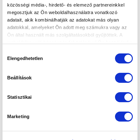
közösségi média-, hirdető- és elemező partnereinkkel
Elfogadom az
Adatvédelmi tájékoztatót
!
megosztjuk az Ön weboldalhasználatra vonatkozó
adatait, akik kombinálhatják az adatokat más olyan
FELIRATKOZOM
adatokkal, amelyeket Ön adott meg számukra vagy az
Ön által használt más szolgáltatásokból gyűjtöttek. A
weboldalon való böngészés folytatásával Ön hozzájárul a
SZPONZOROK
sütik használatához.
Hozzájárulás
Elengedhetetlen
kiválasztása
Beállítások
Statisztikai
Marketing