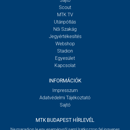
Sajtó
Scout
MTK TV
Utánpótlás
Női Szakág
Jegyértékesítés
Webshop
Stadion
Egyesület
Kapcsolat
INFORMÁCIÓK
Impresszum
Adatvédelmi Tájékoztató
Sajtó
MTK BUDAPEST HÍRLEVÉL
Ne maradjon le egy eseményről sem! Iratkozzon fel ingyenes