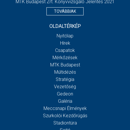
MTK Budapest Zrt. Könyvvizsgáló Jelentés 2021
TOVÁBBIAK
OLDALTÉRKÉP
Nyitólap
Hírek
Csapatok
Mérkőzések
MTK Budapest
Múltidézés
Stratégia
Vezetőség
Gedeon
Galéria
Meccsnapi Élmények
Szurkolói Kezdőrúgás
Stadiontúra