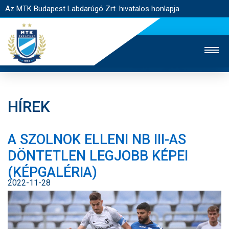
Az MTK Budapest Labdarúgó Zrt. hivatalos honlapja
HÍREK
MTK TV
UTÁNPÓTLÁS
NŐI SZAKÁG
A SZOLNOK ELLENI NB III-AS
JEGYÉRTÉKESÍTÉS
WEBSHOP
STADION
DÖNTETLEN LEGJOBB KÉPEI
EGYESÜLET
KAPCSOLAT
(KÉPGALÉRIA)
2022-11-28
NYITÓLAP
HÍREK
CSAPATOK