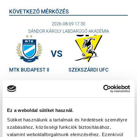
KÖVETKEZŐ MÉRKŐZÉS
2026-08-09 17:30
SÁNDOR KÁROLY LABDARÚGÓ AKADÉMIA
VS
MTK BUDAPEST II
SZEKSZÁRDI UFC
MTK BUDAPEST HÍRLEVÉL
Ne maradjon le egy eseményről sem! Iratkozzon fel ingyenes
hírlevelünkre:
Ez a weboldal sütiket használ.
Sütiket használunk a tartalmak és hirdetések személyre
szabásához, közösségi funkciók biztosításához,
valamint weboldalforgalmunk elemzéséhez. Ezenkívül