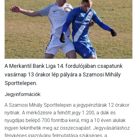
MÉRKŐZÉSEK
KLUB
GALÉRIA
SZURKOLÓI ÉLMÉNYEK
AKKREDITÁCIÓ
A Merkantil Bank Liga 14. fordulójában csapatunk
vasárnap 13 órakor lép pályára a Szamosi Mihály
Sporttelepen.
Jegyinformációk:
A Szamosi Mihály Sporttelepen a jegypénztárak 12 órakor
nyitnak. A mérkőzésre a felnőtt jegy 1.200, a diák és
nyugdíjas belépő 700 forintba kerül, míg a 10 éven aluliak
ingyen tekinthetik meg az összecsapást. Jegyvásárláshoz
fényképes igazolvány felmutatása szükséges, a