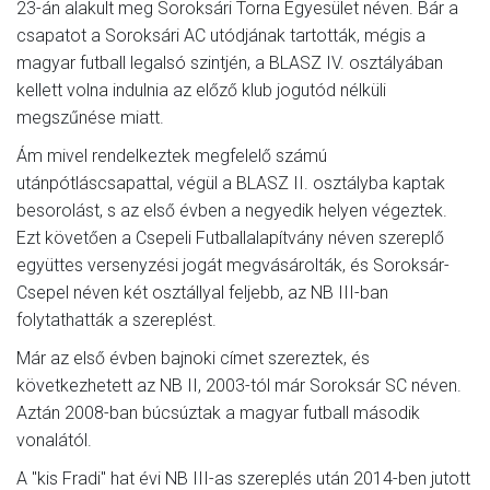
23-án alakult meg Soroksári Torna Egyesület néven. Bár a
csapatot a Soroksári AC utódjának tartották, mégis a
magyar futball legalsó szintjén, a BLASZ IV. osztályában
kellett volna indulnia az előző klub jogutód nélküli
megszűnése miatt.
Ám mivel rendelkeztek megfelelő számú
utánpótláscsapattal, végül a BLASZ II. osztályba kaptak
besorolást, s az első évben a negyedik helyen végeztek.
Ezt követően a Csepeli Futballalapítvány néven szereplő
együttes versenyzési jogát megvásárolták, és Soroksár-
Csepel néven két osztállyal feljebb, az NB III-ban
folytathatták a szereplést.
Már az első évben bajnoki címet szereztek, és
következhetett az NB II, 2003-tól már Soroksár SC néven.
Aztán 2008-ban búcsúztak a magyar futball második
vonalától.
A "kis Fradi" hat évi NB III-as szereplés után 2014-ben jutott