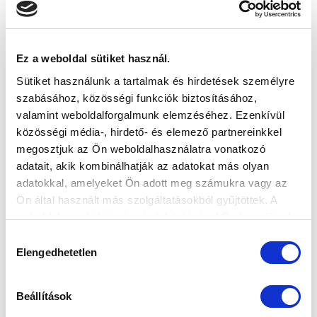
A PUSKÁS AKADÉMIA ELLEN FOLYTATJUK
A BAJNOKSÁGOT - BEMUTATJUK
PÉNTEKI ELLENFELÜNKET
2026-08-04
Ez a weboldal sütiket használ.
A 2026-2027-es bajnokság 3. fordulójában pénteken
Sütiket használunk a tartalmak és hirdetések személyre
17:30-kor a Puskás Akadémia FC...
szabásához, közösségi funkciók biztosításához,
valamint weboldalforgalmunk elemzéséhez. Ezenkívül
közösségi média-, hirdető- és elemező partnereinkkel
megosztjuk az Ön weboldalhasználatra vonatkozó
adatait, akik kombinálhatják az adatokat más olyan
adatokkal, amelyeket Ön adott meg számukra vagy az
Ön által használt más szolgáltatásokból gyűjtöttek. A
weboldalon való böngészés folytatásával Ön hozzájárul a
sütik használatához.
Hozzájárulás
Elengedhetetlen
kiválasztása
Beállítások