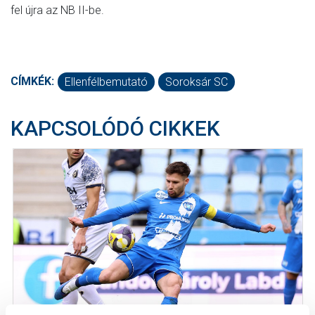
fel újra az NB II-be.
CÍMKÉK:
Ellenfélbemutató
Soroksár SC
KAPCSOLÓDÓ CIKKEK