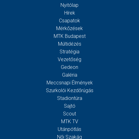
Nyitólap
Hírek
Csapatok
Mérkőzések
MTK Budapest
Múltidézés
Stratégia
Vezetőség
Gedeon
Galéria
Meccsnapi Élmények
Szurkolói Kezdőrúgás
Stadiontúra
Sajtó
Scout
MTK TV
Utánpótlás
Női Szakág