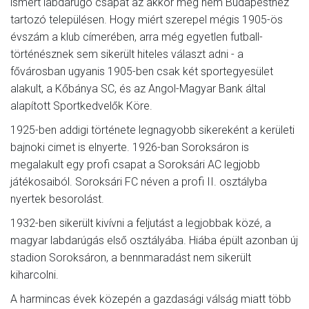
ismert labdarúgó csapat az akkor még nem Budapesthez
tartozó településen. Hogy miért szerepel mégis 1905-ös
évszám a klub címerében, arra még egyetlen futball-
történésznek sem sikerült hiteles választ adni - a
fővárosban ugyanis 1905-ben csak két sportegyesület
alakult, a Kőbánya SC, és az Angol-Magyar Bank által
alapított Sportkedvelők Köre.
1925-ben addigi története legnagyobb sikereként a kerületi
bajnoki cimet is elnyerte. 1926-ban Soroksáron is
megalakult egy profi csapat a Soroksári AC legjobb
játékosaiból. Soroksári FC néven a profi II. osztályba
nyertek besorolást.
1932-ben sikerült kivívni a feljutást a legjobbak közé, a
magyar labdarúgás első osztályába. Hiába épült azonban új
stadion Soroksáron, a bennmaradást nem sikerült
kiharcolni.
A harmincas évek közepén a gazdasági válság miatt több