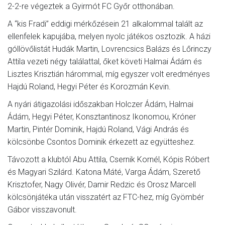
2-2-re végeztek a Gyirmót FC Győr otthonában.
A “kis Fradi” eddigi mérkőzésein 21 alkalommal talált az
ellenfelek kapujába, melyen nyolc játékos osztozik. A házi
góllövőlistát Hudák Martin, Lovrencsics Balázs és Lőrinczy
Attila vezeti négy találattal, őket követi Halmai Ádám és
Lisztes Krisztián hárommal, míg egyszer volt eredményes
Hajdú Roland, Hegyi Péter és Korozmán Kevin.
A nyári átigazolási időszakban Holczer Ádám, Halmai
Ádám, Hegyi Péter, Konsztantinosz Ikonomou, Króner
Martin, Pintér Dominik, Hajdú Roland, Vági András és
kölcsönbe Csontos Dominik érkezett az együtteshez.
Távozott a klubtól Abu Attila, Csernik Kornél, Kópis Róbert
és Magyari Szilárd. Katona Máté, Varga Ádám, Szerető
Krisztofer, Nagy Olivér, Damir Redzic és Orosz Marcell
kölcsönjátéka után visszatért az FTC-hez, míg Gyömbér
Gábor visszavonult.