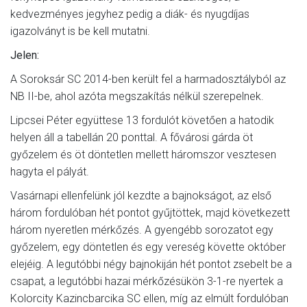
kedvezményes jegyhez pedig a diák- és nyugdíjas
igazolványt is be kell mutatni.
Jelen:
A Soroksár SC 2014-ben került fel a harmadosztályból az
NB II-be, ahol azóta megszakítás nélkül szerepelnek.
Lipcsei Péter együttese 13 fordulót követően a hatodik
helyen áll a tabellán 20 ponttal. A fővárosi gárda öt
győzelem és öt döntetlen mellett háromszor vesztesen
hagyta el pályát.
Vasárnapi ellenfelünk jól kezdte a bajnokságot, az első
három fordulóban hét pontot gyűjtöttek, majd következett
három nyeretlen mérkőzés. A gyengébb sorozatot egy
győzelem, egy döntetlen és egy vereség követte október
elejéig. A legutóbbi négy bajnokiján hét pontot zsebelt be a
csapat, a legutóbbi hazai mérkőzésükön 3-1-re nyertek a
Kolorcity Kazincbarcika SC ellen, míg az elmúlt fordulóban