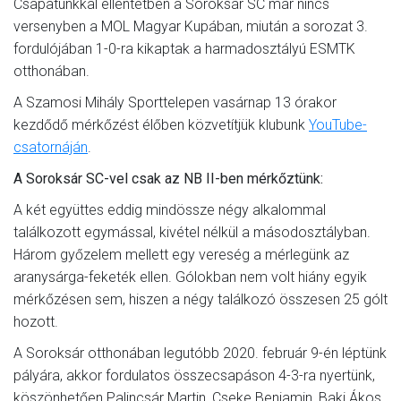
Csapatunkkal ellentétben a Soroksár SC már nincs
versenyben a MOL Magyar Kupában, miután a sorozat 3.
fordulójában 1-0-ra kikaptak a harmadosztályú ESMTK
otthonában.
A Szamosi Mihály Sporttelepen vasárnap 13 órakor
kezdődő mérkőzést élőben közvetítjük klubunk
YouTube-
csatornáján
.
A Soroksár SC-vel csak az NB II-ben mérkőztünk:
A két együttes eddig mindössze négy alkalommal
találkozott egymással, kivétel nélkül a másodosztályban.
Három győzelem mellett egy vereség a mérlegünk az
aranysárga-feketék ellen. Gólokban nem volt hiány egyik
mérkőzésen sem, hiszen a négy találkozó összesen 25 gólt
hozott.
A Soroksár otthonában legutóbb 2020. február 9-én léptünk
pályára, akkor fordulatos összecsapáson 4-3-ra nyertünk,
köszönhetően Palincsár Martin, Cseke Benjamin, Baki Ákos