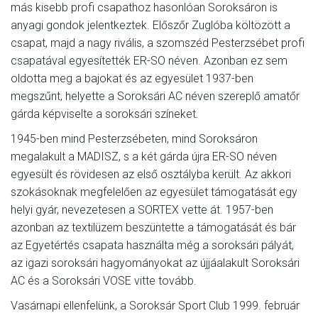
más kisebb profi csapathoz hasonlóan Soroksáron is
anyagi gondok jelentkeztek. Előszőr Zuglóba költözött a
csapat, majd a nagy rivális, a szomszéd Pesterzsébet profi
csapatával egyesítették ER-SO néven. Azonban ez sem
oldotta meg a bajokat és az egyesület 1937-ben
megszűnt, helyette a Soroksári AC néven szereplő amatőr
gárda képviselte a soroksári színeket.
1945-ben mind Pesterzsébeten, mind Soroksáron
megalakult a MADISZ, s a két gárda újra ER-SO néven
egyesült és rövidesen az első osztályba került. Az akkori
szokásoknak megfelelően az egyesület támogatását egy
helyi gyár, nevezetesen a SORTEX vette át. 1957-ben
azonban az textilüzem beszüntette a támogatását és bár
az Egyetértés csapata használta még a soroksári pályát,
az igazi soroksári hagyományokat az újjáalakult Soroksári
AC és a Soroksári VOSE vitte tovább.
Vasárnapi ellenfelünk, a Soroksár Sport Club 1999. február