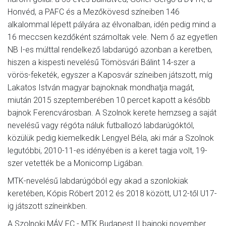
Honvéd, a PAFC és a Mezőkövesd színeiben 146
alkalommal lépett pályára az élvonalban, idén pedig mind a
16 meccsen kezdőként számoltak vele. Nem ő az egyetlen
NB I-es múlttal rendelkező labdarúgó azonban a keretben,
hiszen a kispesti nevelésű Tömösvári Bálint 14-szer a
vörös-feketék, egyszer a Kaposvár színeiben játszott, míg
Lakatos István magyar bajnoknak mondhatja magát,
miután 2015 szeptemberében 10 percet kapott a később
bajnok Ferencvárosban. A Szolnok kerete hemzseg a saját
nevelésű vagy régóta náluk futballozó labdarúgóktól,
közülük pedig kiemelkedik Lengyel Béla, aki már a Szolnok
legutóbbi, 2010-11-es idényében is a keret tagja volt, 19-
szer vetették be a Monicomp Ligában.
MTK-nevelésű labdarúgóból egy akad a szonlokiak
keretében, Kópis Róbert 2012 és 2018 között, U12-től U17-
ig játszott színeinkben.
A Szolnoki MÁV FC - MTK Budapest II bajnoki november