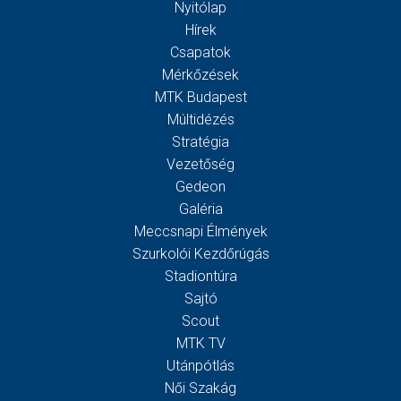
Nyitólap
Hírek
Csapatok
Mérkőzések
MTK Budapest
Múltidézés
Stratégia
Vezetőség
Gedeon
Galéria
Meccsnapi Élmények
Szurkolói Kezdőrúgás
Stadiontúra
Sajtó
Scout
MTK TV
Utánpótlás
Női Szakág