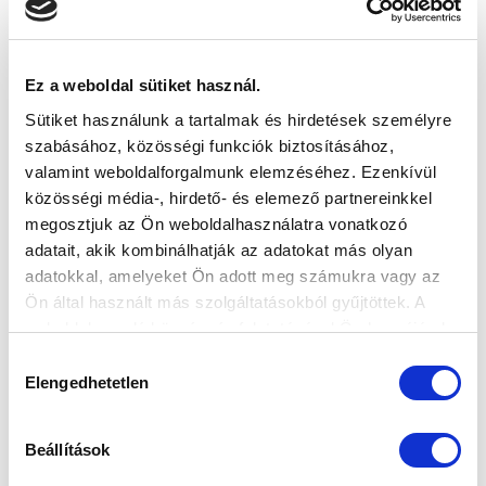
VS
Ez a weboldal sütiket használ.
Sütiket használunk a tartalmak és hirdetések személyre
BFC SIÓFOK
MTK BUDAPEST II
szabásához, közösségi funkciók biztosításához,
valamint weboldalforgalmunk elemzéséhez. Ezenkívül
MTK BUDAPEST HÍRLEVÉL
közösségi média-, hirdető- és elemező partnereinkkel
Ne maradjon le egy eseményről sem! Iratkozzon fel ingyenes
megosztjuk az Ön weboldalhasználatra vonatkozó
hírlevelünkre:
adatait, akik kombinálhatják az adatokat más olyan
adatokkal, amelyeket Ön adott meg számukra vagy az
Ön által használt más szolgáltatásokból gyűjtöttek. A
weboldalon való böngészés folytatásával Ön hozzájárul a
sütik használatához.
Hozzájárulás
Elengedhetetlen
kiválasztása
Elfogadom az
Adatvédelmi tájékoztatót
!
FELIRATKOZOM
Beállítások