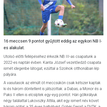
MÉRKŐZÉSEK
KLUB
GALÉRIA
SZURKOLÓI ÉLMÉNYEK
16 meccsen 9 pontot gyűjtött eddig az egykori NB I-
AKKREDITÁCIÓ
es alakulat.
Utolsó előtti fellépéséhez érkezik NB III-as csapatunk a
2022-es naptári évben. Kanta József vezetőedző csapata
ismét idegenbe látogat, ezúttal a Szolnok otthonában lép
pályára.
A vasutasok az elmúlt öt meccsükön csak kétszer kaptak
ki és három döntetlent is játszottak: a Dabas, a Monor és a
Paks II ellen is elcsíptek egy-eyg pontot. Hári gólkirályuk
négy találattal Lukovszky Attila, akit egy ismert név követ
három góllal: a 35 éves balhátvéd, Gohér Gergő a DVTK, a