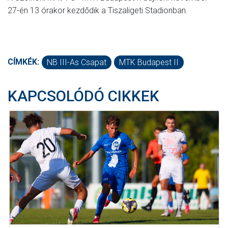
27-én 13 órakor kezdődik a Tiszaligeti Stadionban.
CÍMKÉK:
NB III-As Csapat
MTK Budapest II
KAPCSOLÓDÓ CIKKEK