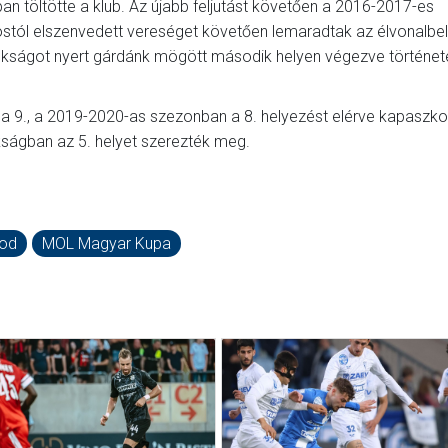
an töltötte a klub. Az újabb feljutást követően a 2016-2017-es
stól elszenvedett vereséget követően lemaradtak az élvonalbel
okságot nyert gárdánk mögött második helyen végezve történet
 a 9., a 2019-2020-as szezonban a 8. helyezést elérve kapaszko
ságban az 5. helyet szerezték meg.
ood
MOL Magyar Kupa