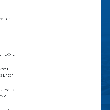
eti az
e
t
en 2-0-ra
atil,
s Driton
tük meg a
ovic