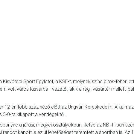
Kisvárdai Sport Egyletet, a KSE-t, melynek színe piros-fehér lett
 volt város Kisvárda - vezetői, akik a régi, vásártér melletti pá
r 12-én több száz néző előtt az Ungvári Kereskedelmi Alkalmaz
 s 5-0-ra kikapott a vendégektől.
öbbnyire a járási, megyei osztályokban, illetve az NB III-ban szer
i rangot kapott, s ez új lehetőséget teremtett a sportban is. Az 