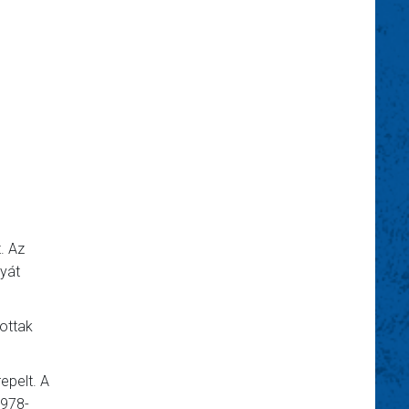
. Az
lyát
ottak
epelt. A
1978-