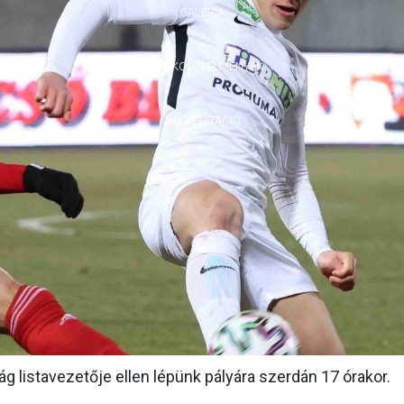
GALÉRIA
SZURKOLÓI ÉLMÉNYEK
AKKREDITÁCIÓ
 listavezetője ellen lépünk pályára szerdán 17 órakor.