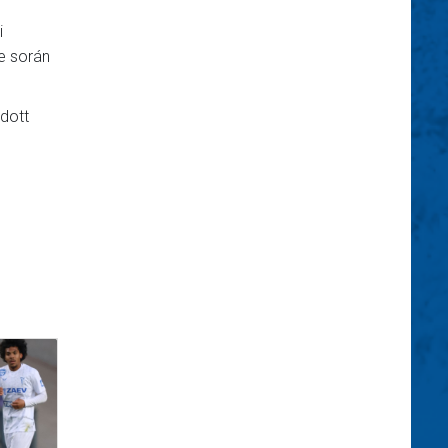
i
e során
dott