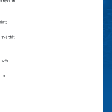
ta nyáron
latt
Kisvárdát
tször
k a