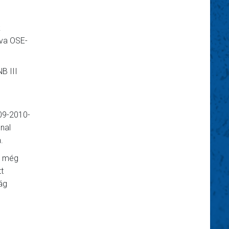
k
lva OSE-
B III
009-2010-
nnal
.
r még
t
ság