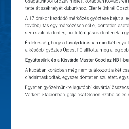
Csapatunkból Grozav mellett korábban Kovácsréti Má
tette át székhelyét klubunkhoz. Ellenfelünknél Gosz
A 17 órakor kezdődő mérkőzés győztese bejut a le
továbbjutás egy mérkőzésen dől el, döntetlen eset
sem születik döntés, büntetőrúgások döntenek a gy
Érdekesség, hogy a tavalyi kiírásban mindkét együt
a későbbi győztes Újpest FC állította meg a legjobb
Együttesünk és a Kisvárda Master Good az NB I-be
A kupában korábban még nem találkozott a két csapa
diadalmaskodtak, egyszer döntetlen született, egys
Egyetlen győzelmünkre legutóbbi kisvárdai összecsa
Várkerti Stadionban, góljainkat Schön Szabolcs és