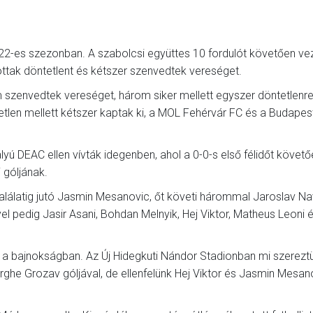
22-es szezonban. A szabolcsi együttes 10 fordulót követően vez
ottak döntetlent és kétszer szenvedtek vereséget.
szenvedtek vereséget, három siker mellett egyszer döntetlenr
len mellett kétszer kaptak ki, a MOL Fehérvár FC és a Budapes
 DEAC ellen vívták idegenben, ahol a 0-0-s első félidőt követő
 góljának.
álatig jutó Jasmin Mesanovic, őt követi hárommal Jaroslav Navr
el pedig Jasir Asani, Bohdan Melnyik, Hej Viktor, Matheus Leoni é
 a bajnokságban. Az Új Hidegkuti Nándor Stadionban mi szerez
ghe Grozav góljával, de ellenfelünk Hej Viktor és Jasmin Mesan