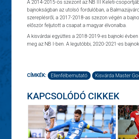
A 2014-2015-ös szezont az NB III Keleti-csoportjáb
bajnokságban az utolsó fordulóban, a Balmazújváro
szereplésről, a 2017-2018-as szezon végén a bajn
először feljutott a csapat a magyar élvonalba.
A kisvárdai együttes a 2018-2019-es bajnoki évben
meg az NB I-ben. A legutóbbi, 2020-2021-es bajnok
CÍMKÉK:
Ellenfélbemutató
Kisvárda Master G
KAPCSOLÓDÓ CIKKEK