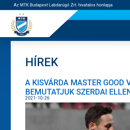
Az MTK Budapest Labdarúgó Zrt. hivatalos honlapja
HÍREK
A KISVÁRDA MASTER GOOD V
BEMUTATJUK SZERDAI ELLE
2021-10-26