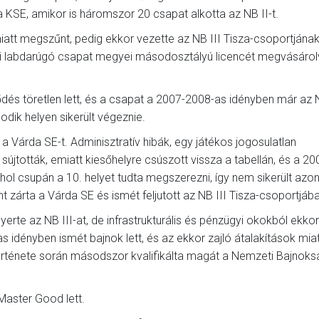
 KSE, amikor is háromszor 20 csapat alkotta az NB II-t.
iatt megszűnt, pedig ekkor vezette az NB III Tisza-csoportjána
si labdarúgó csapat megyei másodosztályú licencét megvásáro
ődés töretlen lett, és a csapat a 2007-2008-as idényben már az N
dik helyen sikerült végeznie.
 Várda SE-t. Adminisztratív hibák, egy játékos jogosulatlan
sújtották, emiatt kiesőhelyre csúszott vissza a tabellán, és a 2
ahol csupán a 10. helyet tudta megszerezni, így nem sikerült azo
t zárta a Várda SE és ismét feljutott az NB III Tisza-csoportjába
rte az NB III-at, de infrastrukturális és pénzügyi okokból ekko
 idényben ismét bajnok lett, és az ekkor zajló átalakítások miat
és története során másodszor kvalifikálta magát a Nemzeti Bajnok
Master Good lett.