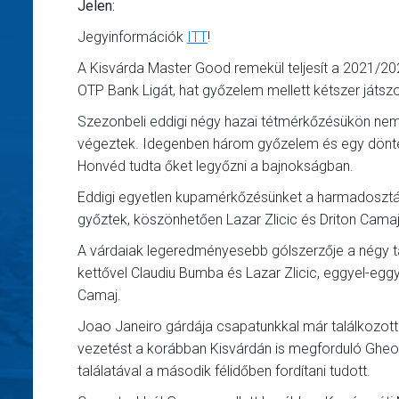
Jelen:
Jegyinformációk
ITT
!
A Kisvárda Master Good remekül teljesít a 2021/20
OTP Bank Ligát, hat győzelem mellett kétszer játsz
Szezonbeli eddigi négy hazai tétmérkőzésükön nem 
végeztek. Idegenben három győzelem és egy döntet
Honvéd tudta őket legyőzni a bajnokságban.
Eddigi egyetlen kupamérkőzésünket a harmadosztályú
győztek, köszönhetően Lazar Zlicic és Driton Camaj
A várdaiak legeredményesebb gólszerzője a négy tal
kettővel Claudiu Bumba és Lazar Zlicic, eggyel-eggy
Camaj.
Joao Janeiro gárdája csapatunkkal már találkozott
vezetést a korábban Kisvárdán is megforduló Gheor
találatával a második félidőben fordítani tudott.