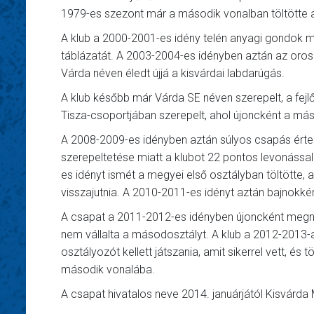
1979-es szezont már a második vonalban töltötte a
A klub a 2000-2001-es idény telén anyagi gondok m
táblázatát. A 2003-2004-es idényben aztán az oro
Várda néven éledt újjá a kisvárdai labdarúgás.
A klub később már Várda SE néven szerepelt, a fejl
Tisza-csoportjában szerepelt, ahol újoncként a máso
A 2008-2009-es idényben aztán súlyos csapás érte a
szerepeltetése miatt a klubot 22 pontos levonással 
es idényt ismét a megyei első osztályban töltötte, 
visszajutnia. A 2010-2011-es idényt aztán bajnokkén
A csapat a 2011-2012-es idényben újoncként megnye
nem vállalta a másodosztályt. A klub a 2012-2013-as
osztályozót kellett játszania, amit sikerrel vett, 
második vonalába.
A csapat hivatalos neve 2014. januárjától Kisvárda 