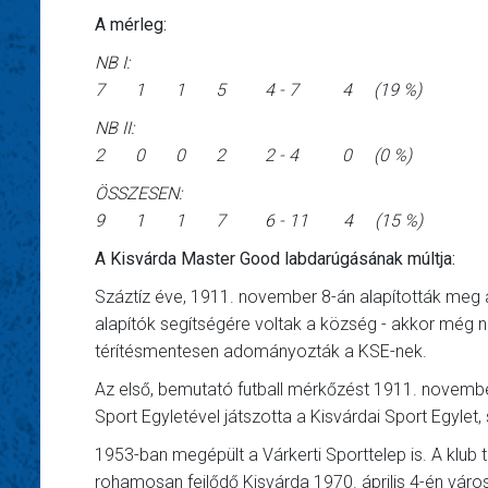
A mérleg:
NB I:
7 1 1 5 4 - 7 4 (19 %)
NB II:
2 0 0 2 2 - 4 0 (0 %)
ÖSSZESEN:
9 1 1 7 6 - 11 4 (15 %)
A Kisvárda Master Good labdarúgásának múltja:
Száztíz éve, 1911. november 8-án alapították meg a 
alapítók segítségére voltak a község - akkor még nem
térítésmentesen adományozták a KSE-nek.
Az első, bemutató futball mérkőzést 1911. novembe
Sport Egyletével játszotta a Kisvárdai Sport Egylet,
1953-ban megépült a Várkerti Sporttelep is. A klub t
rohamosan fejlődő Kisvárda 1970. április 4-én város