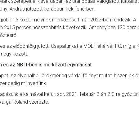
rk szerepelt a Kisvárdában, az utánpótlás-válogatott futballis
tonyi András játszott korábban kék-fehérben.
gjobb 16 közé, melynek mérkőzéseit már 2022-ben rendezik. A
én 2x15 perces hosszabbítás következik. Amennyiben 120 perc a
őztesről.
tes az elődöntőig jutott. Csapatunkat a MOL Fehérvár FC, míg a 
 négy között.
n és az NB II-ben is mérkőzött egymással:
t. Az élvonalbeli örökmérleg várdai fölényt mutat, hiszen ők ö
zer pedig mi nyertünk.
pásunk alkalmával került sor, 2021. február 2-án 2-0-ra győztün
 Varga Roland szerezte.