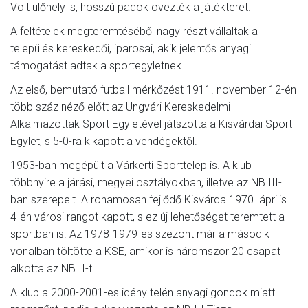
Volt ülőhely is, hosszú padok övezték a játékteret.
A feltételek megteremtéséből nagy részt vállaltak a
település kereskedői, iparosai, akik jelentős anyagi
támogatást adtak a sportegyletnek.
Az első, bemutató futball mérkőzést 1911. november 12-én
több száz néző előtt az Ungvári Kereskedelmi
Alkalmazottak Sport Egyletével játszotta a Kisvárdai Sport
Egylet, s 5-0-ra kikapott a vendégektől.
1953-ban megépült a Várkerti Sporttelep is. A klub
többnyire a járási, megyei osztályokban, illetve az NB III-
ban szerepelt. A rohamosan fejlődő Kisvárda 1970. április
4-én városi rangot kapott, s ez új lehetőséget teremtett a
sportban is. Az 1978-1979-es szezont már a második
vonalban töltötte a KSE, amikor is háromszor 20 csapat
alkotta az NB II-t.
A klub a 2000-2001-es idény telén anyagi gondok miatt