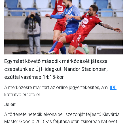
MÉRKŐZÉSEK
KLUB
GALÉRIA
SZURKOLÓI ÉLMÉNYEK
AKKREDITÁCIÓ
Egymást követő második mérkőzését játssza
csapatunk az Új Hidegkuti Nándor Stadionban,
ezúttal vasárnap 14:15-kor.
A mérkőzésre már tart az online jegyértékesítés, ami
IDE
kattintva érhető el!
Jelen:
A története hetedik élvonalbeli szezonját teljesítő Kisvárda
Master Good a 2018-as feljutása után zsinórban hat évet