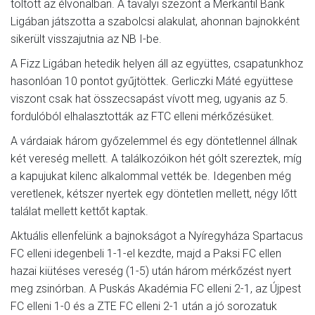
töltött az élvonalban. A tavalyi szezont a Merkantil Bank
Ligában játszotta a szabolcsi alakulat, ahonnan bajnokként
sikerült visszajutnia az NB I-be.
A Fizz Ligában hetedik helyen áll az együttes, csapatunkhoz
hasonlóan 10 pontot gyűjtöttek. Gerliczki Máté együttese
viszont csak hat összecsapást vívott meg, ugyanis az 5.
fordulóból elhalasztották az FTC elleni mérkőzésüket.
A várdaiak három győzelemmel és egy döntetlennel állnak
két vereség mellett. A találkozóikon hét gólt szereztek, míg
a kapujukat kilenc alkalommal vették be. Idegenben még
veretlenek, kétszer nyertek egy döntetlen mellett, négy lőtt
találat mellett kettőt kaptak.
Aktuális ellenfelünk a bajnokságot a Nyíregyháza Spartacus
FC elleni idegenbeli 1-1-el kezdte, majd a Paksi FC ellen
hazai kiütéses vereség (1-5) után három mérkőzést nyert
meg zsinórban. A Puskás Akadémia FC elleni 2-1, az Újpest
FC elleni 1-0 és a ZTE FC elleni 2-1 után a jó sorozatuk