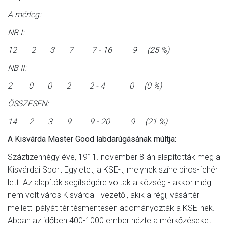
A mérleg:
NB I:
12 2 3 7 7 - 16 9 (25 %)
NB II:
2 0 0 2 2 - 4 0 (0 %)
ÖSSZESEN:
14 2 3 9 9 - 20 9 (21 %)
A Kisvárda Master Good labdarúgásának múltja:
Száztizennégy éve, 1911. november 8-án alapították meg a
Kisvárdai Sport Egyletet, a KSE-t, melynek színe piros-fehér
lett. Az alapítók segítségére voltak a község - akkor még
nem volt város Kisvárda - vezetői, akik a régi, vásártér
melletti pályát téritésmentesen adományozták a KSE-nek.
Abban az időben 400-1000 ember nézte a mérkőzéseket.