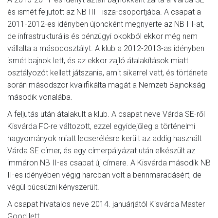
és ismét feljutott az NB III Tisza-csoportjába. A csapat a
2011-2012-es idényben újoncként megnyerte az NB III-at,
de infrastrukturális és pénzügyi okokból ekkor még nem
vállalta a másodosztályt. A klub a 2012-2013-as idényben
ismét bajnok lett, és az ekkor zajló átalakítások miatt
osztályozót kellett játszania, amit sikerrel vett, és története
során másodszor kvalifikálta magát a Nemzeti Bajnokság
második vonalába.
A feljutás után átalakult a klub. A csapat neve Várda SE-ről
Kisvárda FC-re változott, ezzel egyidejűleg a történelmi
hagyományok miatt lecserélésre került az addig használt
Várda SE címer, és egy címerpályázat után elkészült az
immáron NB II-es csapat új címere. A Kisvárda második NB
II-es idényében végig harcban volt a bennmaradásért, de
végül búcsúzni kényszerült.
A csapat hivatalos neve 2014. januárjától Kisvárda Master
Good lett.