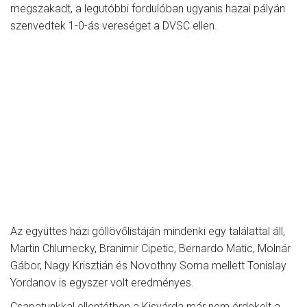
megszakadt, a legutóbbi fordulóban ugyanis hazai pályán
szenvedtek 1-0-ás vereséget a DVSC ellen.
Az együttes házi góllövőlistáján mindenki egy találattal áll,
Martin Chlumecky, Branimir Cipetic, Bernardo Matic, Molnár
Gábor, Nagy Krisztián és Novothny Soma mellett Tonislay
Yordanov is egyszer volt eredményes.
Csapatunkkal ellentétben a Kisvárda már nem érdekelt a