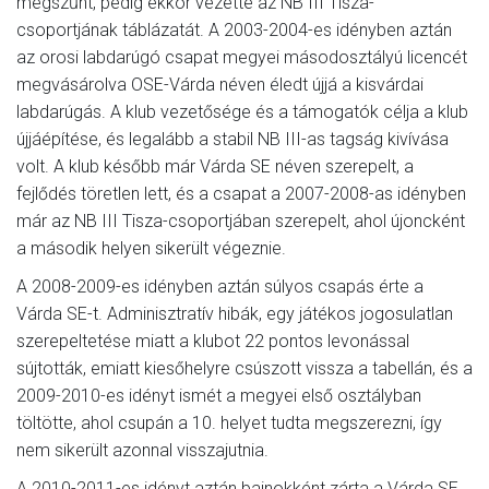
megszűnt, pedig ekkor vezette az NB III Tisza-
csoportjának táblázatát. A 2003-2004-es idényben aztán
az orosi labdarúgó csapat megyei másodosztályú licencét
megvásárolva OSE-Várda néven éledt újjá a kisvárdai
labdarúgás. A klub vezetősége és a támogatók célja a klub
újjáépítése, és legalább a stabil NB III-as tagság kivívása
volt. A klub később már Várda SE néven szerepelt, a
fejlődés töretlen lett, és a csapat a 2007-2008-as idényben
már az NB III Tisza-csoportjában szerepelt, ahol újoncként
a második helyen sikerült végeznie.
A 2008-2009-es idényben aztán súlyos csapás érte a
Várda SE-t. Adminisztratív hibák, egy játékos jogosulatlan
szerepeltetése miatt a klubot 22 pontos levonással
sújtották, emiatt kiesőhelyre csúszott vissza a tabellán, és a
2009-2010-es idényt ismét a megyei első osztályban
töltötte, ahol csupán a 10. helyet tudta megszerezni, így
nem sikerült azonnal visszajutnia.
A 2010-2011-es idényt aztán bajnokként zárta a Várda SE