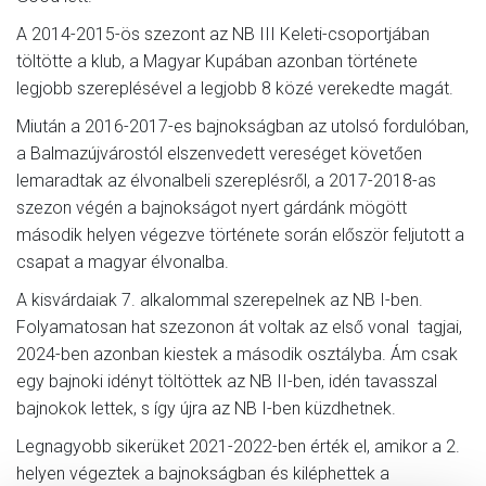
A 2014-2015-ös szezont az NB III Keleti-csoportjában
töltötte a klub, a Magyar Kupában azonban története
legjobb szereplésével a legjobb 8 közé verekedte magát.
Miután a 2016-2017-es bajnokságban az utolsó fordulóban,
a Balmazújvárostól elszenvedett vereséget követően
lemaradtak az élvonalbeli szereplésről, a 2017-2018-as
szezon végén a bajnokságot nyert gárdánk mögött
második helyen végezve története során először feljutott a
csapat a magyar élvonalba.
A kisvárdaiak 7. alkalommal szerepelnek az NB I-ben.
Folyamatosan hat szezonon át voltak az első vonal tagjai,
2024-ben azonban kiestek a második osztályba. Ám csak
egy bajnoki idényt töltöttek az NB II-ben, idén tavasszal
bajnokok lettek, s így újra az NB I-ben küzdhetnek.
Legnagyobb sikerüket 2021-2022-ben érték el, amikor a 2.
helyen végeztek a bajnokságban és kiléphettek a