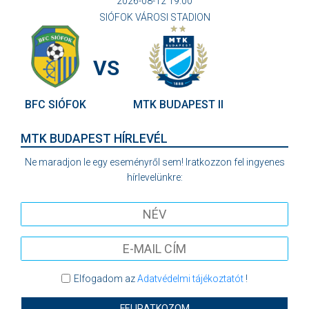
2026-08-12 19:00
SIÓFOK VÁROSI STADION
VS
BFC SIÓFOK
MTK BUDAPEST II
MTK BUDAPEST HÍRLEVÉL
Ne maradjon le egy eseményről sem! Iratkozzon fel ingyenes
hírlevelünkre:
Elfogadom az
Adatvédelmi tájékoztatót
!
FELIRATKOZOM