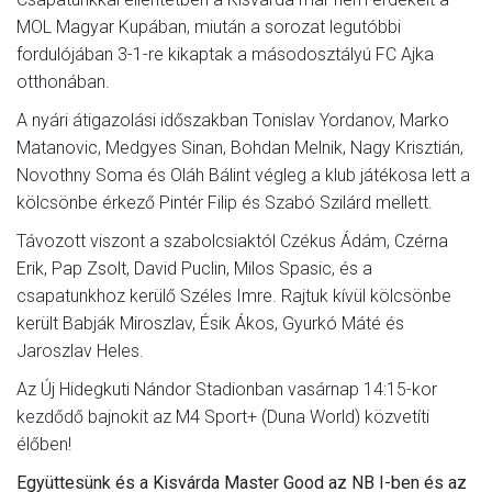
MOL Magyar Kupában, miután a sorozat legutóbbi
fordulójában 3-1-re kikaptak a másodosztályú FC Ajka
otthonában.
A nyári átigazolási időszakban Tonislav Yordanov, Marko
Matanovic, Medgyes Sinan, Bohdan Melnik, Nagy Krisztián,
Novothny Soma és Oláh Bálint végleg a klub játékosa lett a
kölcsönbe érkező Pintér Filip és Szabó Szilárd mellett.
Távozott viszont a szabolcsiaktól Czékus Ádám, Czérna
Erik, Pap Zsolt, David Puclin, Milos Spasic, és a
csapatunkhoz kerülő Széles Imre. Rajtuk kívül kölcsönbe
került Babják Miroszlav, Ésik Ákos, Gyurkó Máté és
Jaroszlav Heles.
Az Új Hidegkuti Nándor Stadionban vasárnap 14:15-kor
kezdődő bajnokit az M4 Sport+ (Duna World) közvetíti
élőben!
Együttesünk és a Kisvárda Master Good az NB I-ben és az