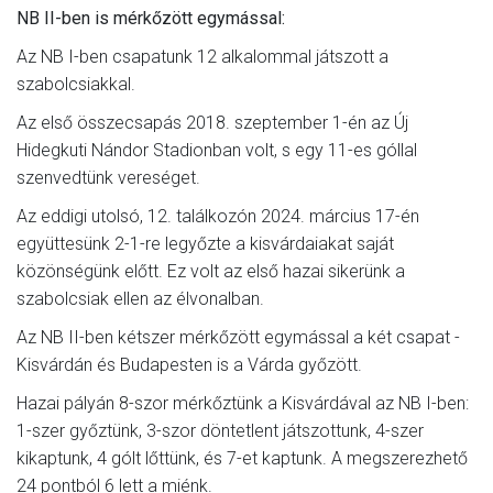
NB II-ben is mérkőzött egymással:
Az NB I-ben csapatunk 12 alkalommal játszott a
szabolcsiakkal.
Az első összecsapás 2018. szeptember 1-én az Új
Hidegkuti Nándor Stadionban volt, s egy 11-es góllal
szenvedtünk vereséget.
Az eddigi utolsó, 12. találkozón 2024. március 17-én
együttesünk 2-1-re legyőzte a kisvárdaiakat saját
közönségünk előtt. Ez volt az első hazai sikerünk a
szabolcsiak ellen az élvonalban.
Az NB II-ben kétszer mérkőzött egymással a két csapat -
Kisvárdán és Budapesten is a Várda győzött.
Hazai pályán 8-szor mérkőztünk a Kisvárdával az NB I-ben:
1-szer győztünk, 3-szor döntetlent játszottunk, 4-szer
kikaptunk, 4 gólt lőttünk, és 7-et kaptunk. A megszerezhető
24 pontból 6 lett a miénk.