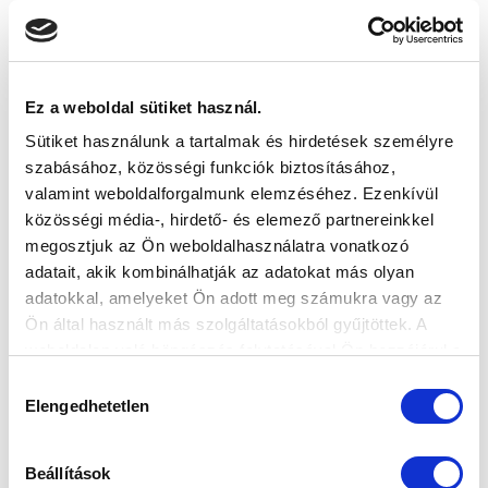
nemzetközi porondra.
Ez a weboldal sütiket használ.
CÍMKÉK:
Ellenfélbemutató
Kisvárda Master Good
Sütiket használunk a tartalmak és hirdetések személyre
Fizz Liga
szabásához, közösségi funkciók biztosításához,
valamint weboldalforgalmunk elemzéséhez. Ezenkívül
közösségi média-, hirdető- és elemező partnereinkkel
KAPCSOLÓDÓ CIKKEK
megosztjuk az Ön weboldalhasználatra vonatkozó
adatait, akik kombinálhatják az adatokat más olyan
adatokkal, amelyeket Ön adott meg számukra vagy az
Ön által használt más szolgáltatásokból gyűjtöttek. A
weboldalon való böngészés folytatásával Ön hozzájárul a
sütik használatához.
Hozzájárulás
Elengedhetetlen
kiválasztása
Beállítások