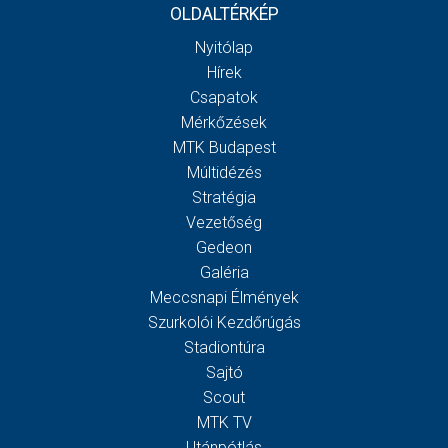
OLDALTÉRKÉP
Nyitólap
Hírek
Csapatok
Mérkőzések
MTK Budapest
Múltidézés
Stratégia
Vezetőség
Gedeon
Galéria
Meccsnapi Élmények
Szurkolói Kezdőrúgás
Stadiontúra
Sajtó
Scout
MTK TV
Utánpótlás