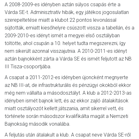
A 2008-2009-es idényben aztán súlyos csapás érte a
Várda SE-t. Adminisztratív hibák, egy játékos jogosulatlan
szerepeltetése miatt a klubot 22 pontos levonással
sújtották, emiatt kiesőhelyre csúszott vissza a tabellán, és a
2009-2010-es idényt ismét a megyei első osztályban
töltötte, ahol csupán a 10. helyet tudta megszerezni, így
nem sikerült azonnal visszajutnia. A 2010-2011-es idényt
aztán bajnokként zárta a Várda SE és ismét feljutott az NB
III Tisza-csoportjába.
A csapat a 2011-2012-es idényben újoncként megnyerte
az NB III-at, de infrastrukturális és pénzügyi okokból ekkor
még nem vállalta a másodosztályt. A klub a 2012-2013-as
idényben ismét bajnok lett, és az ekkor zajló átalakítások
miatt osztályozót kellett játszania, amit sikerrel vett, és
története során másodszor kvalifikálta magát a Nemzeti
Bajnokság második vonalába.
A feljutás után átalakult a klub. A csapat neve Várda SE-ről