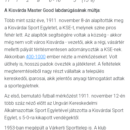
11 1 2 8 6 - 16 5 (15 %)
A Kisvárda Master Good labdarúgásának múltja:
Több mint száz éve, 1911. november 8-án alapították meg
a Kisvárdai Sport Egyletet, a KSE-t, melynek színe piros
fehér lett. Az alapítók segítségére voltak a község - akkor
még nem volt város Kisvárda - vezetői, akik a régi, vásártér
melletti pályát téritésmentesen adományozták a KSE-nek.
Akkoriban
400-1000
ember nézte a mérkőzéseket. Volt
ülőhely is, hosszú padok övezték a játékteret. A feltételek
megteremtéséből nagy részt vállaltak a település
kereskedői, iparosai, akik jelentős anyagi támogatást adtak
a sportegyletnek.
Az első, bemutató futball mérkőzést 1911. november 12-én
több száz néző előtt az Ungvári Kereskedelmi
Alkalmazottak Sport Egyletével játszotta a Kisvárdai Sport
Egylet, s 5-0-ra kikapott vendégektől.
1953-ban megépült a Várkerti Sporttelep is. A klub