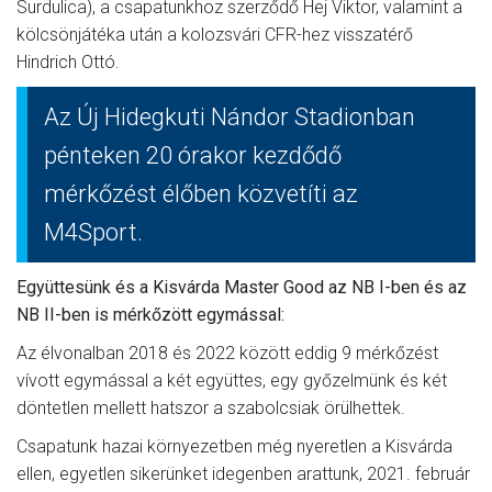
Surdulica), a csapatunkhoz szerződő Hej Viktor, valamint a
kölcsönjátéka után a kolozsvári CFR-hez visszatérő
Hindrich Ottó.
Az Új Hidegkuti Nándor Stadionban
pénteken 20 órakor kezdődő
mérkőzést élőben közvetíti az
M4Sport.
Együttesünk és a Kisvárda Master Good az NB I-ben és az
NB II-ben is mérkőzött egymással:
Az élvonalban 2018 és 2022 között eddig 9 mérkőzést
vívott egymással a két együttes, egy győzelmünk és két
döntetlen mellett hatszor a szabolcsiak örülhettek.
Csapatunk hazai környezetben még nyeretlen a Kisvárda
ellen, egyetlen sikerünket idegenben arattunk, 2021. február