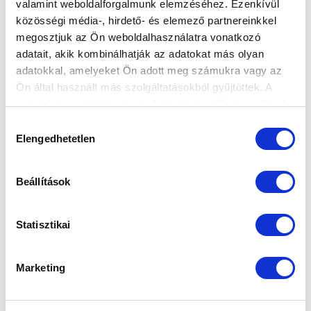
valamint weboldalforgalmunk elemzéséhez. Ezenkívül
közösségi média-, hirdető- és elemező partnereinkkel
megosztjuk az Ön weboldalhasználatra vonatkozó
adatait, akik kombinálhatják az adatokat más olyan
adatokkal, amelyeket Ön adott meg számukra vagy az
Ön által használt más szolgáltatásokból gyűjtöttek. A
weboldalon való böngészés folytatásával Ön hozzájárul a
MTK BUDAPEST - PUSKÁS AKADÉMIA FC
sütik használatához.
Hozzájárulás
2-3 ÖSSZEFOGLALÓ (VIDEÓ)
Elengedhetetlen
kiválasztása
2026-08-07
Ez történt a Puskás Akadémia FC elleni bajnoki
mérkőzésen.
Beállítások
Statisztikai
Marketing