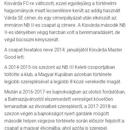
Kisvárda FC-re változott, ezzel egyidejűleg a történelmi
hagyományok miatt lecserélésre került az addig használt
Várda SE címer, és egy címerpályázat után elkészült az
immáron NB II-es csapat új címere. A Kisvárda második NB
II-es idényében végig harcban volt a bennmaradásért, de
végül búcsúzni kényszerült.
A csapat hivatalos neve 2014. januárjától Kisvárda Master
Good lett.
A 2014-2015-ös szezont az NB III Keleti-csoportjában
töltötte a klub, a Magyar Kupában azonban története
legjobb szereplésével a legjobb 8 közé verekedte magát.
Miután a 2016-2017-es bajnokságban az utolsó fordulóban,
a Balmazújvárostól elszenvedett vereséget követően
lemaradtak az élvonalbeli szereplésről, a 2017-2018-as
szezon végén a bajnokságot nyert gárdánk mögött
második helyen végezve története során először feljutott a
csapat a magyar élvonalba, ahol azóta is szerepel.