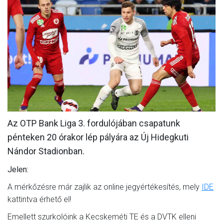
MÉRKŐZÉSEK
KLUB
GALÉRIA
SZURKOLÓI ÉLMÉNYEK
AKKREDITÁCIÓ
Az OTP Bank Liga 3. fordulójában csapatunk
pénteken 20 órakor lép pályára az Új Hidegkuti
Nándor Stadionban.
Jelen:
A mérkőzésre már zajlik az online jegyértékesítés, mely
IDE
kattintva érhető el!
Emellett szurkolóink a Kecskeméti TE és a DVTK elleni