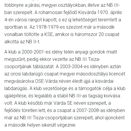
többnyire a járási, megyei osztályokban, illetve az NB III-
ban szerepelt. A rohamosan fejlődő Kisvárda 1970. április
4-én városi rangot kapott, s ez új lehetőséget teremtett a
sportban is. Az 1978-1979-es szezont már a második
vonalban töltötte a KSE, amikor is háromszor 20 csapat
alkotta az NB II-t.
A klub a 2000-2001-es idény telén anyagi gondok miatt
megszűnt, pedig ekkor vezette az NB III Tisza-
csoportjának táblázatát. A 2003-2004-es idényben aztán
az orosi labdarúgó csapat megyei másodosztályú licencét
megvásárolva OSE-Várda néven éledt újjá a kisvárdai
labdarúgás. A klub vezetősége és a támogatók célja a klub
újjáépítése, és legalább a stabil NB III-as tagság kivívása
volt. A klub később már Várda SE néven szerepelt, a
fejlődés töretlen lett, és a csapat a 2007-2008-as idényben
már az NB III Tisza-csoportjában szerepelt, ahol újoncként
a második helyen sikerült végeznie.