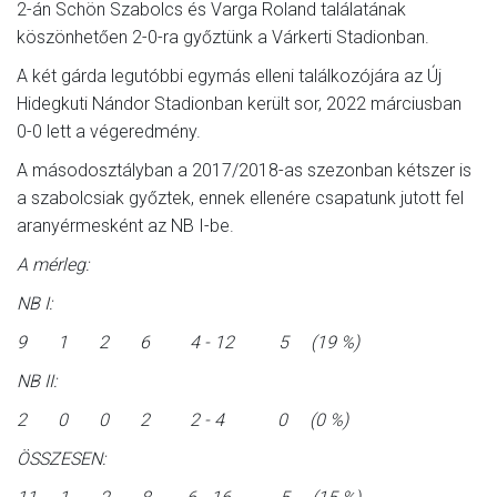
2-án Schön Szabolcs és Varga Roland találatának
köszönhetően 2-0-ra győztünk a Várkerti Stadionban.
A két gárda legutóbbi egymás elleni találkozójára az Új
Hidegkuti Nándor Stadionban került sor, 2022 márciusban
0-0 lett a végeredmény.
A másodosztályban a 2017/2018-as szezonban kétszer is
a szabolcsiak győztek, ennek ellenére csapatunk jutott fel
aranyérmesként az NB I-be.
A mérleg:
NB I:
9 1 2 6 4 - 12 5 (19 %)
NB II:
2 0 0 2 2 - 4 0 (0 %)
ÖSSZESEN: