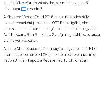
hazai találkozókra is vásárolhatnak már jegyet, erről
bővebben
ITT
olvashat!
A Kisvárda Master Good 2018-ban, a másodosztály
ezüstérmeseként jutott fel az OTP Bank Ligába, ahol
sorozatban a hatodik szezonját tölti a szabolcsi együttes.
Az NB I-ben a 9., a 8., az 5., a 2., míg a legutóbbi szezonban
a 6. helyen végeztek.
A szerb Milos Kruscsics által irányított együttes a ZTE FC
elleni idegenbeli sikerrel (2-0) kezdte a bajnokságot, míg
hétfőn 3-1-re kikapott a Kecskeméti TE otthonában.