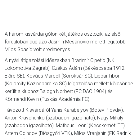
A három kisvárdai gólon két játékos osztozik, az első
fordulóban duplázó Jasmin Mesanovic mellett legutóbb
Milos Spasic volt eredményes.
A nyári átigazolási időszakban Branimir Cipetic (NK
Lokomotiva Zagreb), Czékus Ádám (Békéscsaba 1912
Előre SE), Kovács Marcell (Soroksár SC), Lippai Tibor
(Kolorcity Kazincbarcika SC) leigazolása mellett kölcsönbe
került a klubhoz Balogh Norbert (FC DAC 1904) és
Körmendi Kevin (Puskás Akadémia FC).
Távozott Kisvárdáról Yanis Karabelyov (Botev Plovdiv),
Anton Kravchenko (szabadon igazolható), Nagy Mihály
(szabadon igazolható), Matheus Leoni (Kecskeméti TE),
Artem Odincov (Diósgyőri VTK), Milos Vranjanin (FK Radnik