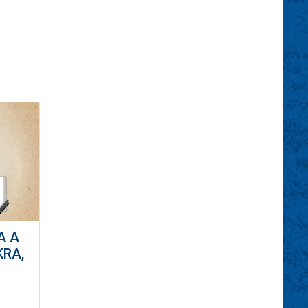
A A
KRA,