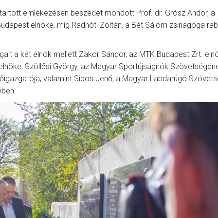
tartott emlékezésen beszédet mondott Prof. dr. Grósz Andor, a
dapest elnöke, míg Radnóti Zoltán, a Bét Sálom zsinagóga rabb
ait a két elnök mellett Zakor Sándor, az MTK Budapest Zrt. eln
 elnöke, Szöllősi György, az Magyar Sportújságírók Szövetségén
főigazgatója, valamint Sipos Jenő, a Magyar Labdarúgó Szövets
ében.