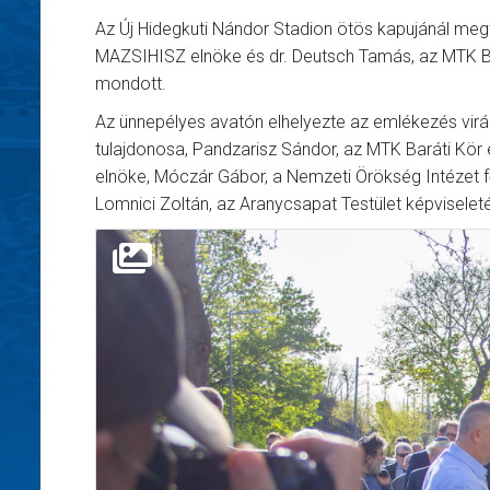
Az Új Hidegkuti Nándor Stadion ötös kapujánál meg
MAZSIHISZ elnöke és dr. Deutsch Tamás, az MTK Bu
mondott.
Az ünnepélyes avatón elhelyezte az emlékezés virág
tulajdonosa, Pandzarisz Sándor, az MTK Baráti Kör
elnöke, Móczár Gábor, a Nemzeti Örökség Intézet 
Lomnici Zoltán, az Aranycsapat Testület képviselet