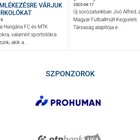
MLÉKEZÉSRE VÁRJUK
2025-04-17
Új sorozatunkban Joó Alfréd, 
URKOLÓKAT
Magyar Futballmúlt Kegyeleti
16
a Hungária FC és MTK
Társaság alapítója e...
okra, valamint sportolókra
nk, akik a...
SZPONZOROK