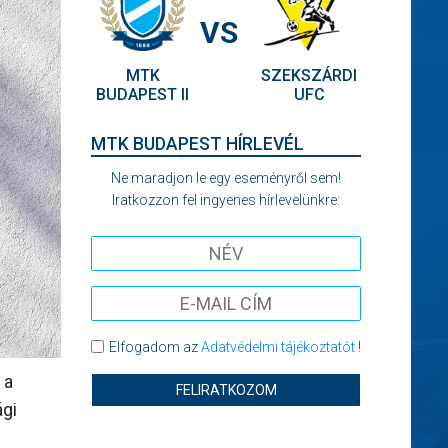
VS
MTK
SZEKSZÁRDI
BUDAPEST II
UFC
MTK BUDAPEST HÍRLEVÉL
Ne maradjon le egy eseményről sem!
Iratkozzon fel ingyenes hírlevelünkre:
Elfogadom az
Adatvédelmi tájékoztatót
!
 a
FELIRATKOZOM
ági