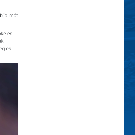
ija imát
öke és
ek
ég és