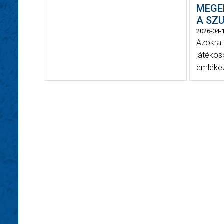
MEGE
A SZ
2026-04-
Azokra 
játékos
emlékezü