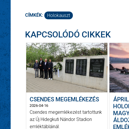
CÍMKÉK:
Holokauszt
KAPCSOLÓDÓ CIKKEK
CSENDES MEGEMLÉKEZÉS
ÁPRIL
HOLO
2026-04-16
Csendes megemlékezést tartottunk
MAGY
az Új Hidegkuti Nándor Stadion
ÁLDO
EMLÉ
emléktábláinál.