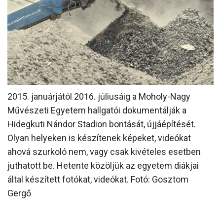
MÉRKŐZÉSEK
KLUB
GALÉRIA
SZURKOLÓI ÉLMÉNYEK
AKKREDITÁCIÓ
2015. januárjától 2016. júliusáig a Moholy-Nagy
Művészeti Egyetem hallgatói dokumentálják a
Hidegkuti Nándor Stadion bontását, újjáépítését.
Olyan helyeken is készítenek képeket, videókat
ahová szurkoló nem, vagy csak kivételes esetben
juthatott be. Hetente közöljük az egyetem diákjai
által készített fotókat, videókat. Fotó: Gosztom
Gergő