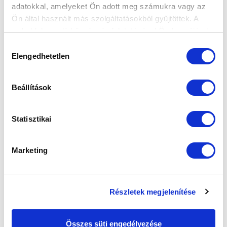
SZPONZOROK
adatokkal, amelyeket Ön adott meg számukra vagy az
Ön által használt más szolgáltatásokból gyűjtöttek. A
weboldalon való böngészés folytatásával Ön hozzájárul a
sütik használatához.
Hozzájárulás
Elengedhetetlen
kiválasztása
Beállítások
Statisztikai
Marketing
Részletek megjelenítése
Összes süti engedélyezése