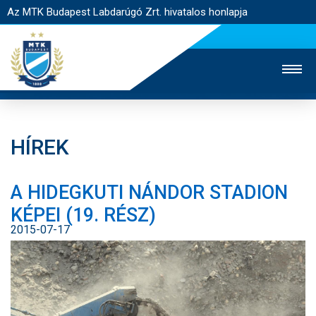
Az MTK Budapest Labdarúgó Zrt. hivatalos honlapja
HÍREK
MTK TV
UTÁNPÓTLÁS
NŐI SZAKÁG
A HIDEGKUTI NÁNDOR STADION
JEGYÉRTÉKESÍTÉS
WEBSHOP
STADION
KÉPEI (19. RÉSZ)
EGYESÜLET
KAPCSOLAT
2015-07-17
NYITÓLAP
HÍREK
CSAPATOK