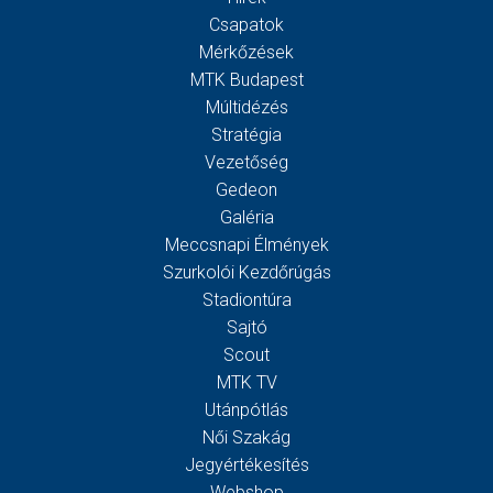
Csapatok
Mérkőzések
MTK Budapest
Múltidézés
Stratégia
Vezetőség
Gedeon
Galéria
Meccsnapi Élmények
Szurkolói Kezdőrúgás
Stadiontúra
Sajtó
Scout
MTK TV
Utánpótlás
Női Szakág
Jegyértékesítés
Webshop