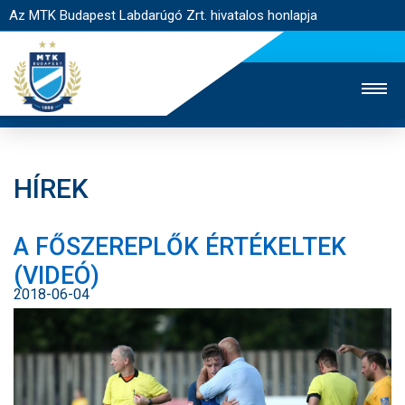
Az MTK Budapest Labdarúgó Zrt. hivatalos honlapja
HÍREK
MTK TV
UTÁNPÓTLÁS
NŐI SZAKÁG
A FŐSZEREPLŐK ÉRTÉKELTEK
JEGYÉRTÉKESÍTÉS
WEBSHOP
STADION
(VIDEÓ)
EGYESÜLET
KAPCSOLAT
2018-06-04
NYITÓLAP
HÍREK
CSAPATOK