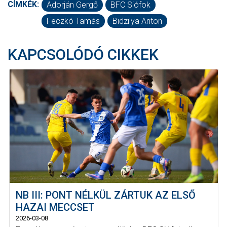
CÍMKÉK:
Adorján Gergő
BFC Siófok
Feczkó Tamás
Bidzilya Anton
KAPCSOLÓDÓ CIKKEK
NB III: PONT NÉLKÜL ZÁRTUK AZ ELSŐ
HAZAI MECCSET
2026-03-08