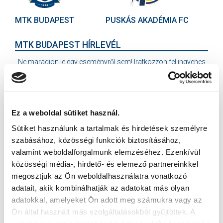
MTK BUDAPEST
PUSKÁS AKADÉMIA FC
MTK BUDAPEST HÍRLEVÉL
Ne maradjon le egy eseményről sem! Iratkozzon fel ingyenes
hírlevelünkre:
Ez a weboldal sütiket használ.
Sütiket használunk a tartalmak és hirdetések személyre
szabásához, közösségi funkciók biztosításához,
Elfogadom az
Adatvédelmi tájékoztatót
!
valamint weboldalforgalmunk elemzéséhez. Ezenkívül
közösségi média-, hirdető- és elemező partnereinkkel
FELIRATKOZOM
megosztjuk az Ön weboldalhasználatra vonatkozó
adatait, akik kombinálhatják az adatokat más olyan
adatokkal, amelyeket Ön adott meg számukra vagy az
SZPONZOROK
Ön által használt más szolgáltatásokból gyűjtöttek. A