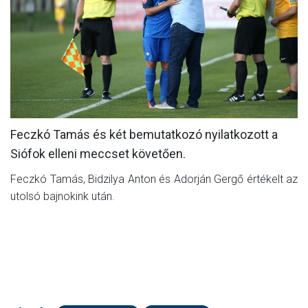
MÉRKŐZÉSEK
KLUB
GALÉRIA
SZURKOLÓI ÉLMÉNYEK
AKKREDITÁCIÓ
Feczkó Tamás és két bemutatkozó nyilatkozott a
Siófok elleni meccset követően.
Feczkó Tamás, Bidzilya Anton és Adorján Gergő értékelt az
utolsó bajnokink után.