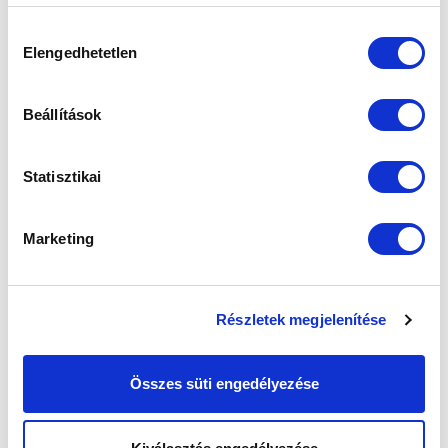
weboldalon való böngészés folytatásával Ön hozzájárul a
sütik használatához.
Hozzájárulás
Elengedhetetlen
kiválasztása
Beállítások
Statisztikai
Marketing
Részletek megjelenítése
Összes süti engedélyezése