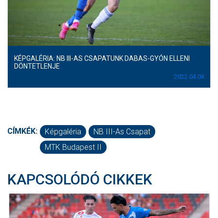
KÉPGALÉRIA: NB III-AS CSAPATUNK DABAS-GYÓN ELLENI
DÖNTETLENJE
2022.04.04
CÍMKÉK:
Képgaléria
NB III-As Csapat
MTK Budapest II
KAPCSOLÓDÓ CIKKEK