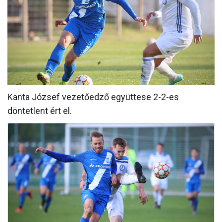
MÉRKŐZÉSEK
KLUB
GALÉRIA
SZURKOLÓI ÉLMÉNYEK
AKKREDITÁCIÓ
Kanta József vezetőedző együttese 2-2-es
döntetlent ért el.