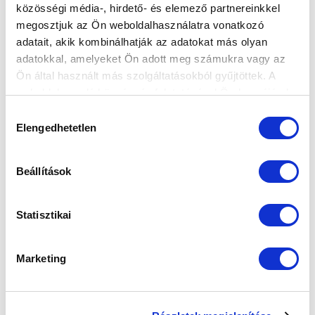
közösségi média-, hirdető- és elemező partnereinkkel
megosztjuk az Ön weboldalhasználatra vonatkozó
adatait, akik kombinálhatják az adatokat más olyan
adatokkal, amelyeket Ön adott meg számukra vagy az
Elfogadom az
Adatvédelmi tájékoztatót
!
Ön által használt más szolgáltatásokból gyűjtöttek. A
weboldalon való böngészés folytatásával Ön hozzájárul a
FELIRATKOZOM
sütik használatához.
Hozzájárulás
Elengedhetetlen
kiválasztása
SZPONZOROK
Beállítások
Statisztikai
Marketing