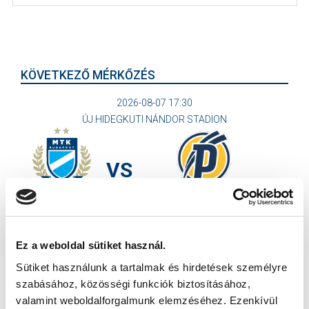
KÖVETKEZŐ MÉRKŐZÉS
2026-08-07 17:30
ÚJ HIDEGKUTI NÁNDOR STADION
VS
MTK BUDAPEST
PUSKÁS AKADÉMIA FC
MTK BUDAPEST HÍRLEVÉL
Ez a weboldal sütiket használ.
Ne maradjon le egy eseményről sem! Iratkozzon fel ingyenes
Sütiket használunk a tartalmak és hirdetések személyre
hírlevelünkre:
szabásához, közösségi funkciók biztosításához,
valamint weboldalforgalmunk elemzéséhez. Ezenkívül