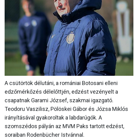
MÉRKŐZÉSEK
KLUB
GALÉRIA
SZURKOLÓI ÉLMÉNYEK
AKKREDITÁCIÓ
A csütörtök délutáni, a romániai Botosani elleni
edzőmérkőzés délelőttjén, edzést vezényelt a
csapatnak Garami József, szakmai igazgató.
Teodoru Vaszilisz, Pölöskei Gábor és Józsa Miklós
irányításával gyakoroltak a labdarúgók. A
szomszédos pályán az MVM Paks tartott edzést,
soraiban Rodenbücher Istvánnal.