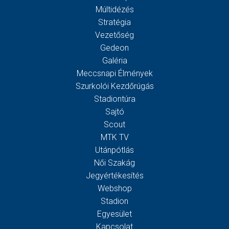
Múltidézés
Stratégia
Vezetőség
Gedeon
Galéria
Meccsnapi Élmények
Szurkolói Kezdőrúgás
Stadiontúra
Sajtó
Scout
MTK TV
Utánpótlás
Női Szakág
Jegyértékesítés
Webshop
Stadion
Egyesület
Kapcsolat