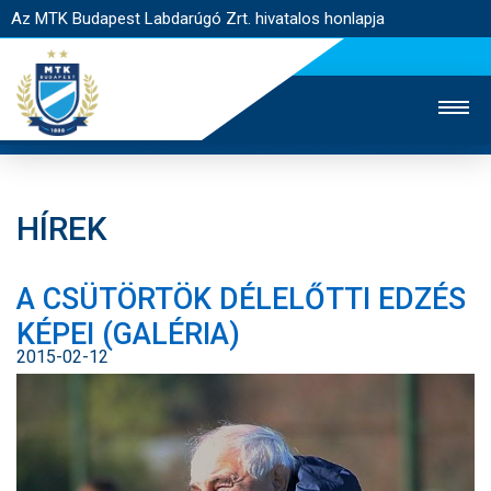
Az MTK Budapest Labdarúgó Zrt. hivatalos honlapja
HÍREK
MTK TV
UTÁNPÓTLÁS
NŐI SZAKÁG
A CSÜTÖRTÖK DÉLELŐTTI EDZÉS
JEGYÉRTÉKESÍTÉS
WEBSHOP
STADION
KÉPEI (GALÉRIA)
EGYESÜLET
KAPCSOLAT
2015-02-12
NYITÓLAP
HÍREK
CSAPATOK