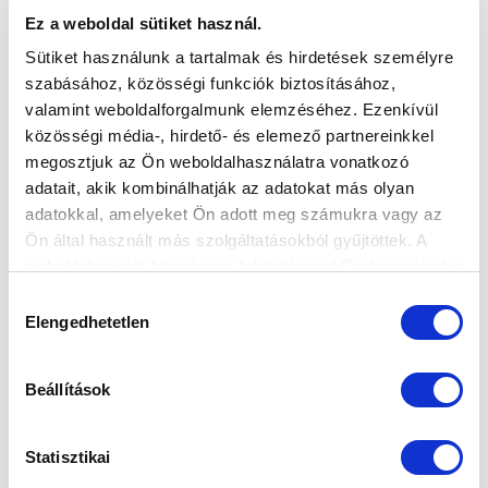
Ez a weboldal sütiket használ.
Sütiket használunk a tartalmak és hirdetések személyre
szabásához, közösségi funkciók biztosításához,
valamint weboldalforgalmunk elemzéséhez. Ezenkívül
közösségi média-, hirdető- és elemező partnereinkkel
megosztjuk az Ön weboldalhasználatra vonatkozó
adatait, akik kombinálhatják az adatokat más olyan
adatokkal, amelyeket Ön adott meg számukra vagy az
Ön által használt más szolgáltatásokból gyűjtöttek. A
weboldalon való böngészés folytatásával Ön hozzájárul a
sütik használatához.
Hozzájárulás
Elengedhetetlen
kiválasztása
Beállítások
Statisztikai