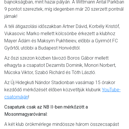
bajnokságban, mint hazai pályán. A Wittmann Antal Parkban
9 pontot szereztek, míg idegenben már 20 szerzett pontnál
járnak!
A téli átigazolási időszakban Artner Dávid, Korbély Kristóf,
Vukasovic Marko mellett kölcsönbe érkezett a klubhoz
Mayer Ádám és Maksym Pukhtieiev, előbbi a Gyirmót FC
Győrtől, utóbbi a Budapest Honvédtól.
Az őszi szezon közben távozó Boros Gábor mellett
elhagyta a csapatot Dezamits Dominik, Monori Norbert,
Múcska Viktor, Szabó Richárd és Tóth László.
Az Új Hidegkuti Nándor Stadionban vasárnap 15 órakor
kezdődő mérkőzését élőben közvetítjük klubunk
YouTube-
csatornáján
!
Csapatunk csak az NB II-ben mérkőzött a
Mosonmagyaróvárral:
A két klub örökmérlege mindössze három összecsapást