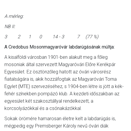
A mérleg:
NB II:
3 2 1 0 14 - 3 7 (77 %)
A Credobus Mosonmagyaróvár labdarúgásának múltja:
A kisalföldi városban 1901-ben alakult meg a főleg
mosoniak által szervezett Magyaróvári Előre Kerékpár
Egyesület. Ez ösztönzőleg hatott az óvári városrész
fiatalságára is, akik hozzáfogtak az Magyaróvári Torna
Egylet (MTE) szervezéséhez, s 1904-ben létre is jött a kék-
fehér színekben pompázó klub. A kezdeti időszakban az
egyesület két szakosztállyal rendelkezett, a
korcsolyázókkal és a csónakázókkal.
Sokak örömére hamarosan életre kelt a labdarúgás is,
mégpedig egy Premsberger Károly nevű óvári diák