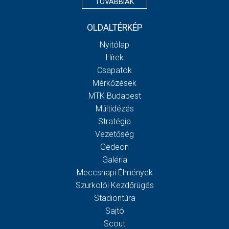
TOVÁBBIAK
OLDALTÉRKÉP
Nyitólap
Hírek
Csapatok
Mérkőzések
MTK Budapest
Múltidézés
Stratégia
Vezetőség
Gedeon
Galéria
Meccsnapi Élmények
Szurkolói Kezdőrúgás
Stadiontúra
Sajtó
Scout