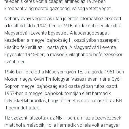
felében sikeres volt a csapat, aminek az 1929-ben
kirobbant világméretű gazdasági válság vetett véget.
Néhány évnyi vegetálás után jelentős állomáshoz érkezett
a kisalföldi klub. 1941-ben az MTE utódaként megalakult a
Magyaróvári Levente Egyesület. A labdarúgócsapat
kezdetben a megyei bajnokság II. osztályában szerepelt,
később felkerült az I. osztályba. A Magyaróvári Levente
Egyesület 1945-ben, a második világháború befejezésekor
szűnt meg.
1946-ban létrejött a Műselyemgyári TE, s a gárda 1951-ben
Mosonmagyaróvári Timföldgyári Vasas néven már a Győr-
Sopron megyei bajnokság első osztályában futballozott.
1957-ben a megyei bajnokok tornáján elért harmadik
helyükkel kiharcolták, hogy történetük során először az NB
II-ben indulhattak.
Tíz szezont játszottak az NB II-ben, ami az átszervezések
miatt hol a második, hol a harmadik vonala volt a magyar