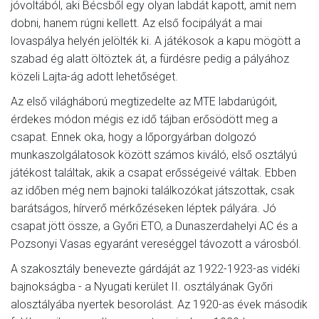
jóvoltából, aki Bécsből egy olyan labdát kapott, amit nem
dobni, hanem rúgni kellett. Az első focipályát a mai
lovaspálya helyén jelölték ki. A játékosok a kapu mögött a
szabad ég alatt öltöztek át, a fürdésre pedig a pályához
közeli Lajta-ág adott lehetőséget.
Az első világháború megtizedelte az MTE labdarúgóit,
érdekes módon mégis ez idő tájban erősödött meg a
csapat. Ennek oka, hogy a lőporgyárban dolgozó
munkaszolgálatosok között számos kiváló, első osztályú
játékost találtak, akik a csapat erősségeivé váltak. Ebben
az időben még nem bajnoki találkozókat játszottak, csak
barátságos, hírverő mérkőzéseken léptek pályára. Jó
csapat jött össze, a Győri ETO, a Dunaszerdahelyi AC és a
Pozsonyi Vasas egyaránt vereséggel távozott a városból.
A szakosztály benevezte gárdáját az 1922-1923-as vidéki
bajnokságba - a Nyugati kerület II. osztályának Győri
alosztályába nyertek besorolást. Az 1920-as évek második