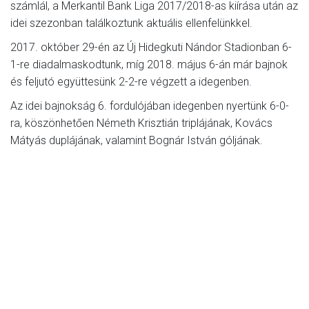
számlál, a Merkantil Bank Liga 2017/2018-as kiírása után az
idei szezonban találkoztunk aktuális ellenfelünkkel.
2017. október 29-én az Új Hidegkuti Nándor Stadionban 6-
1-re diadalmaskodtunk, míg 2018. május 6-án már bajnok
és feljutó együttesünk 2-2-re végzett a idegenben.
Az idei bajnokság 6. fordulójában idegenben nyertünk 6-0-
ra, köszönhetően Németh Krisztián triplájának, Kovács
Mátyás duplájának, valamint Bognár István góljának.