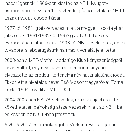
labdarúgásnak. 1966-ban kiestek az NB II Nyugati-
csoportjából, s ezután 11 esztendeig futballoztak az NB III
Észak-nyugati csoportjában.
1977-től 1981-ig átszervezés miatt a megyei I. osztályban
játszottak. 1981-1982-től 1997-ig az NB III Bakony
csoportjában futballoztak. 1998-tól NB II-esek lettek, de ez
továbbra is labdarúgásunk harmadik vonalát jelentette.
2003-ban a MTE-Motim Labdarúgó Klub kényszerűségből
nevet váltott, egy névhasználati per során ugyanis
elvesztette az eredeti, történelmi név használatának jogát.
Ekkor lett a hivatalos neve: Első Mosonmagyaróvári Torna
Egylet 1904, rövidítve MTE 1904.
2004-2005-ben NB I/B-sek voltak, majd az újabb, szinte
követhetetlen bajnokság átszervezések miatt az NB II-ben,
és később az NB III-ban játszottak.
A 2016-2017-es bajnokságot a Merkantil Bank Ligában