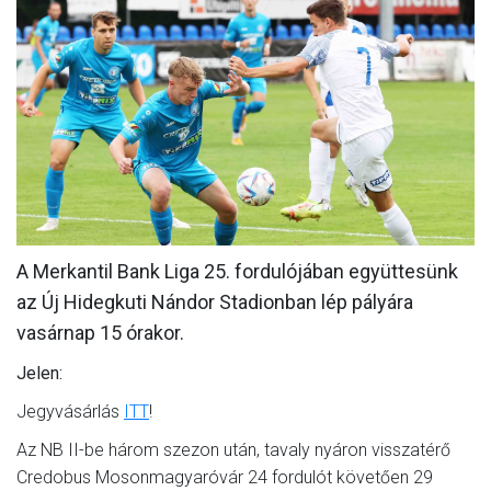
MÉRKŐZÉSEK
KLUB
GALÉRIA
SZURKOLÓI ÉLMÉNYEK
AKKREDITÁCIÓ
A Merkantil Bank Liga 25. fordulójában együttesünk
az Új Hidegkuti Nándor Stadionban lép pályára
vasárnap 15 órakor.
Jelen:
Jegyvásárlás
ITT
!
Az NB II-be három szezon után, tavaly nyáron visszatérő
Credobus Mosonmagyaróvár 24 fordulót követően 29