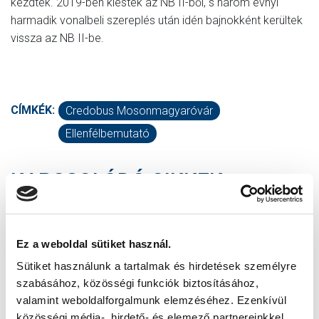
kezdték. 2019-ben kiestek az NB II-ből, s három évnyi
harmadik vonalbeli szereplés után idén bajnokként kerültek
vissza az NB II-be.
CÍMKÉK:
Credobus Mosonmagyaróvár
Ellenfélbemutató
KAPCSOLÓDÓ CIKKEK
Ez a weboldal sütiket használ.
Sütiket használunk a tartalmak és hirdetések személyre
szabásához, közösségi funkciók biztosításához,
valamint weboldalforgalmunk elemzéséhez. Ezenkívül
közösségi média-, hirdető- és elemező partnereinkkel