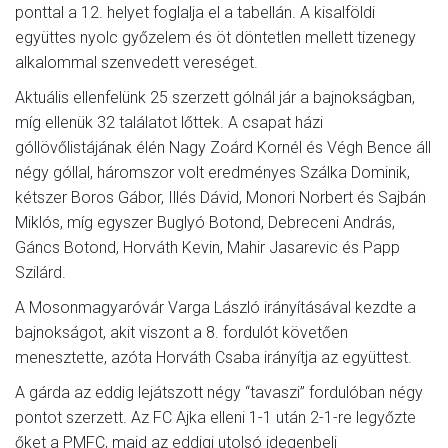
ponttal a 12. helyet foglalja el a tabellán. A kisalföldi
együttes nyolc győzelem és öt döntetlen mellett tizenegy
alkalommal szenvedett vereséget.
Aktuális ellenfelünk 25 szerzett gólnál jár a bajnokságban,
míg ellenük 32 találatot lőttek. A csapat házi
góllövőlistájának élén Nagy Zoárd Kornél és Végh Bence áll
négy góllal, háromszor volt eredményes Szálka Dominik,
kétszer Boros Gábor, Illés Dávid, Monori Norbert és Sajbán
Miklós, míg egyszer Buglyó Botond, Debreceni András,
Gáncs Botond, Horváth Kevin, Mahir Jasarevic és Papp
Szilárd.
A Mosonmagyaróvár Varga László irányításával kezdte a
bajnokságot, akit viszont a 8. fordulót követően
menesztette, azóta Horváth Csaba irányítja az együttest.
A gárda az eddig lejátszott négy “tavaszi” fordulóban négy
pontot szerzett. Az FC Ajka elleni 1-1 után 2-1-re legyőzte
őket a PMFC, majd az eddigi utolsó idegenbeli