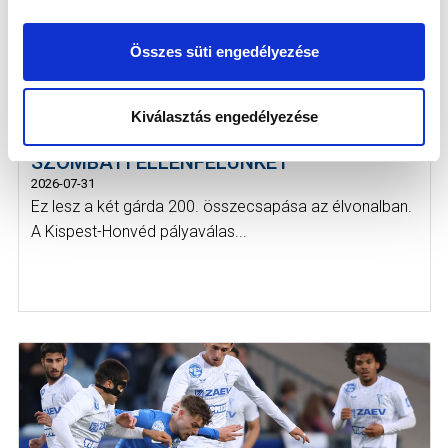
Összes süti engedélyezése
AZ NB I-BE FELJUTOTT HONVÉD
Kiválasztás engedélyezése
VENDÉGEI LESZÜNK - BEMUTATJUK
SZOMBATI ELLENFELÜNKET
2026-07-31
Ez lesz a két gárda 200. összecsapása az élvonalban.
A Kispest-Honvéd pályaválas...