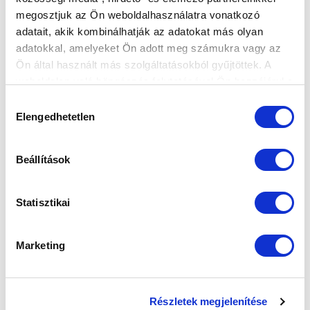
megosztjuk az Ön weboldalhasználatra vonatkozó
adatait, akik kombinálhatják az adatokat más olyan
adatokkal, amelyeket Ön adott meg számukra vagy az
A PUSKÁS AKADÉMIA ELLEN FOLYTATJUK
Ön által használt más szolgáltatásokból gyűjtöttek. A
A BAJNOKSÁGOT - BEMUTATJUK
weboldalon való böngészés folytatásával Ön hozzájárul a
PÉNTEKI ELLENFELÜNKET
sütik használatához.
Hozzájárulás
2026-08-04
Elengedhetetlen
kiválasztása
A 2026-2027-es bajnokság 3. fordulójában pénteken
17:30-kor a Puskás Akadémia FC...
Beállítások
Statisztikai
Marketing
Részletek megjelenítése