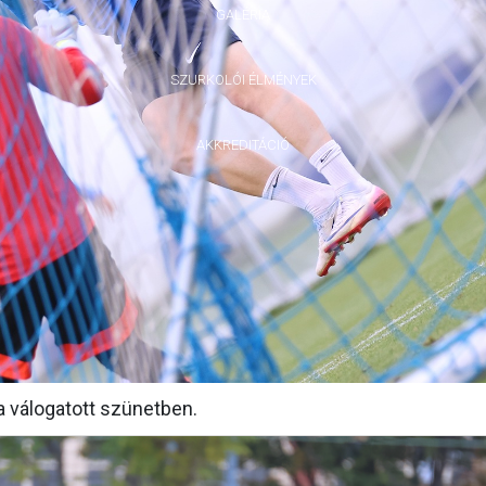
GALÉRIA
SZURKOLÓI ÉLMÉNYEK
AKKREDITÁCIÓ
 a válogatott szünetben.