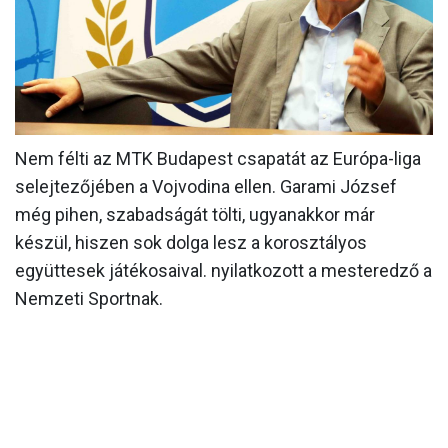
MÉRKŐZÉSEK
KLUB
GALÉRIA
SZURKOLÓI ÉLMÉNYEK
Nem félti az MTK Budapest csapatát az Európa-liga
selejtezőjében a Vojvodina ellen. Garami József
AKKREDITÁCIÓ
még pihen, szabadságát tölti, ugyanakkor már
készül, hiszen sok dolga lesz a korosztályos
együttesek játékosaival. nyilatkozott a mesteredző a
Nemzeti Sportnak.