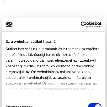
KÖVETKEZŐ MÉRKŐZÉS
2026-08-09 17:30
Ez a weboldal sütiket használ.
SÁNDOR KÁROLY LABDARÚGÓ AKADÉMIA
Sütiket használunk a tartalmak és hirdetések személyre
szabásához, közösségi funkciók biztosításához,
VS
valamint weboldalforgalmunk elemzéséhez. Ezenkívül
közösségi média-, hirdető- és elemező partnereinkkel
megosztjuk az Ön weboldalhasználatra vonatkozó
MTK BUDAPEST II
SZEKSZÁRDI UFC
adatait, akik kombinálhatják az adatokat más olyan
adatokkal, amelyeket Ön adott meg számukra vagy az
MTK BUDAPEST HÍRLEVÉL
Ön által használt más szolgáltatásokból gyűjtöttek. A
Ne maradjon le egy eseményről sem! Iratkozzon fel ingyenes
weboldalon való böngészés folytatásával Ön hozzájárul a
hírlevelünkre:
sütik használatához.
Hozzájárulás
Elengedhetetlen