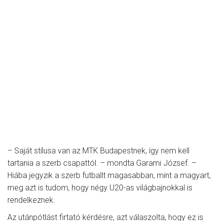
– Saját stílusa van az MTK Budapestnek, így nem kell
tartania a szerb csapattól. – mondta Garami József. –
Hiába jegyzik a szerb futballt magasabban, mint a magyart,
meg azt is tudom, hogy négy U20-as világbajnokkal is
rendelkeznek.
Az utánpótlást firtató kérdésre, azt válaszolta, hogy ez is