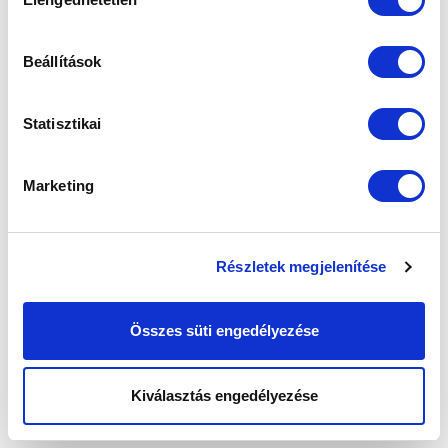
kiválasztása
Beállítások
Elfogadom az
Adatvédelmi tájékoztatót
!
Statisztikai
FELIRATKOZOM
Marketing
SZPONZOROK
Részletek megjelenítése
Összes süti engedélyezése
Kiválasztás engedélyezése