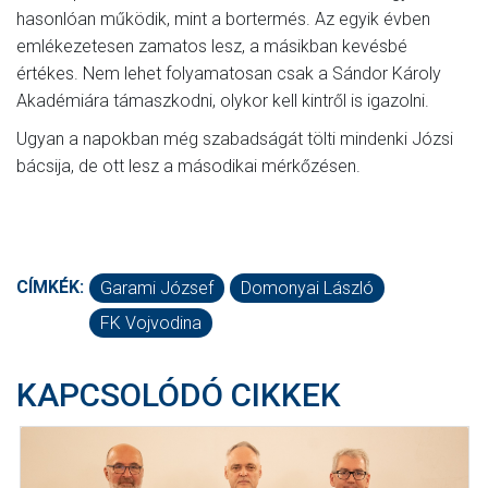
hasonlóan működik, mint a bortermés. Az egyik évben
emlékezetesen zamatos lesz, a másikban kevésbé
értékes. Nem lehet folyamatosan csak a Sándor Károly
Akadémiára támaszkodni, olykor kell kintről is igazolni.
Ugyan a napokban még szabadságát tölti mindenki Józsi
bácsija, de ott lesz a másodikai mérkőzésen.
CÍMKÉK:
Garami József
Domonyai László
FK Vojvodina
KAPCSOLÓDÓ CIKKEK