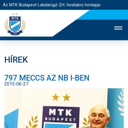
Az MTK Budapest Labdarúgó Zrt. hivatalos honlapja
HÍREK
MTK TV
UTÁNPÓTLÁS
NŐI SZAKÁG
797 MECCS AZ NB I-BEN
JEGYÉRTÉKESÍTÉS
WEBSHOP
STADION
2015-06-27
EGYESÜLET
KAPCSOLAT
NYITÓLAP
HÍREK
CSAPATOK