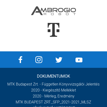
DOKUMENTUMOK
MTK Budapest Zrt. - Független Könyvvizsgálói Jelentés
2020 - Kiegészítő Melléklet
2020 - Mérleg, Eredmény
MTK BUDAPEST ZRT._SFP_2021-2021_MLSZ