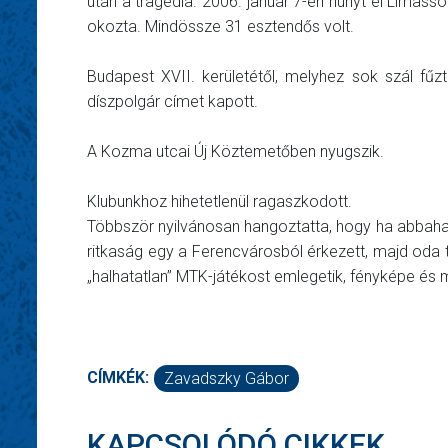
után a tragédia. 2006. január 7-én hunyt el Limasso
okozta. Mindössze 31 esztendős volt.
Budapest XVII. kerületétől, melyhez sok szál fűz
díszpolgár címet kapott.
A Kozma utcai Új Köztemetőben nyugszik.
Klubunkhoz hihetetlenül ragaszkodott.
Többször nyilvánosan hangoztatta, hogy ha abbahagyj
ritkaság egy a Ferencvárosból érkezett, majd oda t
„halhatatlan” MTK-játékost emlegetik, fényképe és 
CÍMKÉK:
Zavadszky Gábor
KAPCSOLÓDÓ CIKKEK