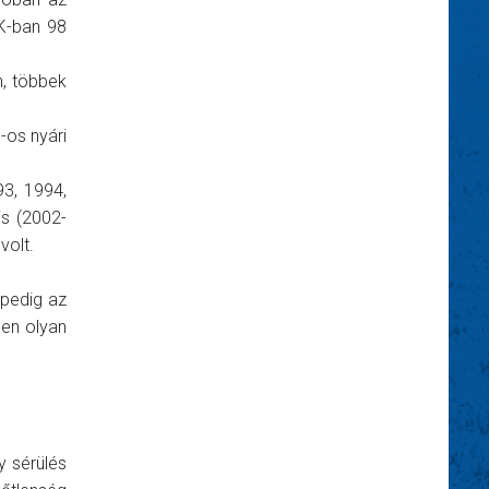
TK-ban 98
n, többek
-os nyári
3, 1994,
is (2002-
volt.
 pedig az
len olyan
y sérülés