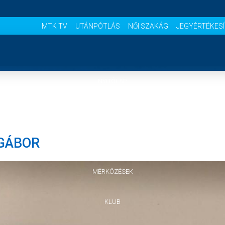
MTK TV
UTÁNPÓTLÁS
NŐI SZAKÁG
JEGYÉRTÉKES
NYITÓLAP
HÍREK
 GÁBOR
CSAPATOK
MÉRKŐZÉSEK
KLUB