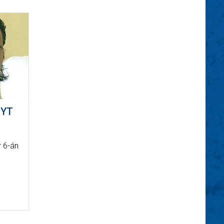
NYT
 6-án