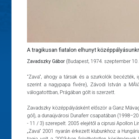
A tragikusan fiatalon elhunyt középpályásun
Zavadszky Gábor
(Budapest, 1974. szeptember 10. 
"Zava", ahogy a társak és a szurkolók becézték, i
szerint a nagypapa fivére), Závodi István a MÁV
válogatottban, Prágában gólt is szerzett.
Zavadszky középpályásként először a Ganz Mávag
gól), a dunaújvárosi Dunaferr csapatában (1998–2
- 11 / 3) szerepelt. 2005 elejétől a ciprusi Apollon L
„Zava” 2001 nyarán érkezett klubunkhoz a Hungária 
tagja volt a 2003-ban felejthetetlen körülmények