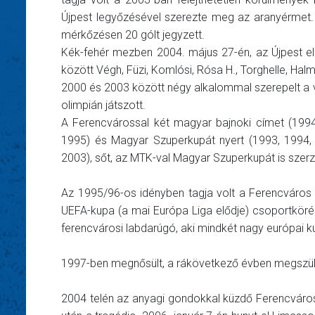
Újpest legyőzésével szerezte meg az aranyérmet.
mérkőzésen 20 gólt jegyzett.
Kék-fehér mezben 2004. május 27-én, az Újpest ell
között Végh, Füzi, Komlósi, Rósa H., Torghelle, Hal
2000 és 2003 között négy alkalommal szerepelt a v
olimpián játszott.
A Ferencvárossal két magyar bajnoki címet (199
1995) és Magyar Szuperkupát nyert (1993, 1994, 1
2003), sőt, az MTK-val Magyar Szuperkupát is szerze
Az 1995/96-os idényben tagja volt a Ferencváros
UEFA-kupa (a mai Európa Liga elődje) csoportkörébe
ferencvárosi labdarúgó, aki mindkét nagy európai 
1997-ben megnősült, a rákövetkező évben megszület
2004 telén az anyagi gondokkal küzdő Ferencvárostó