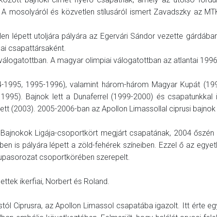
 A mosolyáról és közvetlen stílusáról ismert Zavadszky az M
en lépett utoljára pályára az Egervári Sándor vezette gárdába
mai csapattársaként.
álogatottban. A magyar olimpiai válogatottban az atlantai 1996
4-1995, 1995-1996), valamint három-három Magyar Kupát (199
995). Bajnok lett a Dunaferrel (1999-2000) és csapatunkkal 
tt (2003). 2005-2006-ban az Apollon Limassollal ciprusi bajnok 
 Bajnokok Ligája-csoportkört megjárt csapatának, 2004 őszén
n is pályára lépett a zöld-fehérek színeiben. Ezzel ő az egyet
kupasorozat csoportkörében szerepelt.
tek ikerfiai, Norbert és Roland.
l Ciprusra, az Apollon Limassol csapatába igazolt. Itt érte eg