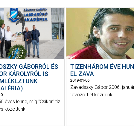
DSZKY GÁBORRÓL ÉS
TIZENHÁROM ÉVE HU
OR KÁROLYRÓL IS
EL ZAVA
MLÉKEZTÜNK
2019-01-06
Zavadszky Gábor 2006. január
ALÉRIA)
távozott el közülünk.
10
0 éves lenne, míg "Csikar" tíz
cs közöttünk.