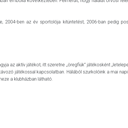
lban embólia következtében. Felmerült, hogy halálát orvosi fele
te, 2004-ben az év sportolója kitüntetést, 2006-ban pedig p
a az aktív játékot, itt szeretne „öregfiúk” játékosként „letelepe
ávozó játékossal kapcsolatban. Hálából szurkolóink a mai napig
meze a klubházban látható.