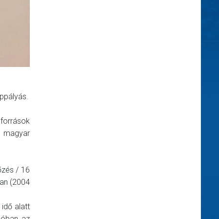
ppályás.
 források
a magyar
zés / 16
ban (2004
idő alatt
ulóban az