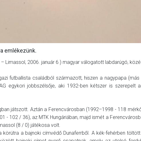
kra emlékezünk.
– Limassol, 2006. január 6.) magyar válogatott labdarúgó, közé
gazi futballista családból származott, hiszen a nagypapa (más
AG egykori jobbszélsője, aki 1932-ben kétszer is szerepelt 
ban játszott. Aztán a Ferencvárosban (1992–1998 - 118 mérkő
001 - 102 / 36), az MTK Hungáriában, majd ismét a Ferencváros
imassol (8 / 0) játékosa volt.
körútra a bajnoki címvédő Dunaferrből. A kék-fehérben töltött 
 között bajnoki címet nyerő csapatnak, amely az utolsó ford