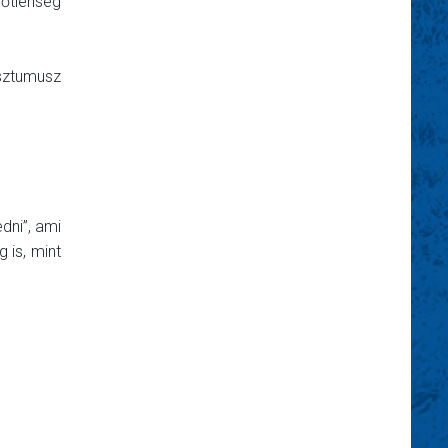
lőtlenség
osztumusz
dni”, ami
 is, mint