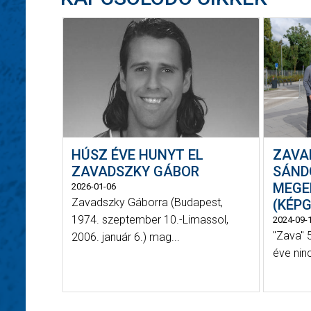
HÚSZ ÉVE HUNYT EL
ZAVA
ZAVADSZKY GÁBOR
SÁND
MEGE
2026-01-06
Zavadszky Gáborra (Budapest,
(KÉPG
1974. szeptember 10.-Limassol,
2024-09-
"Zava" 5
2006. január 6.) mag...
éve nin