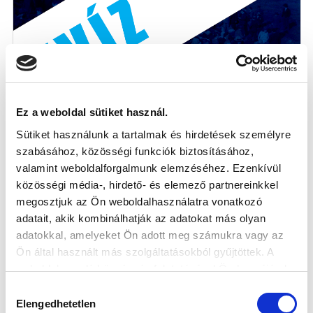
Ez a weboldal sütiket használ.
Sütiket használunk a tartalmak és hirdetések személyre
szabásához, közösségi funkciók biztosításához,
MTK FUTBALL KVÍZ - 2023-AS
valamint weboldalforgalmunk elemzéséhez. Ezenkívül
ÉVFORDULÓK - MEGVANNAK A
közösségi média-, hirdető- és elemező partnereinkkel
GYŐZTESEK
megosztjuk az Ön weboldalhasználatra vonatkozó
2023-04-03
adatait, akik kombinálhatják az adatokat más olyan
Idén lesz 135 éve, hogy megalakult az MTK, a Magyar
adatokkal, amelyeket Ön adott meg számukra vagy az
Testgyakorlók Köre, az első...
Ön által használt más szolgáltatásokból gyűjtöttek. A
weboldalon való böngészés folytatásával Ön hozzájárul a
sütik használatához.
Hozzájárulás
Elengedhetetlen
kiválasztása