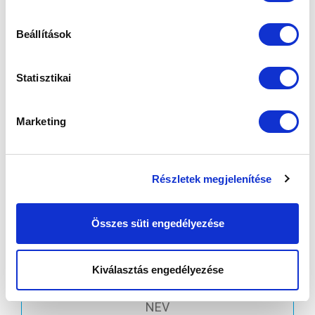
Beállítások
KÖVETKEZŐ MÉRKŐZÉS
Statisztikai
2026-08-09 17:30
SÁNDOR KÁROLY LABDARÚGÓ AKADÉMIA
Marketing
VS
Részletek megjelenítése
MTK BUDAPEST II
SZEKSZÁRDI UFC
Összes süti engedélyezése
MTK BUDAPEST HÍRLEVÉL
Ne maradjon le egy eseményről sem! Iratkozzon fel ingyenes
Kiválasztás engedélyezése
hírlevelünkre: