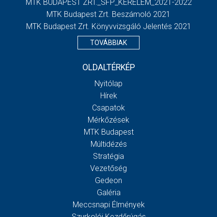
MTK BUDAPEST ZRT._SFP_KERELEM_2021-2022
MTK Budapest Zrt. Beszámoló 2021
MTK Budapest Zrt. Könyvvizsgáló Jelentés 2021
TOVÁBBIAK
OLDALTÉRKÉP
Nyitólap
Hírek
Csapatok
Mérkőzések
MTK Budapest
Múltidézés
Stratégia
Vezetőség
Gedeon
Galéria
Meccsnapi Élmények
Szurkolói Kezdőrúgás