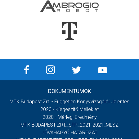
DOKUMENTUMOK
MTK Budapest Zrt. - Független Könyvvizsgálói Jelentés
2020 - Kiegészítő Melléklet
2020 - Mérleg, Eredmény
MTK BUDAPEST ZRT._SFP_2021-2021_MLSZ
JÓVÁHAGYÓ HATÁROZAT