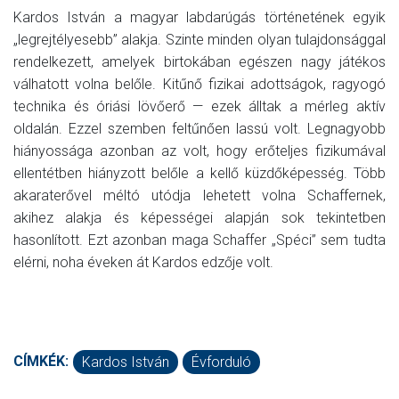
Kardos István a magyar labdarúgás történetének egyik
„legrejtélyesebb” alakja. Szinte minden olyan tulajdonsággal
rendelkezett, amelyek birtokában egészen nagy játékos
válhatott volna belőle. Kitűnő fizikai adottságok, ragyogó
technika és óriási lövőerő — ezek álltak a mérleg aktív
oldalán. Ezzel szemben feltűnően lassú volt. Legnagyobb
hiányossága azonban az volt, hogy erőteljes fizikumával
ellentétben hiányzott belőle a kellő küzdőképesség. Több
akaraterővel méltó utódja lehetett volna Schaffernek,
akihez alakja és képességei alapján sok tekintetben
hasonlított. Ezt azonban maga Schaffer „Spéci” sem tudta
elérni, noha éveken át Kardos edzője volt.
CÍMKÉK:
Kardos István
Évforduló