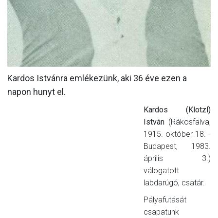
Kardos Istvánra emlékezünk, aki 36 éve ezen a
napon hunyt el.
Kardos (Klotzl)
István
(Rákosfalva,
1915. október 18. -
Budapest, 1983.
április 3.)
válogatott
labdarúgó, csatár.
Pályafutását
csapatunk