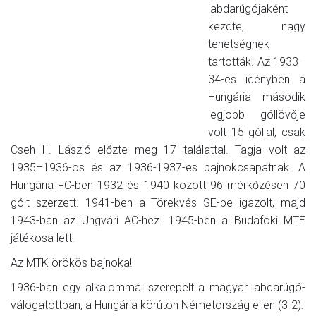
labdarúgójaként
kezdte, nagy
tehetségnek
tartották. Az 1933–
34-es idényben a
Hungária második
legjobb góllövője
volt 15 góllal, csak
Cseh II. László előzte meg 17 találattal. Tagja volt az
1935–1936-os és az 1936-1937-es bajnokcsapatnak. A
Hungária FC-ben 1932 és 1940 között 96 mérkőzésen 70
gólt szerzett. 1941-ben a Törekvés SE-be igazolt, majd
1943-ban az Ungvári AC-hez. 1945-ben a Budafoki MTE
játékosa lett.
Az MTK örökös bajnoka!
1936-ban egy alkalommal szerepelt a magyar labdarúgó-
válogatottban, a Hungária körúton Németország ellen (3-2).