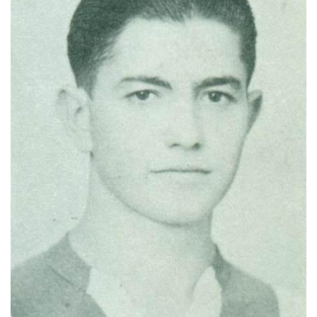
MÉRKŐZÉSEK
KLUB
GALÉRIA
SZURKOLÓI ÉLMÉNYEK
AKKREDITÁCIÓ