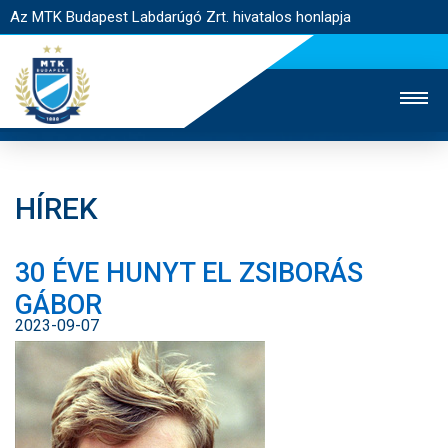
Az MTK Budapest Labdarúgó Zrt. hivatalos honlapja
HÍREK
MTK TV
UTÁNPÓTLÁS
NŐI SZAKÁG
30 ÉVE HUNYT EL ZSIBORÁS
JEGYÉRTÉKESÍTÉS
WEBSHOP
STADION
GÁBOR
EGYESÜLET
KAPCSOLAT
2023-09-07
NYITÓLAP
HÍREK
CSAPATOK