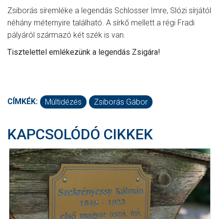
Zsiborás síremléke a legendás Schlosser Imre, Slózi sírjától
néhány méternyire található. A sírkő mellett a régi Fradi
pályáról származó két szék is van.
Tisztelettel emlékezünk a legendás Zsigára!
CÍMKÉK:
Múltidézés
Zsiborás Gábor
KAPCSOLÓDÓ CIKKEK