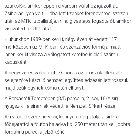
szurkolók, amikor éppen a városi riválishoz igazolt át.
Zsiborás ilyen volt. Hiába lett tizenkét ferencvárosi szezon
után az MTK futballistája, mindig vastaps fogadta őt, amikor
visszatért az Üllői útra.
Klubunkhoz 1989-ben került, négy éven át védett 117
mérkőzésen az MTK-ban, és szenzációs formája miatt
innen került vissza a válogatott keretbe is első számú
kapusként.
A négyszeres válogatott Zsiborás az oroszok elleni vb-
selejtezőre készülő nemzeti együttes edzésén lett rosszul,
majd szűk egyheti kóma után elhunyt.
A Farkasréti Temetőben (8/B parcella, 2. sor, 18/A sír)
nyugszik - a síremlék védett, a Nemzeti Sírkert része.
Aki virágot szeretne vinni, könnyen megtalálja a sírt - a
főbejárattól a főúton haladva kb. 250 méter után kell jobbra
fordulni a parcella jelző kőnél.