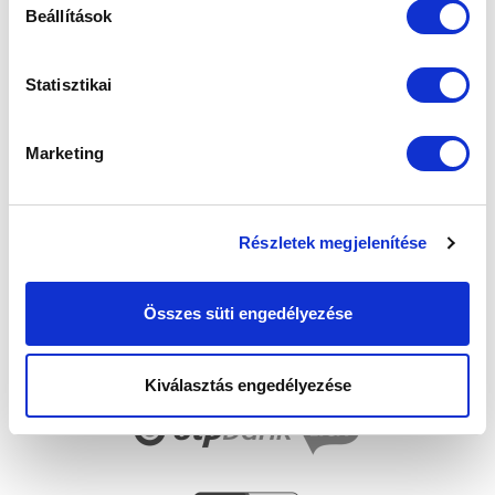
Elfogadom az
Adatvédelmi tájékoztatót
!
Beállítások
FELIRATKOZOM
Statisztikai
SZPONZOROK
Marketing
Részletek megjelenítése
Összes süti engedélyezése
Kiválasztás engedélyezése