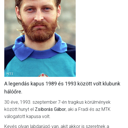
MÉRKŐZÉSEK
KLUB
GALÉRIA
SZURKOLÓI ÉLMÉNYEK
AKKREDITÁCIÓ
A legendás kapus 1989 és 1993 között volt klubunk
hálóőre.
30 éve, 1993. szeptember 7-én tragikus körülmények
között hunyt el
Zsiborás Gábor
, aki a Fradi és az MTK
válogatott kapusa volt.
Kevés olyan labdarúgó van, akit akkor is szeretnek a