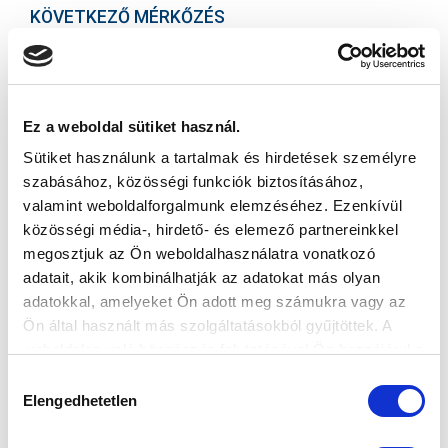
KÖVETKEZŐ MÉRKŐZÉS
2026-08-09 17:30
SÁNDOR KÁROLY LABDARÚGÓ AKADÉMIA
Ez a weboldal sütiket használ.
VS
Sütiket használunk a tartalmak és hirdetések személyre
szabásához, közösségi funkciók biztosításához,
valamint weboldalforgalmunk elemzéséhez. Ezenkívül
MTK BUDAPEST II
SZEKSZÁRDI UFC
közösségi média-, hirdető- és elemező partnereinkkel
megosztjuk az Ön weboldalhasználatra vonatkozó
MTK BUDAPEST HÍRLEVÉL
adatait, akik kombinálhatják az adatokat más olyan
Ne maradjon le egy eseményről sem! Iratkozzon fel ingyenes
adatokkal, amelyeket Ön adott meg számukra vagy az
hírlevelünkre:
Ön által használt más szolgáltatásokból gyűjtöttek. A
weboldalon való böngészés folytatásával Ön hozzájárul a
sütik használatához.
Hozzájárulás
Elengedhetetlen
kiválasztása