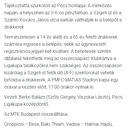
Tájékoztatta szurkolóit az Pécs honlapja. A mérkőzés
napján, a helyszínen az 5-6-os pénztárban, a Szigeti út és a
Szántó Kovács János utca sarkán válthatják ki a belépőt a
drukkerek.
Természetesen a 14 év alatti és a 65 év feletti drukkerek
számára ingyenes a belépés, nekik az úgynevezett
regisztrációs jegyet kell kiváltani. A bérletesek szintén
díjtalanul tekinthetik meg az összecsapást. Klubkártya a
Ligakupa találkozókra nem szükséges. Az összecsapáson
kizárólag a Szigeti út felőli ülő (A-F) szektorokat vehetik
birtokba a drukkerek. A PMFC-MATIAS Stadion kapui egy
órával a kezdés előtt, 17:00 órakor nyitnak ki.
Vezeti: Berke Balázs (Szőts Gergely, Viszokai László), Pécs,
Ligakupa-középdöntő.
Az MTK Budapest összeállítása:
Groppioni – Bese, Baki, Thiam, Vadnai – Halmai, Hajdú,