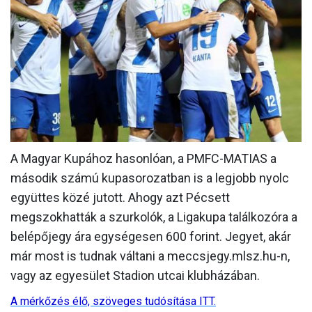
MÉRKŐZÉSEK
KLUB
GALÉRIA
SZURKOLÓI ÉLMÉNYEK
AKKREDITÁCIÓ
A Magyar Kupához hasonlóan, a PMFC-MATIAS a
második számú kupasorozatban is a legjobb nyolc
együttes közé jutott. Ahogy azt Pécsett
megszokhatták a szurkolók, a Ligakupa találkozóra a
belépőjegy ára egységesen 600 forint. Jegyet, akár
már most is tudnak váltani a meccsjegy.mlsz.hu-n,
vagy az egyesület Stadion utcai klubházában.
A mérkőzés élő, szöveges tudósítása ITT.