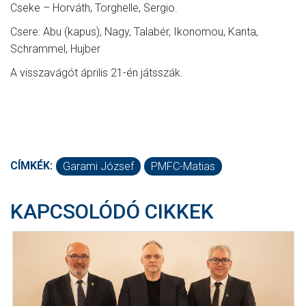
Cseke – Horváth, Torghelle, Sergio.
Csere: Abu (kapus), Nagy, Talabér, Ikonomou, Kanta,
Schrammel, Hujber
A visszavágót április 21-én játsszák.
CÍMKÉK:
Garami József
PMFC-Matias
KAPCSOLÓDÓ CIKKEK