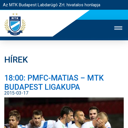
Az MTK Budapest Labdarúgó Zrt. hivatalos honlapja
HÍREK
MTK TV
UTÁNPÓTLÁS
NŐI SZAKÁG
18:00: PMFC-MATIAS – MTK
JEGYÉRTÉKESÍTÉS
WEBSHOP
STADION
BUDAPEST LIGAKUPA
EGYESÜLET
KAPCSOLAT
2015-03-17
NYITÓLAP
HÍREK
CSAPATOK