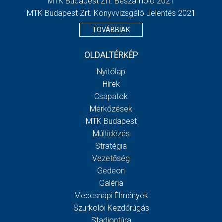
MTK Budapest Zrt. Beszámoló 2021
MTK Budapest Zrt. Könyvvizsgáló Jelentés 2021
TOVÁBBIAK
OLDALTÉRKÉP
Nyitólap
Hírek
Csapatok
Mérkőzések
MTK Budapest
Múltidézés
Stratégia
Vezetőség
Gedeon
Galéria
Meccsnapi Élmények
Szurkolói Kezdőrúgás
Stadiontúra