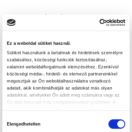
KÖVETKEZŐ MÉRKŐZÉS
2026-08-09 17:30
SÁNDOR KÁROLY LABDARÚGÓ AKADÉMIA
Ez a weboldal sütiket használ.
Sütiket használunk a tartalmak és hirdetések személyre
VS
szabásához, közösségi funkciók biztosításához,
valamint weboldalforgalmunk elemzéséhez. Ezenkívül
MTK BUDAPEST II
SZEKSZÁRDI UFC
közösségi média-, hirdető- és elemező partnereinkkel
megosztjuk az Ön weboldalhasználatra vonatkozó
MTK BUDAPEST HÍRLEVÉL
adatait, akik kombinálhatják az adatokat más olyan
adatokkal, amelyeket Ön adott meg számukra vagy az
Ne maradjon le egy eseményről sem! Iratkozzon fel ingyenes
Ön által használt más szolgáltatásokból gyűjtöttek. A
hírlevelünkre:
weboldalon való böngészés folytatásával Ön hozzájárul a
sütik használatához.
Hozzájárulás
Elengedhetetlen
kiválasztása