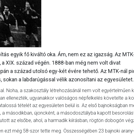
GALÉRIA
SZURKOLÓI ÉLMÉNYEK
AKKREDITÁCIÓ
apítás egyik fő kiváltó oka. Ám, nem ez az igazság. Az MTK
e, a XIX. század végén. 1888-ban még nem volt divat
supán a század utolsó egy-két évére tehető. Az MTK-nál pi
, sokan a labdarúgással vélik azonosítani az egyesületet.
al. Noha, a szakosztály létrehozásánál nem volt egyértelműen 
an ellenezték, ugyanakkor valóságos népfelkelés követelte a ko
atalossá tételét az egyesületen belül is. Az első bajnokságban 
ub, a másodikban, újoncként, a másodosztályba kapott besorolást
jutott az elsőbe, ahol, a harmadik kiírásban, rögtön dobogón vég
en ezt még 58-szor tette meg. Összességében 23 bajnoki arany-