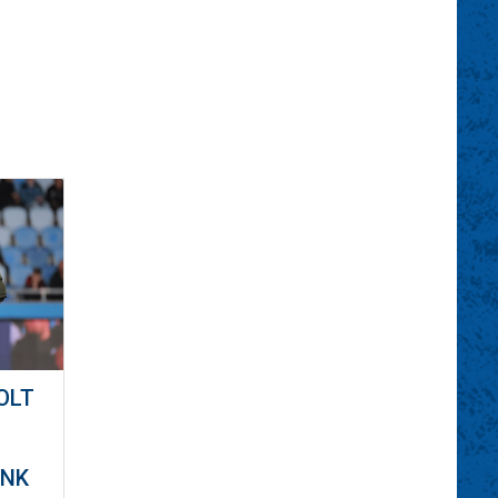
OLT
ÜNK