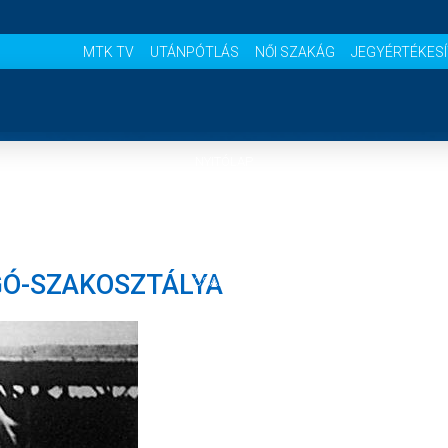
MTK TV
UTÁNPÓTLÁS
NŐI SZAKÁG
JEGYÉRTÉKES
NYITÓLAP
HÍREK
GÓ-SZAKOSZTÁLYA
CSAPATOK
MÉRKŐZÉSEK
KLUB