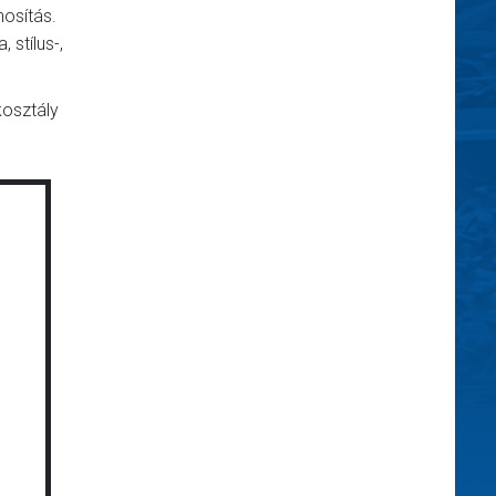
nosítás.
stílus-,
kosztály