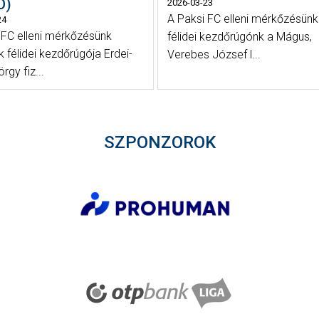
Ó)
2026-03-23
A Paksi FC elleni mérkőzésünk
24
 FC elleni mérkőzésünk
félidei kezdőrúgónk a Mágus,
 félidei kezdőrúgója Erdei-
Verebes József l...
örgy fiz...
SZPONZOROK