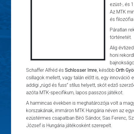
ezüst-, és 
Az MTK min
és filozófia
Páratlan re
történetét.
Alig évtized
honi rekord
bajnokságo
Schaffer Alfréd és
Schlosser Imre
, később
Orth Gyö
csillagok mellett, vagy talán előtt is, egy innovác
addigi „rúgd és fuss” stílus helyett, skót edző szer
azóta MTK-specifikum, lapos passzos játékot.
A harmincas években is meghatározója volt a magyar
korszakának, immáron MTK Hungária néven az egyes
ezüstérmes csapatban Bíró Sándor, Sas Ferenc, Sza
József is Hungária játékosként szerepelt.