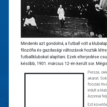
Mindenki azt gondolná, a futball volt a klubal
filozófia és gazdasági változások hozták létr
futballklubokat alapítani. Ezek elterjedése c
később, 1901. március 12-én került sor. Mégis
Persze, okk
akarat. Sok
focizás hiv
indult a kl
Azonnal fel
Ezt követő