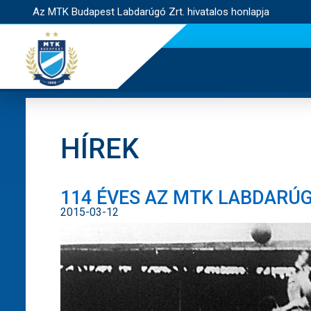
Az MTK Budapest Labdarúgó Zrt. hivatalos honlapja
HÍREK
114 ÉVES AZ MTK LABDARÚ
2015-03-12