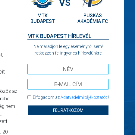
VS
MTK
PUSKÁS
BUDAPEST
AKADÉMIA FC
MTK BUDAPEST HÍRLEVÉL
Ne maradjon le egy eseményről sem!
Iratkozzon fel ingyenes hírlevelünkre:
-t
cit
közös az
Elfogadom az
Adatvédelmi tájékoztatót
!
rabeli
még nem
FELIRATKOZOM
.
zett.
, 20