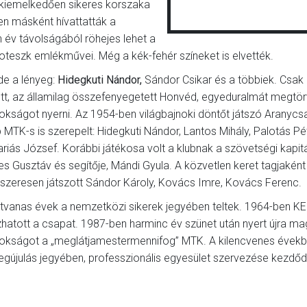
, kiemelkedően sikeres korszaka
n másként hívattatták a
n év távolságából röhejes lehet a
oteszk emlékművei. Még a kék-fehér színeket is elvették.
de a lényeg:
Hidegkuti Nándor,
Sándor Csikar és a többiek. Csa
tt, az államilag összefenyegetett Honvéd, egyeduralmát megtö
okságot nyerni. Az 1954-ben világbajnoki döntőt játszó Aranyc
 MTK-s is szerepelt: Hidegkuti Nándor, Lantos Mihály, Palotás Pé
riás József. Korábbi játékosa volt a klubnak a szövetségi kapit
s Gusztáv és segítője, Mándi Gyula. A közvetlen keret tagjaként
szeresen játszott Sándor Károly, Kovács Imre, Kovács Ferenc.
tvanas évek a nemzetközi sikerek jegyében teltek. 1964-ben K
zhatott a csapat. 1987-ben harminc év szünet után nyert újra ma
okságot a „meglátjamestermennifog” MTK. A kilencvenes évekb
egújulás jegyében, professzionális egyesület szervezése kezdőd