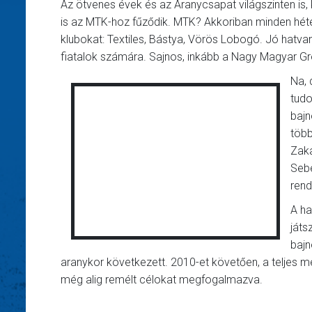
Az ötvenes évek és az Aranycsapat világszinten is
is az MTK-hoz fűződik. MTK? Akkoriban minden héte
klubokat: Textiles, Bástya, Vörös Lobogó. Jó hatva
fiatalok számára. Sajnos, inkább a Nagy Magyar Gr
Na, 
tudo
bajn
több
Zaka
Sebe
rend
A ha
játs
bajn
aranykor következett. 2010-et követően, a teljes m
még alig remélt célokat megfogalmazva.