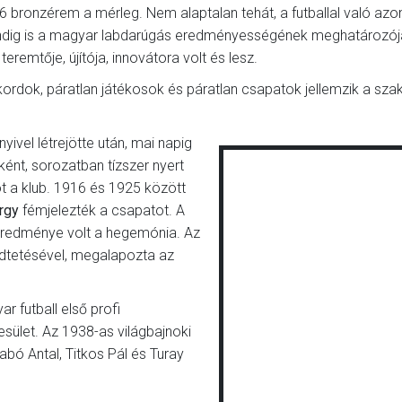
16 bronzérem a mérleg. Nem alaptalan tehát, a futballal való azo
dig is a magyar labdarúgás eredményességének meghatározója, 
 teremtője, újítója, innovátora volt és lesz.
kordok, páratlan játékosok és páratlan csapatok jellemzik a sza
nyivel létrejötte után, mai napig
ként, sorozatban tízszer nyert
t a klub. 1916 és 1925 között
rgy
fémjelezték a csapatot. A
ió eredménye volt a hegemónia. Az
ződtetésével, megalapozta az
 futball első profi
ület. Az 1938-as világbajnoki
bó Antal, Titkos Pál és Turay