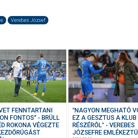
re
Verebes József
EVET FENNTARTANI
"NAGYON MEGHATÓ V
ON FONTOS” - BRÜLL
EZ A GESZTUS A KLUB
ÉD ROKONA VÉGEZTE
RÉSZÉRŐL" - VEREBES
 KEZDŐRÚGÁST
JÓZSEFRE EMLÉKEZT