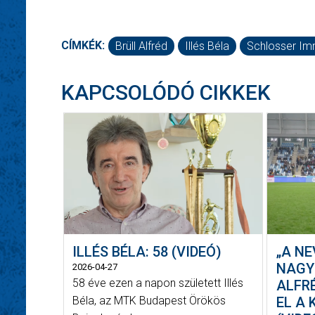
CÍMKÉK:
Brüll Alfréd
Illés Béla
Schlosser Im
KAPCSOLÓDÓ CIKKEK
ILLÉS BÉLA: 58 (VIDEÓ)
„A N
NAGY
2026-04-27
58 éve ezen a napon született Illés
ALFR
Béla, az MTK Budapest Örökös
EL A