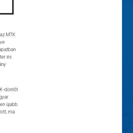
k az MTK
rve
sapatban
ter és
ány
EK-döntőt
gyar
en újabb
ött, ma