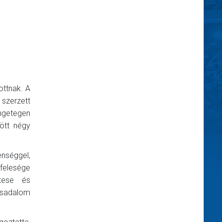
ottnak. A
szerzett
ngetegen
ött négy
enséggel,
 felesége
ttese és
sadalom