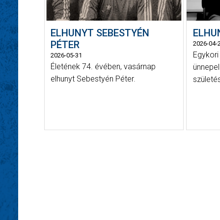
ELHUNYT SEBESTYÉN
ELHU
PÉTER
2026-04-
Egykori 
2026-05-31
Életének 74. évében, vasárnap
ünnepel
elhunyt Sebestyén Péter.
születé