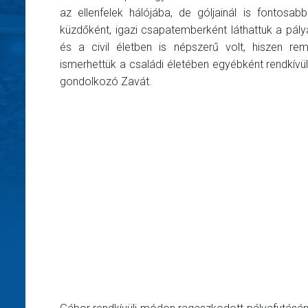
az ellenfelek hálójába, de góljainál is fontosab
küzdőként, igazi csapatemberként láthattuk a pály
és a civil életben is népszerű volt, hiszen re
ismerhettük a családi életében egyébként rendkívü
gondolkozó Zavát.