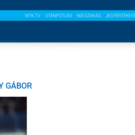
MTK TV
UTÁNPÓTLÁS
NŐI SZAKÁG
JEGYÉRTÉKES
NYITÓLAP
HÍREK
KY GÁBOR
CSAPATOK
MÉRKŐZÉSEK
KLUB