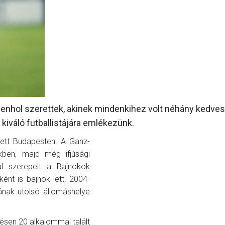
GALÉRIA
SZURKOLÓI ÉLMÉNYEK
AKKREDITÁCIÓ
denhol szerettek, akinek mindenkihez volt néhány kedves
iváló futballistájára emlékezünk.
ett Budapesten. A Ganz-
őkben, majd még ifjúsági
al szerepelt a Bajnokok
ént is bajnok lett. 2004-
sának utolsó állomáshelye
sen 20 alkalommal talált