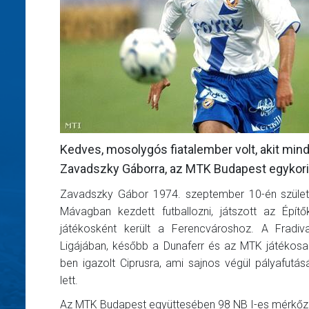
Kedves, mosolygós fiatalember volt, akit min
Zavadszky Gáborra, az MTK Budapest egykori k
Zavadszky Gábor 1974. szeptember 10-én szület
Mávagban kezdett futballozni, játszott az Épít
játékosként került a Ferencvároshoz. A Fradiv
Ligájában, később a Dunaferr és az MTK játékosak
ben igazolt Ciprusra, ami sajnos végül pályafutá
lett.
Az MTK Budapest együttesében 98 NB I-es mérkőzé