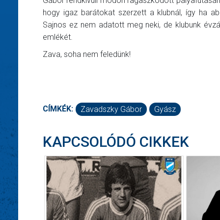
Gábor rendkívüli módon ragaszkodott pályafutásán
hogy igaz barátokat szerzett a klubnál, így ha abb
Sajnos ez nem adatott meg neki, de klubunk évzá
emlékét.
Zava, soha nem feledünk!
CÍMKÉK:
Zavadszky Gábor
Gyász
KAPCSOLÓDÓ CIKKEK