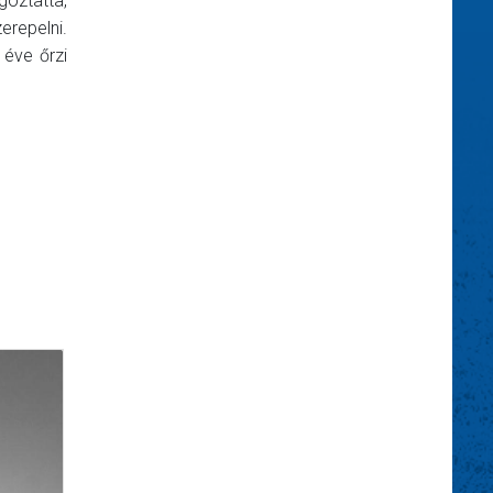
goztatta,
erepelni.
éve őrzi