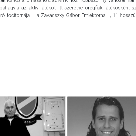
ak fontos állomásához, az MTK hoz. Többször nyilvánosan han
ahagyja az aktív játékot, itt szeretne öregfiúk játékosként sz
ró focitornája – a Zavadszky Gábor Emléktorna –, 11 hosszú 