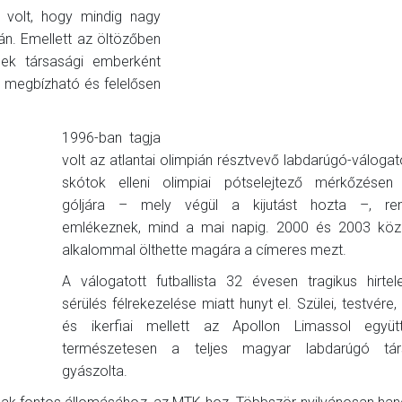
b volt, hogy mindig nagy
án. Emellett az öltözőben
mek társasági emberként
l megbízható és felelősen
1996-ban tagja
volt az atlantai olimpián résztvevő labdarúgó-válogat
skótok elleni olimpiai pótselejtező mérkőzésen 
góljára – mely végül a kijutást hozta –, re
emlékeznek, mind a mai napig. 2000 és 2003 köz
alkalommal ölthette magára a címeres mezt.
A válogatott futballista 32 évesen tragikus hirtel
sérülés félrekezelése miatt hunyt el. Szülei, testvére,
és ikerfiai mellett az Apollon Limassol együ
természetesen a teljes magyar labdarúgó tár
gyászolta.