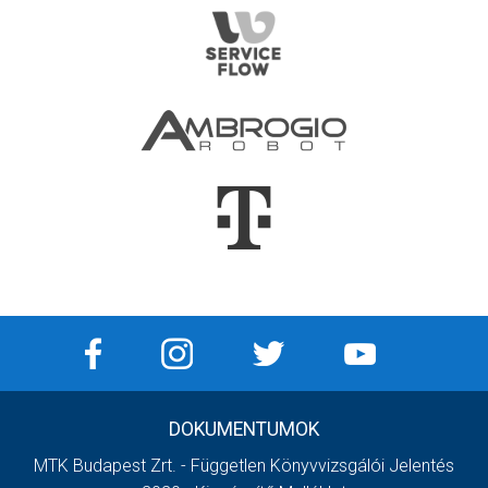
DOKUMENTUMOK
MTK Budapest Zrt. - Független Könyvvizsgálói Jelentés