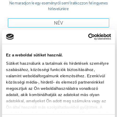
Ne maradjon le egy eseményről sem! Iratkozzon fel ingyenes
hírlevelünkre:
Elfogadom az
Adatvédelmi tájékoztatót
!
Ez a weboldal sütiket használ.
FELIRATKOZOM
Sütiket használunk a tartalmak és hirdetések személyre
szabásához, közösségi funkciók biztosításához,
valamint weboldalforgalmunk elemzéséhez. Ezenkívül
SZPONZOROK
közösségi média-, hirdető- és elemező partnereinkkel
megosztjuk az Ön weboldalhasználatra vonatkozó
adatait, akik kombinálhatják az adatokat más olyan
adatokkal, amelyeket Ön adott meg számukra vagy az
Ön által használt más szolgáltatásokból gyűjtöttek. A
weboldalon való böngészés folytatásával Ön hozzájárul a