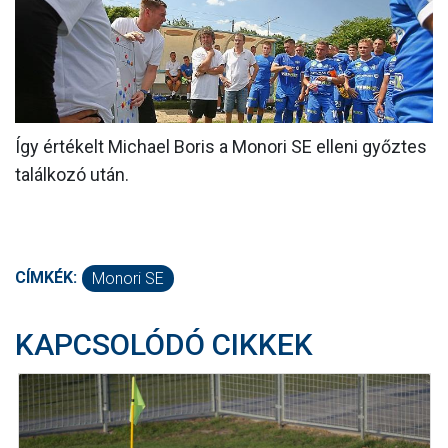
MÉRKŐZÉSEK
KLUB
GALÉRIA
Így értékelt Michael Boris a Monori SE elleni győztes
SZURKOLÓI ÉLMÉNYEK
találkozó után.
AKKREDITÁCIÓ
CÍMKÉK:
Monori SE
KAPCSOLÓDÓ CIKKEK