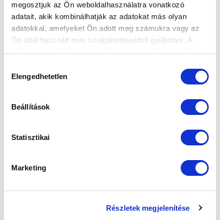
megosztjuk az Ön weboldalhasználatra vonatkozó
adatait, akik kombinálhatják az adatokat más olyan
adatokkal, amelyeket Ön adott meg számukra vagy az
Ön által használt más szolgáltatásokból gyűjtöttek. A
weboldalon való böngészés folytatásával Ön hozzájárul a
sütik használatához.
Hozzájárulás
Elengedhetetlen
kiválasztása
Beállítások
Statisztikai
Marketing
AZ ÚJ HIDEGKUTI NÁNDOR STADION
2015.10.30
Részletek megjelenítése