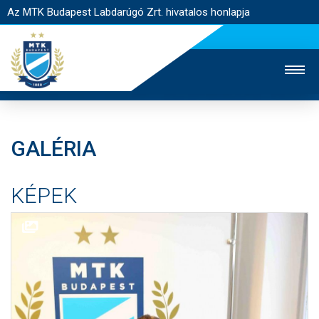
Az MTK Budapest Labdarúgó Zrt. hivatalos honlapja
GALÉRIA
MTK TV
UTÁNPÓTLÁS
NŐI SZAKÁG
KÉPEK
JEGYÉRTÉKESÍTÉS
WEBSHOP
STADION
EGYESÜLET
KAPCSOLAT
NYITÓLAP
HÍREK
CSAPATOK