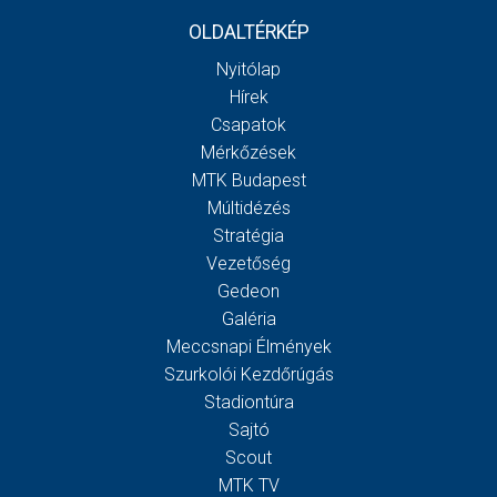
OLDALTÉRKÉP
Nyitólap
Hírek
Csapatok
Mérkőzések
MTK Budapest
Múltidézés
Stratégia
Vezetőség
Gedeon
Galéria
Meccsnapi Élmények
Szurkolói Kezdőrúgás
Stadiontúra
Sajtó
Scout
MTK TV