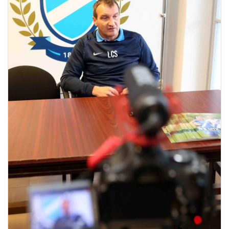
MÉRKŐZÉSEK
KLUB
GALÉRIA
SZURKOLÓI ÉLMÉNYEK
AKKREDITÁCIÓ