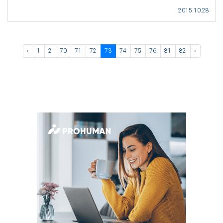
2015.10.28
‹
1
2
70
71
72
73
74
75
76
81
82
›