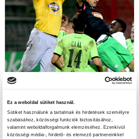
Ez a weboldal sütiket használ.
Sütiket használunk a tartalmak és hirdetések személyre
szabásához, közösségi funkciók biztosításához,
MTK BUDAPEST - SZOMBATHELYI HALADÁS
valamint weboldalforgalmunk elemzéséhez. Ezenkívül
közösségi média-, hirdető- és elemező partnereinkkel
2015.10.31